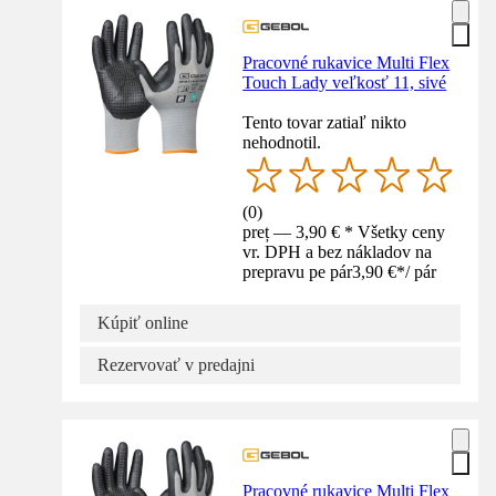
Pracovné rukavice Multi Flex
Touch Lady veľkosť 11, sivé
Tento tovar zatiaľ nikto
nehodnotil.
(
0
)
preț — 3,90 € * Všetky ceny
vr. DPH a bez nákladov na
prepravu pe pár
3,90 €
*
/
pár
Kúpiť online
Rezervovať v predajni
Pracovné rukavice Multi Flex