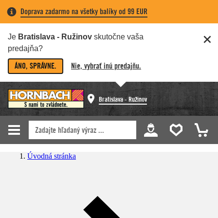
Doprava zadarmo na všetky balíky od 99 EUR
Je
Bratislava - Ružinov
skutočne vaša
predajňa?
ÁNO, SPRÁVNE.
Nie, vybrať inú predajňu.
Bratislava - Ružinov
Úvodná stránka