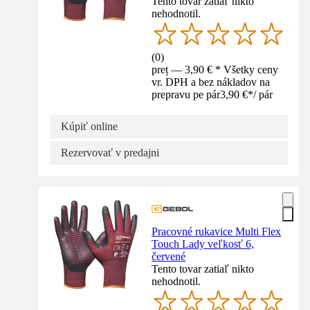
Tento tovar zatiaľ nikto
nehodnotil.
(
0
)
preț — 3,90 € * Všetky ceny
vr. DPH a bez nákladov na
prepravu pe pár
3,90 €
*
/
pár
Kúpiť online
Rezervovať v predajni
Pracovné rukavice Multi Flex
Touch Lady veľkosť 6,
červené
Tento tovar zatiaľ nikto
nehodnotil.