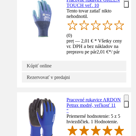
TOUCH veľ. 10
Tento tovar zatiaľ nikto
nehodnotil.
(
0
)
preț — 2,01 € * Všetky ceny
vr. DPH a bez nákladov na
prepravu pe pár
2,01 €
*
/
pár
Kúpiť online
Rezervovať v predajni
Pracovné rukavice ARDON
Petrax modré, veľkosť 11
"
Priemerné hodnotenie: 5 z 5
hviezdičiek. 1 Hodnotenie.