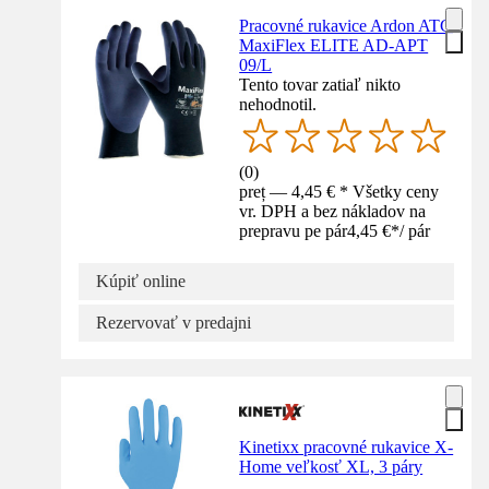
Pracovné rukavice Ardon ATG
MaxiFlex ELITE AD-APT
09/L
Tento tovar zatiaľ nikto
nehodnotil.
(
0
)
preț — 4,45 € * Všetky ceny
vr. DPH a bez nákladov na
prepravu pe pár
4,45 €
*
/
pár
Kúpiť online
Rezervovať v predajni
Kinetixx pracovné rukavice X-
Home veľkosť XL, 3 páry