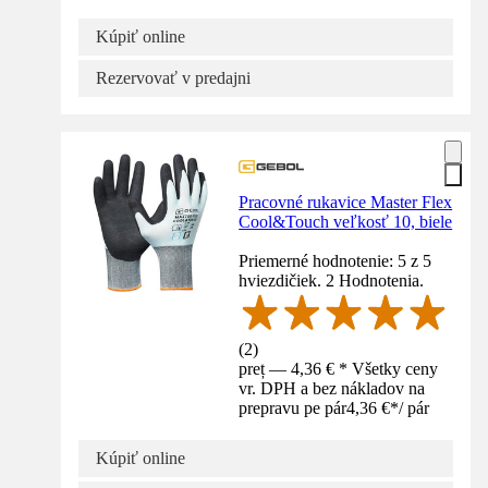
Kúpiť online
Rezervovať v predajni
Pracovné rukavice Master Flex
Cool&Touch veľkosť 10, biele
Priemerné hodnotenie: 5 z 5
hviezdičiek. 2 Hodnotenia.
(
2
)
preț — 4,36 € * Všetky ceny
vr. DPH a bez nákladov na
prepravu pe pár
4,36 €
*
/
pár
Kúpiť online