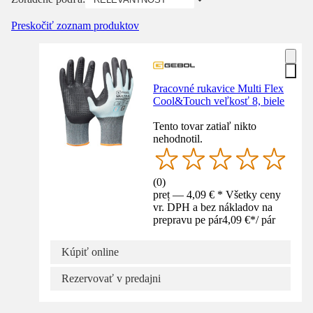
Preskočiť zoznam produktov
Pracovné rukavice Multi Flex
Cool&Touch veľkosť 8, biele
Tento tovar zatiaľ nikto
nehodnotil.
(
0
)
preț — 4,09 € * Všetky ceny
vr. DPH a bez nákladov na
prepravu pe pár
4,09 €
*
/
pár
Kúpiť online
Rezervovať v predajni