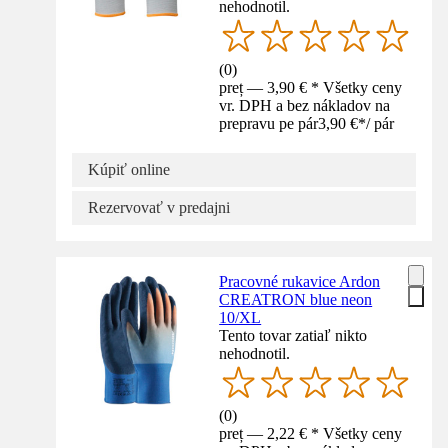
nehodnotil.
(
0
)
preț — 3,90 € * Všetky ceny
vr. DPH a bez nákladov na
prepravu pe pár
3,90 €
*
/
pár
Kúpiť online
Rezervovať v predajni
Pracovné rukavice Ardon
CREATRON blue neon
10/XL
Tento tovar zatiaľ nikto
nehodnotil.
(
0
)
preț — 2,22 € * Všetky ceny