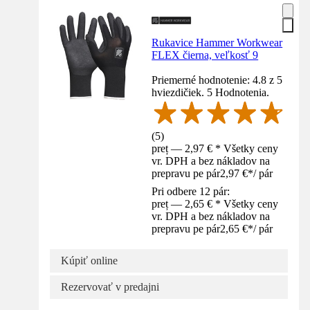
Rukavice Hammer Workwear
FLEX čierna, veľkosť 9
Priemerné hodnotenie: 4.8 z 5
hviezdičiek. 5 Hodnotenia.
(
5
)
preț — 2,97 € * Všetky ceny
vr. DPH a bez nákladov na
prepravu pe pár
2,97 €
*
/
pár
Pri odbere 12 pár:
preț — 2,65 € * Všetky ceny
vr. DPH a bez nákladov na
prepravu pe pár
2,65 €
*
/
pár
Kúpiť online
Rezervovať v predajni