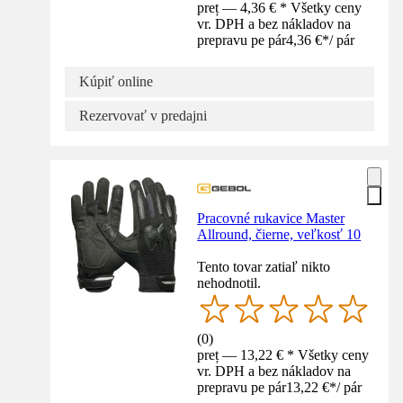
preț — 4,36 € * Všetky ceny
vr. DPH a bez nákladov na
prepravu pe pár
4,36 €
*
/
pár
Kúpiť online
Rezervovať v predajni
Pracovné rukavice Master
Allround, čierne, veľkosť 10
Tento tovar zatiaľ nikto
nehodnotil.
(
0
)
preț — 13,22 € * Všetky ceny
vr. DPH a bez nákladov na
prepravu pe pár
13,22 €
*
/
pár