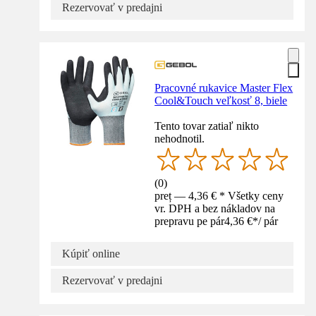
Rezervovať v predajni
Pracovné rukavice Master Flex
Cool&Touch veľkosť 8, biele
Tento tovar zatiaľ nikto
nehodnotil.
(
0
)
preț — 4,36 € * Všetky ceny
vr. DPH a bez nákladov na
prepravu pe pár
4,36 €
*
/
pár
Kúpiť online
Rezervovať v predajni