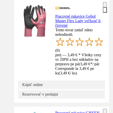
Pracovné rukavice Gebol
Master Flex Lady veľkosť 6,
červené
Tento tovar zatiaľ nikto
nehodnotil.
(
0
)
preț — 3,49 € * Všetky ceny
vr. DPH a bez nákladov na
prepravu pe pár
3,49 €
*
/
pár
Corespunde la 3,49 € pe
ks
(
3,49 €
/
ks
)
Kúpiť online
Rezervovať v predajni
Pracovné rukavice GREEN