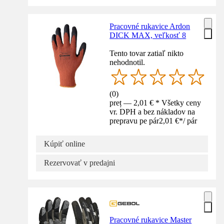
Pracovné rukavice Ardon
DICK MAX, veľkosť 8
Tento tovar zatiaľ nikto
nehodnotil.
(
0
)
preț — 2,01 € * Všetky ceny
vr. DPH a bez nákladov na
prepravu pe pár
2,01 €
*
/
pár
Kúpiť online
Rezervovať v predajni
Pracovné rukavice Master