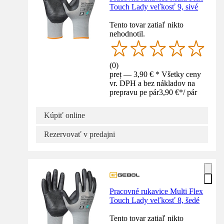
Touch Lady veľkosť 9, sivé
Tento tovar zatiaľ nikto
nehodnotil.
(
0
)
preț — 3,90 € * Všetky ceny
vr. DPH a bez nákladov na
prepravu pe pár
3,90 €
*
/
pár
Kúpiť online
Rezervovať v predajni
Pracovné rukavice Multi Flex
Touch Lady veľkosť 8, šedé
Tento tovar zatiaľ nikto