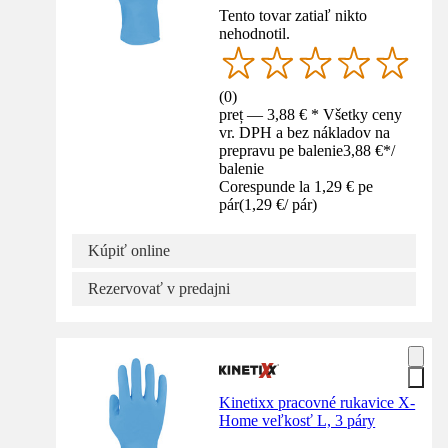
Tento tovar zatiaľ nikto
nehodnotil.
(
0
)
preț — 3,88 € * Všetky ceny
vr. DPH a bez nákladov na
prepravu pe balenie
3,88 €
*
/
balenie
Corespunde la 1,29 € pe
pár
(
1,29 €
/
pár
)
Kúpiť online
Rezervovať v predajni
Kinetixx pracovné rukavice X-
Home veľkosť L, 3 páry