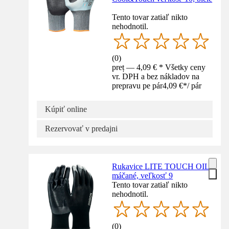
Tento tovar zatiaľ nikto
nehodnotil.
(
0
)
preț — 4,09 € * Všetky ceny
vr. DPH a bez nákladov na
prepravu pe pár
4,09 €
*
/
pár
Kúpiť online
Rezervovať v predajni
Rukavice LITE TOUCH OIL,
máčané, veľkosť 9
Tento tovar zatiaľ nikto
nehodnotil.
(
0
)