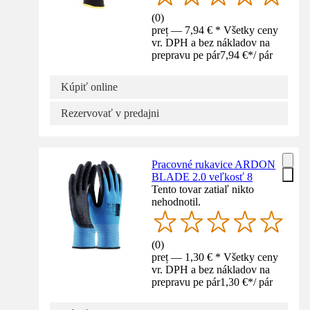
(
0
)
preț — 7,94 € * Všetky ceny
vr. DPH a bez nákladov na
prepravu pe pár
7,94 €
*
/
pár
Kúpiť online
Rezervovať v predajni
Pracovné rukavice ARDON
BLADE 2.0 veľkosť 8
Tento tovar zatiaľ nikto
nehodnotil.
(
0
)
preț — 1,30 € * Všetky ceny
vr. DPH a bez nákladov na
prepravu pe pár
1,30 €
*
/
pár