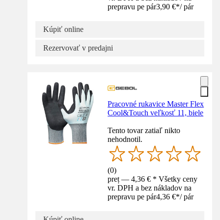
prepravu pe pár
3,90 €
*
/
pár
Kúpiť online
Rezervovať v predajni
Pracovné rukavice Master Flex
Cool&Touch veľkosť 11, biele
Tento tovar zatiaľ nikto
nehodnotil.
(
0
)
preț — 4,36 € * Všetky ceny
vr. DPH a bez nákladov na
prepravu pe pár
4,36 €
*
/
pár
Kúpiť online