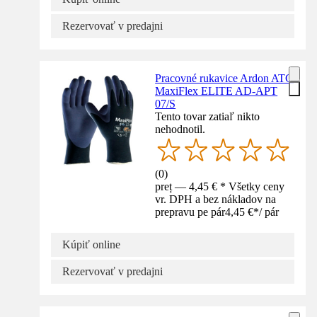
Rezervovať v predajni
Pracovné rukavice Ardon ATG
MaxiFlex ELITE AD-APT
07/S
Tento tovar zatiaľ nikto
nehodnotil.
(
0
)
preț — 4,45 € * Všetky ceny
vr. DPH a bez nákladov na
prepravu pe pár
4,45 €
*
/
pár
Kúpiť online
Rezervovať v predajni