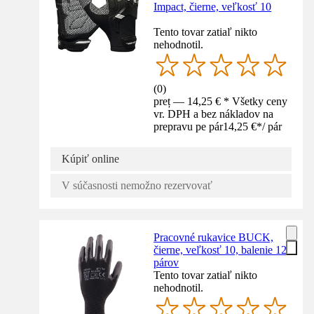
Impact, čierne, veľkosť 10
Tento tovar zatiaľ nikto
nehodnotil.
(
0
)
preț — 14,25 € * Všetky ceny
vr. DPH a bez nákladov na
prepravu pe pár
14,25 €
*
/
pár
Kúpiť online
V súčasnosti nemožno rezervovať
Pracovné rukavice BUCK,
čierne, veľkosť 10, balenie 12
párov
Tento tovar zatiaľ nikto
nehodnotil.