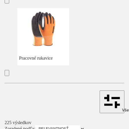
Pracovné rukavice
Všet
225 výsledkov
Zoradené podľa: