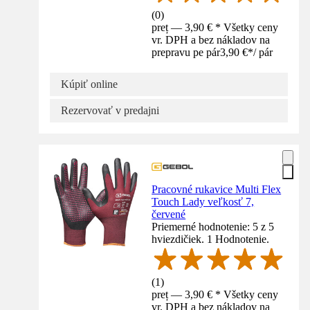
(
0
)
preț — 3,90 € * Všetky ceny
vr. DPH a bez nákladov na
prepravu pe pár
3,90 €
*
/
pár
Kúpiť online
Rezervovať v predajni
Pracovné rukavice Multi Flex
Touch Lady veľkosť 7,
červené
Priemerné hodnotenie: 5 z 5
hviezdičiek. 1 Hodnotenie.
(
1
)
preț — 3,90 € * Všetky ceny
vr. DPH a bez nákladov na