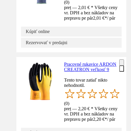
(
0
)
preț — 2,01 € * Všetky ceny
vr. DPH a bez nákladov na
prepravu pe pár
2,01 €
*
/
pár
Kúpiť online
Rezervovať v predajni
Pracovné rukavice ARDON
CREATRON veľkosť 9
Tento tovar zatiaľ nikto
nehodnotil.
(
0
)
preț — 2,20 € * Všetky ceny
vr. DPH a bez nákladov na
prepravu pe pár
2,20 €
*
/
pár