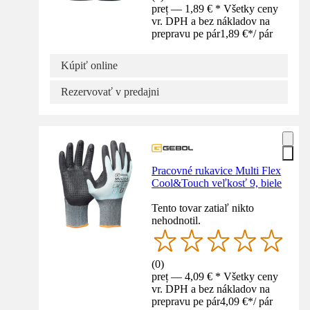
preț — 1,89 € * Všetky ceny
vr. DPH a bez nákladov na
prepravu pe pár
1,89 €
*
/
pár
Kúpiť online
Rezervovať v predajni
Pracovné rukavice Multi Flex
Cool&Touch veľkosť 9, biele
Tento tovar zatiaľ nikto
nehodnotil.
(
0
)
preț — 4,09 € * Všetky ceny
vr. DPH a bez nákladov na
prepravu pe pár
4,09 €
*
/
pár