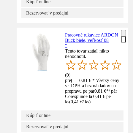
Kúpiť online
Rezervovať v predajni
Pracovné rukavice ARDON
Buck biele, veľkosť 08
"
Tento tovar zatiaľ nikto
nehodnotil.
(
0
)
preț — 0,81 € * Všetky ceny
vr. DPH a bez nákladov na
prepravu pe pár
0,81 €
*
/
pár
Corespunde la 0,41 € pe
ks
(
0,41 €
/
ks
)
Kúpiť online
Rezervovať v predajni