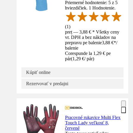
Priemerné hodnotenie: 5 z 5
hviezdičiek. 1 Hodnotenie.
(
1
)
preț — 3,88 € * Všetky ceny
vr. DPH a bez nákladov na
prepravu pe balenie
3,88 €
*
/
balenie
Corespunde la 1,29 € pe
pár
(
1,29 €
/
pár
)
Kúpiť online
Rezervovať v predajni
Pracovné rukavice Multi Flex
Touch Lady veľkosť 8,
červené