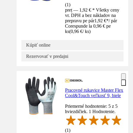
(
1
)
preț — 1,92 € * Všetky ceny
vr. DPH a bez nákladov na
prepravu pe pár
1,92 €
*
/
pár
Corespunde la 0,96 € pe
ks
(
0,96 €
/
ks
)
Kúpiť online
Rezervovať v predajni
Pracovné rukavice Master Flex
Cool&Touch veľkosť 9, biele
Priemerné hodnotenie: 5 z 5
hviezdičiek. 1 Hodnotenie.
(
1
)