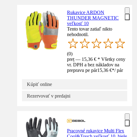
Rukavice ARDON
THUNDER MAGNETIC
veľkosť 10
Tento tovar zatiaľ nikto
nehodnotil.
(
0
)
preț — 15,36 € * Všetky ceny
vr. DPH a bez nákladov na
prepravu pe pár
15,36 €
*
/
pár
Kúpiť online
Rezervovať v predajni
Pracovné rukavice Multi Flex
Cool&Touch veľkosť 10, biele