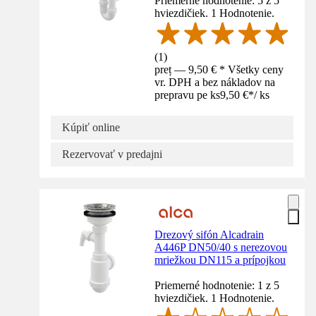
Priemerné hodnotenie: 5 z 5
hviezdičiek. 1 Hodnotenie.
(
1
)
preț — 9,50 € * Všetky ceny
vr. DPH a bez nákladov na
prepravu pe ks
9,50 €
*
/
ks
Kúpiť online
Rezervovať v predajni
Drezový sifón Alcadrain
A446P DN50/40 s nerezovou
mriežkou DN115 a prípojkou
Priemerné hodnotenie: 1 z 5
hviezdičiek. 1 Hodnotenie.