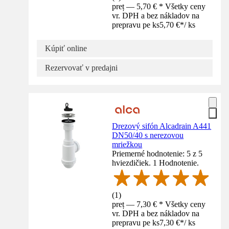
preț — 5,70 € * Všetky ceny
vr. DPH a bez nákladov na
prepravu pe ks
5,70 €
*
/
ks
Kúpiť online
Rezervovať v predajni
Drezový sifón Alcadrain A441
DN50/40 s nerezovou
mriežkou
Priemerné hodnotenie: 5 z 5
hviezdičiek. 1 Hodnotenie.
(
1
)
preț — 7,30 € * Všetky ceny
vr. DPH a bez nákladov na
prepravu pe ks
7,30 €
*
/
ks