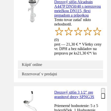
Drezový sifón Alcadrain
A447P DN50/40 s nerezovou
mriežkou DN115, flexi
prepadom a prípojkou
Tento tovar zatiaľ nikto
nehodnotil.
(
0
)
preț — 21,30 € * Všetky ceny
vr. DPH a bez nákladov na
prepravu pe ks
21,30 €
*
/
ks
Kúpiť online
Rezervovať v predajni
Drezový sifón 3 1/2" pre
granitové drezy SPNG3S
Priemerné hodnotenie: 5 z 5
hviezdičiek. 1 Hodnotenie.