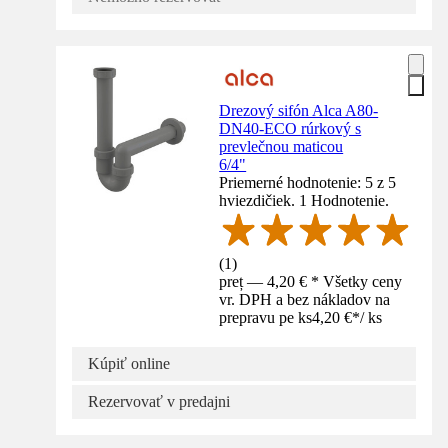
Drezový sifón Alca A80-
DN40-ECO rúrkový s
prevlečnou maticou
6/4"
Priemerné hodnotenie: 5 z 5
hviezdičiek. 1 Hodnotenie.
(
1
)
preț — 4,20 € * Všetky ceny
vr. DPH a bez nákladov na
prepravu pe ks
4,20 €
*
/
ks
Kúpiť online
Rezervovať v predajni