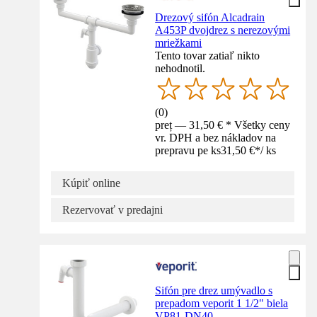
Drezový sifón Alcadrain
A453P dvojdrez s nerezovými
mriežkami
Tento tovar zatiaľ nikto
nehodnotil.
(
0
)
preț — 31,50 € * Všetky ceny
vr. DPH a bez nákladov na
prepravu pe ks
31,50 €
*
/
ks
Kúpiť online
Rezervovať v predajni
Sifón pre drez umývadlo s
prepadom veporit 1 1/2" biela
VP81-DN40