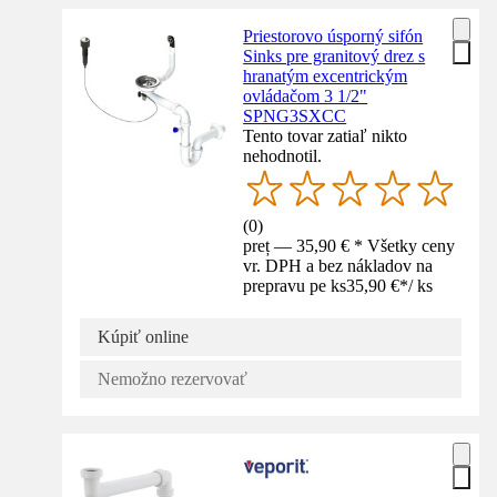
Priestorovo úsporný sifón
Sinks pre granitový drez s
hranatým excentrickým
ovládačom 3 1/2"
SPNG3SXCC
Tento tovar zatiaľ nikto
nehodnotil.
(
0
)
preț — 35,90 € * Všetky ceny
vr. DPH a bez nákladov na
prepravu pe ks
35,90 €
*
/
ks
Kúpiť online
Nemožno rezervovať