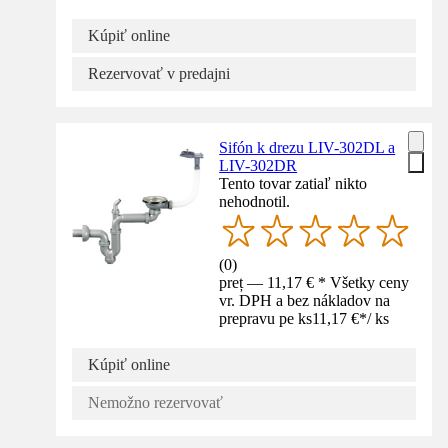
Kúpiť online
Rezervovať v predajni
Sifón k drezu LIV-302DL a
LIV-302DR
Tento tovar zatiaľ nikto
nehodnotil.
(
0
)
preț — 11,17 € * Všetky ceny
vr. DPH a bez nákladov na
prepravu pe ks
11,17 €
*
/
ks
Kúpiť online
Nemožno rezervovať