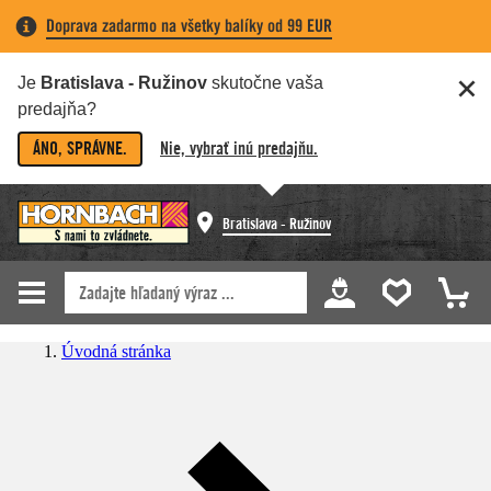
Doprava zadarmo na všetky balíky od 99 EUR
Je
Bratislava - Ružinov
skutočne vaša
predajňa?
ÁNO, SPRÁVNE.
Nie, vybrať inú predajňu.
Bratislava - Ružinov
Úvodná stránka