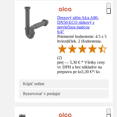
Drezový sifón Alca A80-
DN50-ECO rúrkový s
prevlečnou maticou
6/4"
Priemerné hodnotenie: 4.5 z 5
hviezdičiek. 2 Hodnotenia.
(
2
)
preț — 5,30 € * Všetky ceny
vr. DPH a bez nákladov na
prepravu pe ks
5,30 €
*
/
ks
Kúpiť online
Rezervovať v predajni