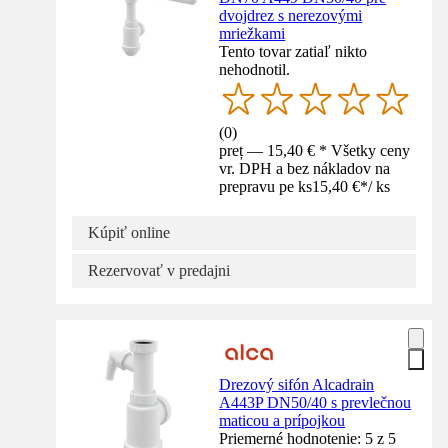
dvojdrez s nerezovými
mriežkami
Tento tovar zatiaľ nikto
nehodnotil.
(
0
)
preț — 15,40 € * Všetky ceny
vr. DPH a bez nákladov na
prepravu pe ks
15,40 €
*
/
ks
Kúpiť online
Rezervovať v predajni
Drezový sifón Alcadrain
A443P DN50/40 s prevlečnou
maticou a prípojkou
Priemerné hodnotenie: 5 z 5