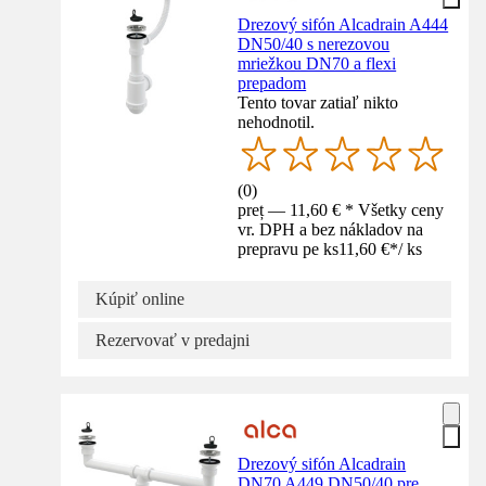
Drezový sifón Alcadrain A444
DN50/40 s nerezovou
mriežkou DN70 a flexi
prepadom
Tento tovar zatiaľ nikto
nehodnotil.
(
0
)
preț — 11,60 € * Všetky ceny
vr. DPH a bez nákladov na
prepravu pe ks
11,60 €
*
/
ks
Kúpiť online
Rezervovať v predajni
Drezový sifón Alcadrain
DN70 A449 DN50/40 pre