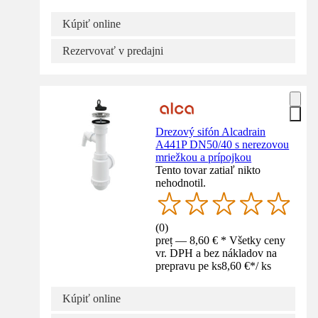
Kúpiť online
Rezervovať v predajni
Drezový sifón Alcadrain
A441P DN50/40 s nerezovou
mriežkou a prípojkou
Tento tovar zatiaľ nikto
nehodnotil.
(
0
)
preț — 8,60 € * Všetky ceny
vr. DPH a bez nákladov na
prepravu pe ks
8,60 €
*
/
ks
Kúpiť online