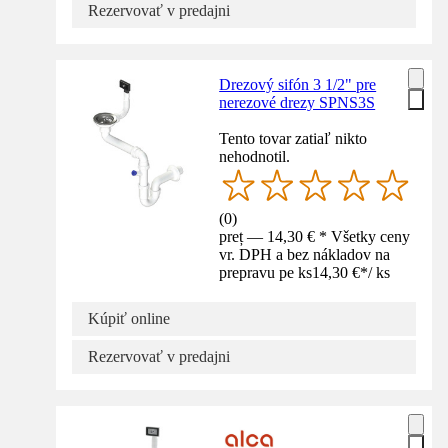
Rezervovať v predajni
Drezový sifón 3 1/2" pre
nerezové drezy SPNS3S
Tento tovar zatiaľ nikto
nehodnotil.
(
0
)
preț — 14,30 € * Všetky ceny
vr. DPH a bez nákladov na
prepravu pe ks
14,30 €
*
/
ks
Kúpiť online
Rezervovať v predajni