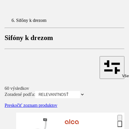
Sifóny k drezom
Sifóny k drezom
Všet
60 výsledkov
Zoradené podľa:
Preskočiť zoznam produktov