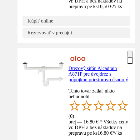
vr. DPH a bez nákladov na
prepravu pe ks
10,50 €
*
/
ks
Kúpiť online
Rezervovať v predajni
Drezový sifón Alcadrain
A871P pre dvojdrez s
prípojkou priestorovo úsporný
Tento tovar zatiaľ nikto
nehodnotil.
(
0
)
preț — 16,80 € * Všetky ceny
vr. DPH a bez nákladov na
prepravu pe ks
16,80 €
*
/
ks