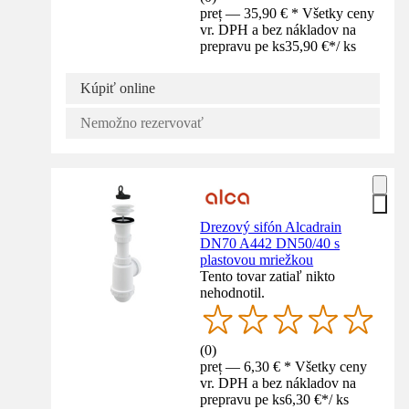
preț — 35,90 € * Všetky ceny
vr. DPH a bez nákladov na
prepravu pe ks
35,90 €
*
/
ks
Kúpiť online
Nemožno rezervovať
Drezový sifón Alcadrain
DN70 A442 DN50/40 s
plastovou mriežkou
Tento tovar zatiaľ nikto
nehodnotil.
(
0
)
preț — 6,30 € * Všetky ceny
vr. DPH a bez nákladov na
prepravu pe ks
6,30 €
*
/
ks