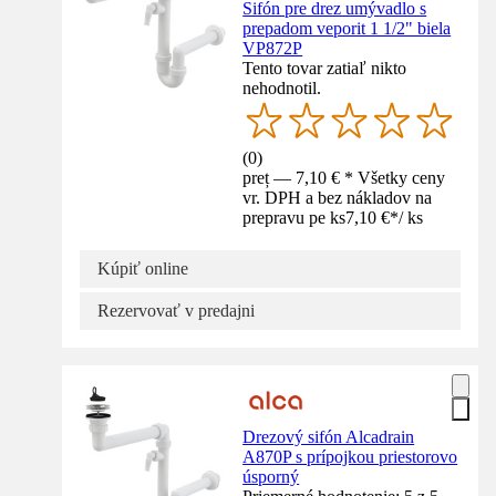
Sifón pre drez umývadlo s
prepadom veporit 1 1/2" biela
VP872P
Tento tovar zatiaľ nikto
nehodnotil.
(
0
)
preț — 7,10 € * Všetky ceny
vr. DPH a bez nákladov na
prepravu pe ks
7,10 €
*
/
ks
Kúpiť online
Rezervovať v predajni
Drezový sifón Alcadrain
A870P s prípojkou priestorovo
úsporný