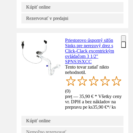
Kúpiť online
Rezervovať v predajni
Priestorovo úsporný sifón
Sinks pre nerezový drez s
Click-Clack excentrickým
ovládačom 3 1/2"
SPNS3SXCC
Tento tovar zatiaľ nikto
nehodnotil.
(
0
)
preț — 35,90 € * Všetky ceny
vr. DPH a bez nákladov na
prepravu pe ks
35,90 €
*
/
ks
Kúpiť online
Nemožno rezervovať