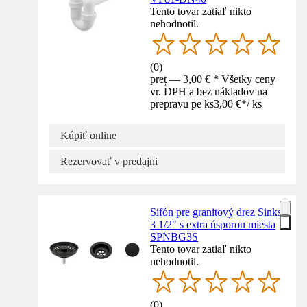
Tento tovar zatiaľ nikto
nehodnotil.
(
0
)
preț — 3,00 € * Všetky ceny
vr. DPH a bez nákladov na
prepravu pe ks
3,00 €
*
/
ks
Kúpiť online
Rezervovať v predajni
Sifón pre granitový drez Sinks
3 1/2" s extra úsporou miesta
SPNBG3S
Tento tovar zatiaľ nikto
nehodnotil.
(
0
)