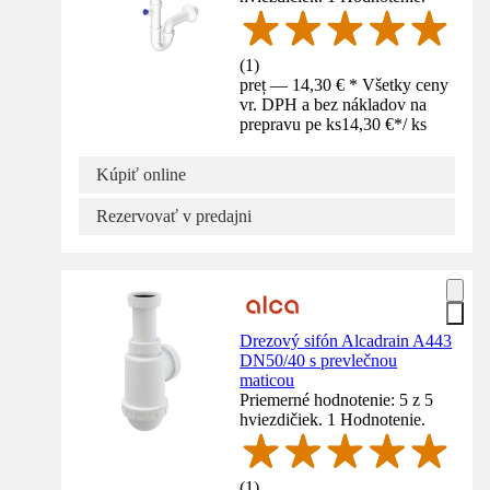
(
1
)
preț — 14,30 € * Všetky ceny
vr. DPH a bez nákladov na
prepravu pe ks
14,30 €
*
/
ks
Kúpiť online
Rezervovať v predajni
Drezový sifón Alcadrain A443
DN50/40 s prevlečnou
maticou
Priemerné hodnotenie: 5 z 5
hviezdičiek. 1 Hodnotenie.
(
1
)