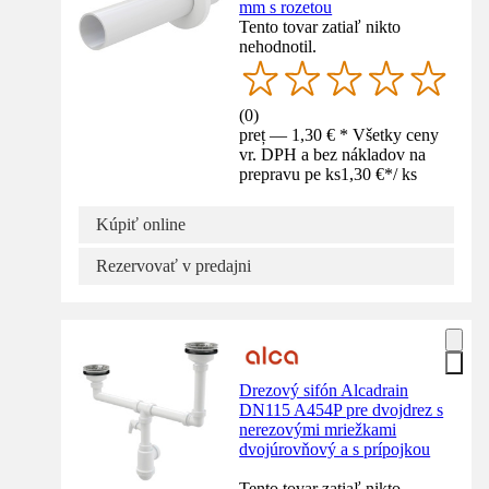
mm s rozetou
Tento tovar zatiaľ nikto
nehodnotil.
(
0
)
preț — 1,30 € * Všetky ceny
vr. DPH a bez nákladov na
prepravu pe ks
1,30 €
*
/
ks
Kúpiť online
Rezervovať v predajni
Drezový sifón Alcadrain
DN115 A454P pre dvojdrez s
nerezovými mriežkami
dvojúrovňový a s prípojkou
Tento tovar zatiaľ nikto