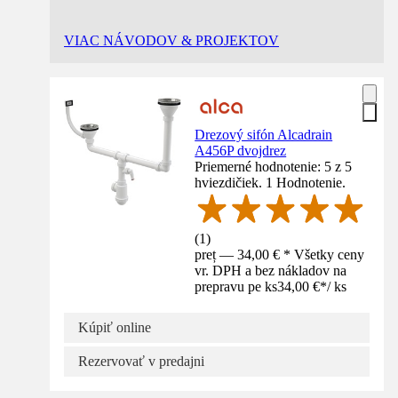
VIAC NÁVODOV & PROJEKTOV
Drezový sifón Alcadrain
A456P dvojdrez
Priemerné hodnotenie: 5 z 5
hviezdičiek. 1 Hodnotenie.
(
1
)
preț — 34,00 € * Všetky ceny
vr. DPH a bez nákladov na
prepravu pe ks
34,00 €
*
/
ks
Kúpiť online
Rezervovať v predajni