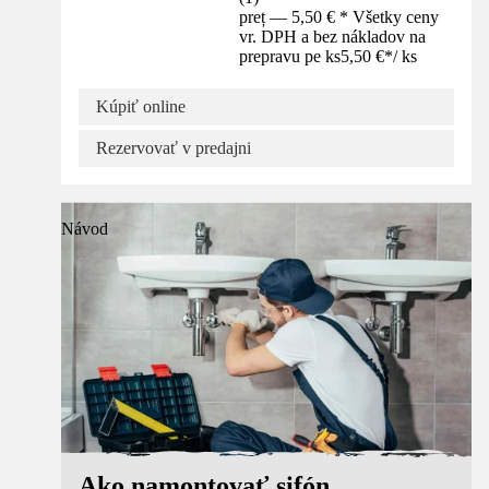
preț — 5,50 € * Všetky ceny
vr. DPH a bez nákladov na
prepravu pe ks
5,50 €
*
/
ks
Kúpiť online
Rezervovať v predajni
Návod
Ako namontovať sifón