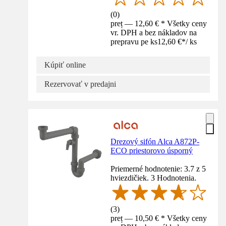
(
0
)
preț — 12,60 € * Všetky ceny
vr. DPH a bez nákladov na
prepravu pe ks
12,60 €
*
/
ks
Kúpiť online
Rezervovať v predajni
Drezový sifón Alca A872P-
ECO priestorovo úsporný
Priemerné hodnotenie: 3.7 z 5
hviezdičiek. 3 Hodnotenia.
(
3
)
preț — 10,50 € * Všetky ceny