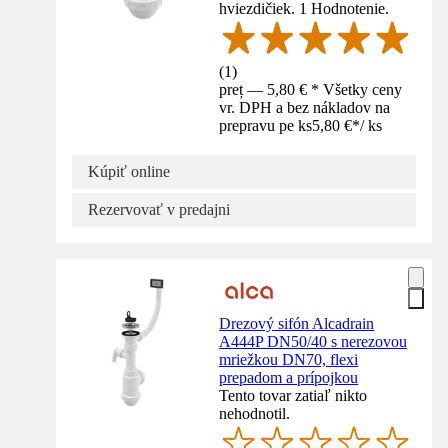
hviezdičiek. 1 Hodnotenie.
(
1
)
preț — 5,80 € * Všetky ceny
vr. DPH a bez nákladov na
prepravu pe ks
5,80 €
*
/
ks
Kúpiť online
Rezervovať v predajni
Drezový sifón Alcadrain
A444P DN50/40 s nerezovou
mriežkou DN70, flexi
prepadom a prípojkou
Tento tovar zatiaľ nikto
nehodnotil.