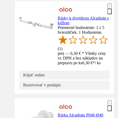
Rúrky k dvojdrezu Alcadrain s
krížom
Priemerné hodnotenie: 1 z 5
hviezdičiek. 1 Hodnotenie.
(
1
)
preț — 6,30 € * Všetky ceny
vr. DPH a bez nákladov na
prepravu pe ks
6,30 €
*
/
ks
Kúpiť online
Rezervovať v predajni
Rúrka Alcadrain P046 Ø40