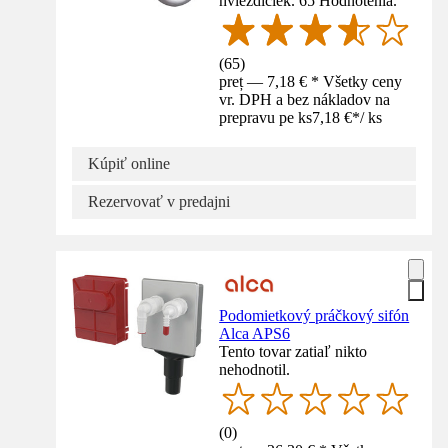
hviezdičiek. 65 Hodnotenia.
(
65
)
preț — 7,18 € * Všetky ceny
vr. DPH a bez nákladov na
prepravu pe ks
7,18 €
*
/
ks
Kúpiť online
Rezervovať v predajni
Podomietkový práčkový sifón
Alca APS6
Tento tovar zatiaľ nikto
nehodnotil.
(
0
)