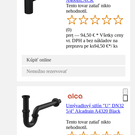
A400BLACK
Tento tovar zatiaľ nikto
nehodnotil.
(
0
)
preț — 94,50 € * Všetky ceny
vr. DPH a bez nákladov na
prepravu pe ks
94,50 €
*
/
ks
Kúpiť online
Nemožno rezervovať
Umývadlový sifón "U" DN32
5/4" Alcadrain A4320 Black
Tento tovar zatiaľ nikto
nehodnotil.