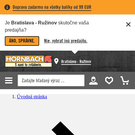
Doprava zadarmo na všetky balíky od 99 EUR
Je
Bratislava - Ružinov
skutočne vaša
predajňa?
ÁNO, SPRÁVNE.
Nie, vybrať inú predajňu.
Bratislava - Ružinov
Úvodná stránka