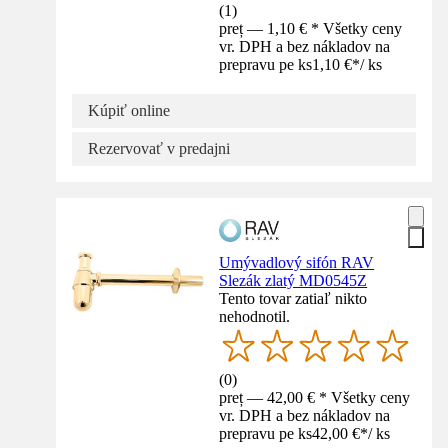
(
1
)
preț — 1,10 € * Všetky ceny
vr. DPH a bez nákladov na
prepravu pe ks
1,10 €
*
/
ks
Kúpiť online
Rezervovať v predajni
Umývadlový sifón RAV
Slezák zlatý MD0545Z
Tento tovar zatiaľ nikto
nehodnotil.
(
0
)
preț — 42,00 € * Všetky ceny
vr. DPH a bez nákladov na
prepravu pe ks
42,00 €
*
/
ks