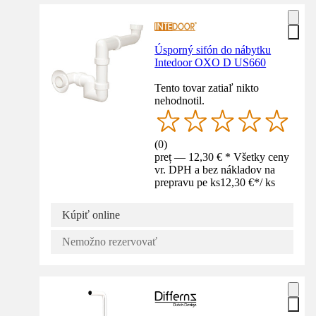
Úsporný sifón do nábytku
Intedoor OXO D US660
Tento tovar zatiaľ nikto
nehodnotil.
(
0
)
preț — 12,30 € * Všetky ceny
vr. DPH a bez nákladov na
prepravu pe ks
12,30 €
*
/
ks
Kúpiť online
Nemožno rezervovať