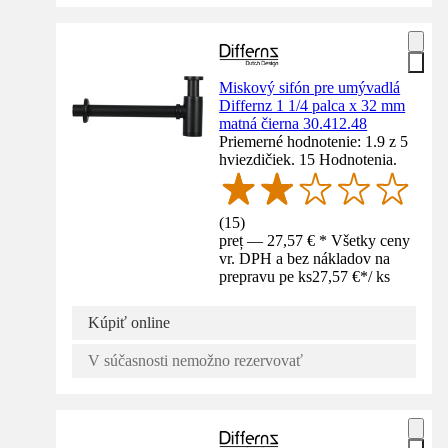
Miskový sifón pre umývadlá
Differnz 1 1/4 palca x 32 mm
matná čierna 30.412.48
Priemerné hodnotenie: 1.9 z 5
hviezdičiek. 15 Hodnotenia.
(
15
)
preț — 27,57 € * Všetky ceny
vr. DPH a bez nákladov na
prepravu pe ks
27,57 €
*
/
ks
Kúpiť online
V súčasnosti nemožno rezervovať