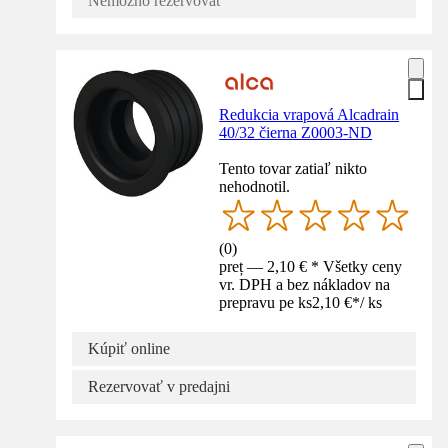
Nemožno rezervovať
Redukcia vrapová Alcadrain
40/32 čierna Z0003-ND
Tento tovar zatiaľ nikto
nehodnotil.
(
0
)
preț — 2,10 € * Všetky ceny
vr. DPH a bez nákladov na
prepravu pe ks
2,10 €
*
/
ks
Kúpiť online
Rezervovať v predajni