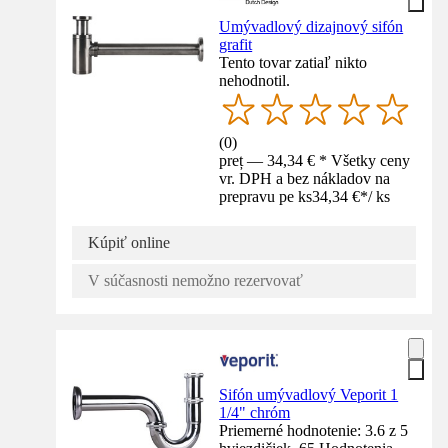
Umývadlový dizajnový sifón
grafit
Tento tovar zatiaľ nikto
nehodnotil.
(
0
)
preț — 34,34 € * Všetky ceny
vr. DPH a bez nákladov na
prepravu pe ks
34,34 €
*
/
ks
Kúpiť online
V súčasnosti nemožno rezervovať
Sifón umývadlový Veporit 1
1/4" chróm
Priemerné hodnotenie: 3.6 z 5