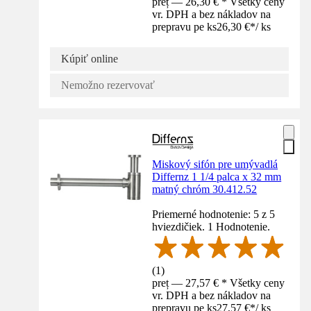
preț — 26,30 € * Všetky ceny
vr. DPH a bez nákladov na
prepravu pe ks
26,30 €
*
/
ks
Kúpiť online
Nemožno rezervovať
Miskový sifón pre umývadlá
Differnz 1 1/4 palca x 32 mm
matný chróm 30.412.52
Priemerné hodnotenie: 5 z 5
hviezdičiek. 1 Hodnotenie.
(
1
)
preț — 27,57 € * Všetky ceny
vr. DPH a bez nákladov na
prepravu pe ks
27,57 €
*
/
ks