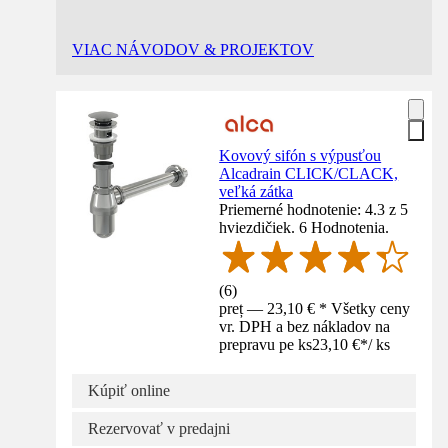
VIAC NÁVODOV & PROJEKTOV
Kovový sifón s výpusťou
Alcadrain CLICK/CLACK,
veľká zátka
Priemerné hodnotenie: 4.3 z 5
hviezdičiek. 6 Hodnotenia.
(
6
)
preț — 23,10 € * Všetky ceny
vr. DPH a bez nákladov na
prepravu pe ks
23,10 €
*
/
ks
Kúpiť online
Rezervovať v predajni