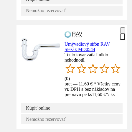
Nemožno rezervovať
Umývadlový sifón RAV
Slezák MD0544
Tento tovar zatiaľ nikto
nehodnotil.
(
0
)
preț — 11,60 € * Všetky ceny
vr. DPH a bez nákladov na
prepravu pe ks
11,60 €
*
/
ks
Kúpiť online
Nemožno rezervovať