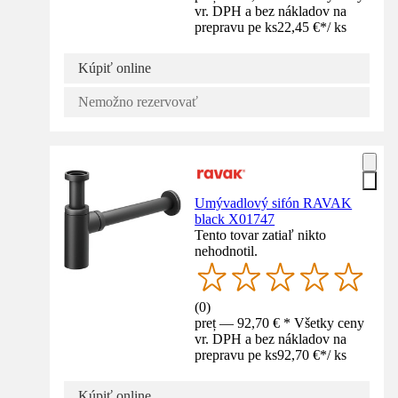
vr. DPH a bez nákladov na
prepravu pe ks
22,45 €
*
/
ks
Kúpiť online
Nemožno rezervovať
Umývadlový sifón RAVAK
black X01747
Tento tovar zatiaľ nikto
nehodnotil.
(
0
)
preț — 92,70 € * Všetky ceny
vr. DPH a bez nákladov na
prepravu pe ks
92,70 €
*
/
ks
Kúpiť online