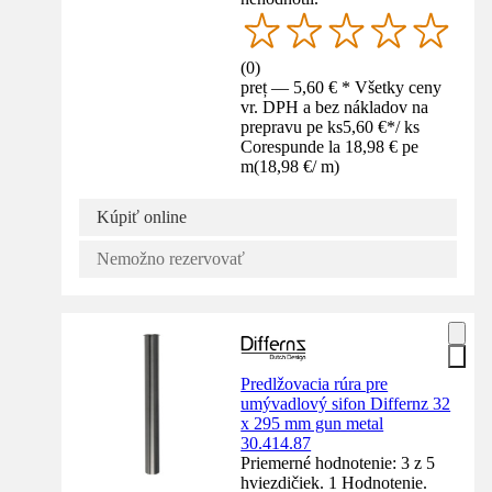
(
0
)
preț — 5,60 € * Všetky ceny
vr. DPH a bez nákladov na
prepravu pe ks
5,60 €
*
/
ks
Corespunde la 18,98 € pe
m
(
18,98 €
/
m
)
Kúpiť online
Nemožno rezervovať
Predlžovacia rúra pre
umývadlový sifon Differnz 32
x 295 mm gun metal
30.414.87
Priemerné hodnotenie: 3 z 5
hviezdičiek. 1 Hodnotenie.