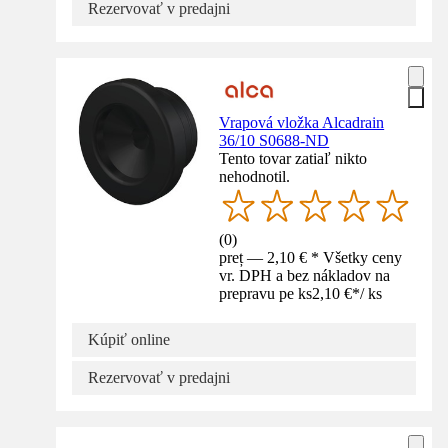
Rezervovať v predajni
Vrapová vložka Alcadrain
36/10 S0688-ND
Tento tovar zatiaľ nikto
nehodnotil.
(
0
)
preț — 2,10 € * Všetky ceny
vr. DPH a bez nákladov na
prepravu pe ks
2,10 €
*
/
ks
Kúpiť online
Rezervovať v predajni