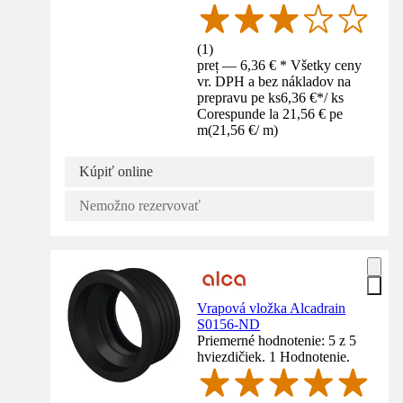
(
1
)
preț — 6,36 € * Všetky ceny
vr. DPH a bez nákladov na
prepravu pe ks
6,36 €
*
/
ks
Corespunde la 21,56 € pe
m
(
21,56 €
/
m
)
Kúpiť online
Nemožno rezervovať
Vrapová vložka Alcadrain
S0156-ND
Priemerné hodnotenie: 5 z 5
hviezdičiek. 1 Hodnotenie.