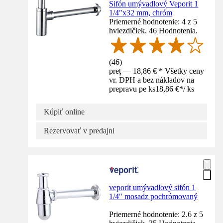
Sifón umývadlový Veporit 1
1/4"x32 mm, chróm
Priemerné hodnotenie: 4 z 5
hviezdičiek. 46 Hodnotenia.
(
46
)
preț — 18,86 € * Všetky ceny
vr. DPH a bez nákladov na
prepravu pe ks
18,86 €
*
/
ks
Kúpiť online
Rezervovať v predajni
veporit umývadlový sifón 1
1/4" mosadz pochrómovaný
Priemerné hodnotenie: 2.6 z 5