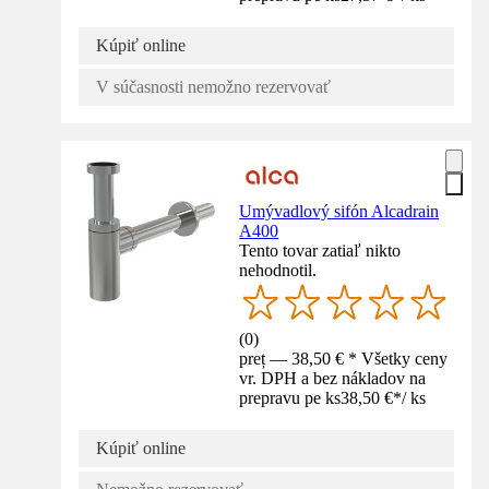
Kúpiť online
V súčasnosti nemožno rezervovať
Umývadlový sifón Alcadrain
A400
Tento tovar zatiaľ nikto
nehodnotil.
(
0
)
preț — 38,50 € * Všetky ceny
vr. DPH a bez nákladov na
prepravu pe ks
38,50 €
*
/
ks
Kúpiť online