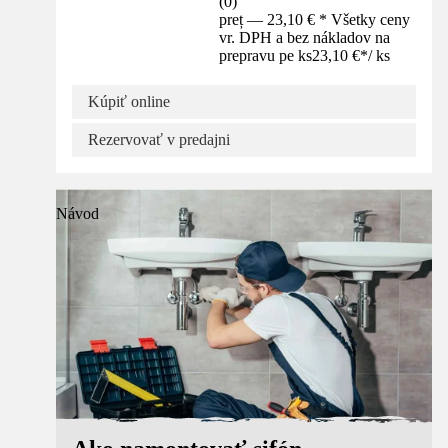
(
0
)
preț — 23,10 € * Všetky ceny
vr. DPH a bez nákladov na
prepravu pe ks
23,10 €
*
/
ks
Kúpiť online
Rezervovať v predajni
Návod