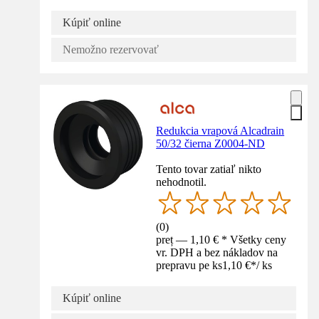
Kúpiť online
Nemožno rezervovať
Redukcia vrapová Alcadrain
50/32 čierna Z0004-ND
Tento tovar zatiaľ nikto
nehodnotil.
(
0
)
preț — 1,10 € * Všetky ceny
vr. DPH a bez nákladov na
prepravu pe ks
1,10 €
*
/
ks
Kúpiť online