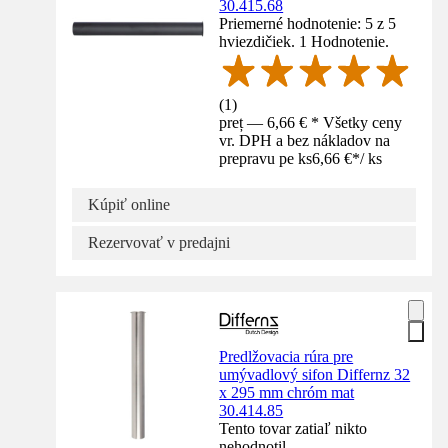
30.415.68
Priemerné hodnotenie: 5 z 5
hviezdičiek. 1 Hodnotenie.
(
1
)
preț — 6,66 € * Všetky ceny
vr. DPH a bez nákladov na
prepravu pe ks
6,66 €
*
/
ks
Kúpiť online
Rezervovať v predajni
Predlžovacia rúra pre
umývadlový sifon Differnz 32
x 295 mm chróm mat
30.414.85
Tento tovar zatiaľ nikto
nehodnotil.