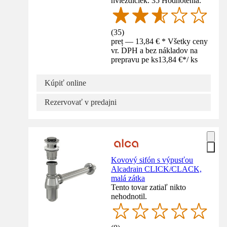
hviezdičiek. 35 Hodnotenia.
(
35
)
preț — 13,84 € * Všetky ceny
vr. DPH a bez nákladov na
prepravu pe ks
13,84 €
*
/
ks
Kúpiť online
Rezervovať v predajni
Kovový sifón s výpusťou
Alcadrain CLICK/CLACK,
malá zátka
Tento tovar zatiaľ nikto
nehodnotil.