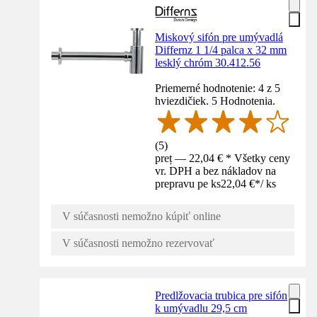
Miskový sifón pre umývadlá
Differnz 1 1/4 palca x 32 mm
lesklý chróm 30.412.56
Priemerné hodnotenie: 4 z 5
hviezdičiek. 5 Hodnotenia.
(
5
)
preț — 22,04 € * Všetky ceny
vr. DPH a bez nákladov na
prepravu pe ks
22,04 €
*
/
ks
V súčasnosti nemožno kúpiť online
V súčasnosti nemožno rezervovať
Predlžovacia trubica pre sifón
k umývadlu 29,5 cm