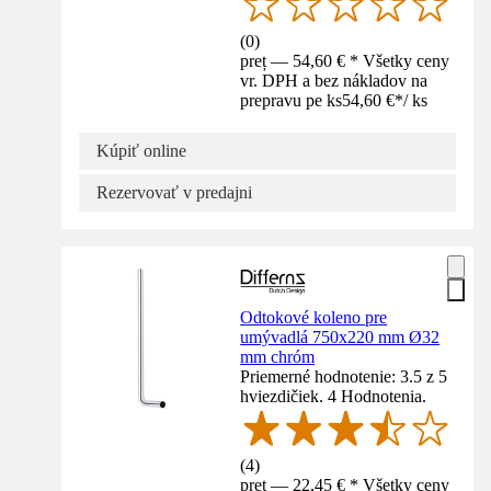
(
0
)
preț — 54,60 € * Všetky ceny
vr. DPH a bez nákladov na
prepravu pe ks
54,60 €
*
/
ks
Kúpiť online
Rezervovať v predajni
Odtokové koleno pre
umývadlá 750x220 mm Ø32
mm chróm
Priemerné hodnotenie: 3.5 z 5
hviezdičiek. 4 Hodnotenia.
(
4
)
preț — 22,45 € * Všetky ceny