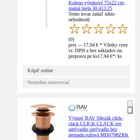
Koleno výtokové 75x22 cm,
matná biela 30.413.25
Tento tovar zatiaľ nikto
nehodnotil.
(
0
)
preț — 17,94 € * Všetky ceny
vr. DPH a bez nákladov na
prepravu pe ks
17,94 €
*
/
ks
Kúpiť online
Nemožno rezervovať
Výpusť RAV Sliezák click-
clack CLICK CLACK pre
umývadlo umývadlo bez
prepadu ružová MD0798ZRK