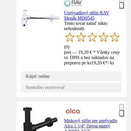
Umývadlový sifón RAV
Slezák MD0545
Tento tovar zatiaľ nikto
nehodnotil.
(
0
)
preț — 19,20 € * Všetky ceny
vr. DPH a bez nákladov na
prepravu pe ks
19,20 €
*
/
ks
Kúpiť online
Nemožno rezervovať
Miskový sifón pre umývadlo
Alca 1 1/4" čierna matný