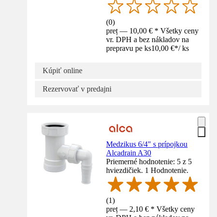
(
0
)
preț — 10,00 € * Všetky ceny
vr. DPH a bez nákladov na
prepravu pe ks
10,00 €
*
/
ks
Kúpiť online
Rezervovať v predajni
Medzikus 6/4" s prípojkou
Alcadrain A30
Priemerné hodnotenie: 5 z 5
hviezdičiek. 1 Hodnotenie.
(
1
)
preț — 2,10 € * Všetky ceny