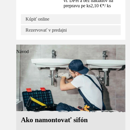
vr. DPH a bez nákladov na
prepravu pe ks
2,10 €
*
/
ks
Kúpiť online
Rezervovať v predajni
Návod
Ako namontovať sifón