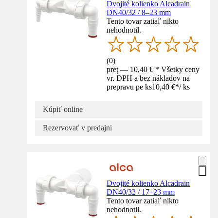
Dvojité kolienko Alcadrain
DN40/32 / 8–23 mm
Tento tovar zatiaľ nikto
nehodnotil.
(
0
)
preț — 10,40 € * Všetky ceny
vr. DPH a bez nákladov na
prepravu pe ks
10,40 €
*
/
ks
Kúpiť online
Rezervovať v predajni
Dvojité kolienko Alcadrain
DN40/32 / 17–23 mm
Tento tovar zatiaľ nikto
nehodnotil.