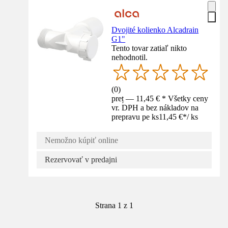
Dvojité kolienko Alcadrain
G1"
Tento tovar zatiaľ nikto
nehodnotil.
(
0
)
preț — 11,45 € * Všetky ceny
vr. DPH a bez nákladov na
prepravu pe ks
11,45 €
*
/
ks
Nemožno kúpiť online
Rezervovať v predajni
Strana 1 z 1