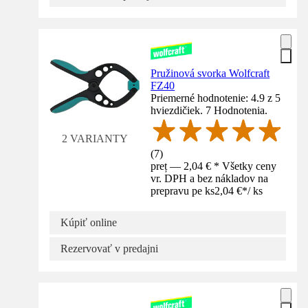
Pružinová svorka Wolfcraft
FZ40
Priemerné hodnotenie: 4.9 z 5
hviezdičiek. 7 Hodnotenia.
2 VARIANTY
(
7
)
preț — 2,04 € * Všetky ceny
vr. DPH a bez nákladov na
prepravu pe ks
2,04 €
*
/
ks
Kúpiť online
Rezervovať v predajni