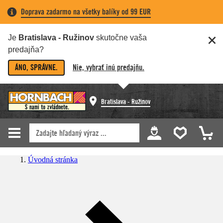
Doprava zadarmo na všetky balíky od 99 EUR
Je
Bratislava - Ružinov
skutočne vaša
predajňa?
ÁNO, SPRÁVNE.
Nie, vybrať inú predajňu.
Bratislava - Ružinov
Úvodná stránka