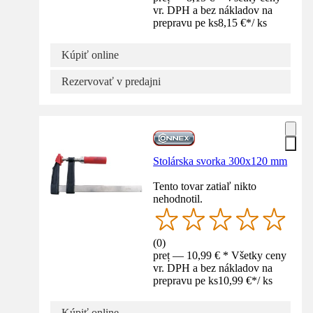
vr. DPH a bez nákladov na
prepravu pe ks
8,15 €
*
/
ks
Kúpiť online
Rezervovať v predajni
Stolárska svorka 300x120 mm
Tento tovar zatiaľ nikto
nehodnotil.
(
0
)
preț — 10,99 € * Všetky ceny
vr. DPH a bez nákladov na
prepravu pe ks
10,99 €
*
/
ks
Kúpiť online