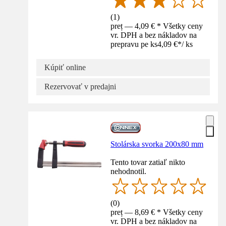
(
1
)
preț — 4,09 € * Všetky ceny
vr. DPH a bez nákladov na
prepravu pe ks
4,09 €
*
/
ks
Kúpiť online
Rezervovať v predajni
Stolárska svorka 200x80 mm
Tento tovar zatiaľ nikto
nehodnotil.
(
0
)
preț — 8,69 € * Všetky ceny
vr. DPH a bez nákladov na