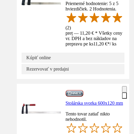
Priemerné hodnotenie: 5 z 5
hviezdičiek. 2 Hodnotenia.
(
2
)
preț — 11,20 € * Všetky ceny
vr. DPH a bez nákladov na
prepravu pe ks
11,20 €
*
/
ks
Kúpiť online
Rezervovať v predajni
Stolárska svorka 600x120 mm
Tento tovar zatiaľ nikto
nehodnotil.