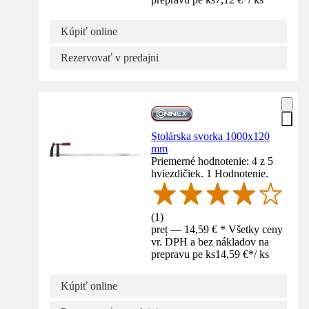
Kúpiť online
Rezervovať v predajni
Stolárska svorka 1000x120
mm
Priemerné hodnotenie: 4 z 5
hviezdičiek. 1 Hodnotenie.
(
1
)
preț — 14,59 € * Všetky ceny
vr. DPH a bez nákladov na
prepravu pe ks
14,59 €
*
/
ks
Kúpiť online