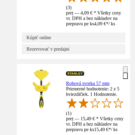
(
3
)
preț — 4,09 € * Všetky ceny
vr. DPH a bez nákladov na
prepravu pe ks
4,09 €
*
/
ks
Kúpiť online
Rezervovať v predajni
Rohová svorka 57 mm
Priemerné hodnotenie: 2 z 5
hviezdičiek. 1 Hodnotenie.
(
1
)
preț — 15,49 € * Všetky ceny
vr. DPH a bez nákladov na
prepravu pe ks
15,49 €
*
/
ks