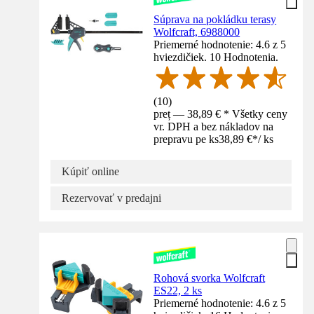
Súprava na pokládku terasy
Wolfcraft, 6988000
Priemerné hodnotenie: 4.6 z 5
hviezdičiek. 10 Hodnotenia.
(
10
)
preț — 38,89 € * Všetky ceny
vr. DPH a bez nákladov na
prepravu pe ks
38,89 €
*
/
ks
Kúpiť online
Rezervovať v predajni
Rohová svorka Wolfcraft
ES22, 2 ks
Priemerné hodnotenie: 4.6 z 5