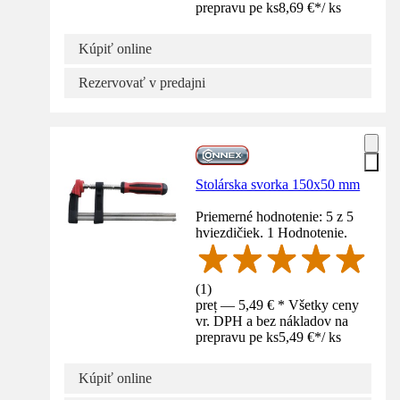
prepravu pe ks
8,69 €
*
/
ks
Kúpiť online
Rezervovať v predajni
Stolárska svorka 150x50 mm
Priemerné hodnotenie: 5 z 5
hviezdičiek. 1 Hodnotenie.
(
1
)
preț — 5,49 € * Všetky ceny
vr. DPH a bez nákladov na
prepravu pe ks
5,49 €
*
/
ks
Kúpiť online