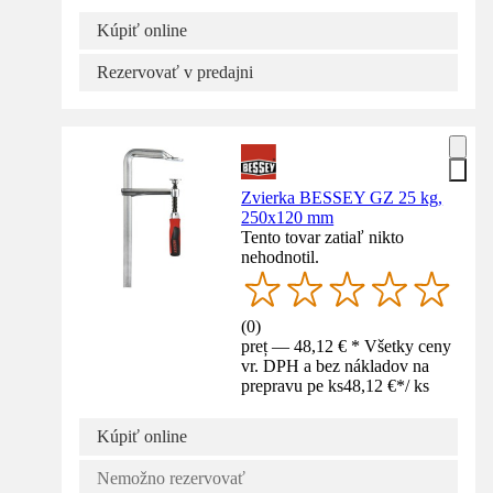
Kúpiť online
Rezervovať v predajni
Zvierka BESSEY GZ 25 kg,
250x120 mm
Tento tovar zatiaľ nikto
nehodnotil.
(
0
)
preț — 48,12 € * Všetky ceny
vr. DPH a bez nákladov na
prepravu pe ks
48,12 €
*
/
ks
Kúpiť online
Nemožno rezervovať