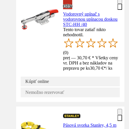
Vodorovný upínač s
vodorovnou upínacou doskou
STC-HH /40
Tento tovar zatiaľ nikto
nehodnotil.
(
0
)
preț — 30,70 € * Všetky ceny
vr. DPH a bez nákladov na
prepravu pe ks
30,70 €
*
/
ks
Kúpiť online
Nemožno rezervovať
Pásová svorka Stanley, 4,5 m