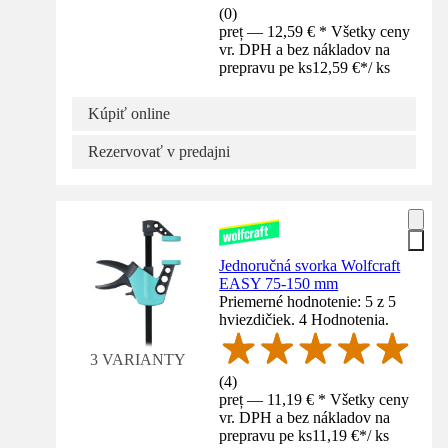
(
0
)
preț — 12,59 € * Všetky ceny
vr. DPH a bez nákladov na
prepravu pe ks
12,59 €
*
/
ks
Kúpiť online
Rezervovať v predajni
Jednoručná svorka Wolfcraft
EASY 75-150 mm
Priemerné hodnotenie: 5 z 5
hviezdičiek. 4 Hodnotenia.
3 VARIANTY
(
4
)
preț — 11,19 € * Všetky ceny
vr. DPH a bez nákladov na
prepravu pe ks
11,19 €
*
/
ks