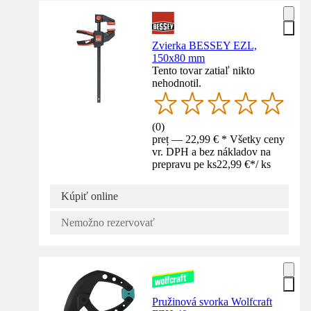
Zvierka BESSEY EZL,
150x80 mm
Tento tovar zatiaľ nikto
nehodnotil.
(
0
)
preț — 22,99 € * Všetky ceny
vr. DPH a bez nákladov na
prepravu pe ks
22,99 €
*
/
ks
Kúpiť online
Nemožno rezervovať
Pružinová svorka Wolfcraft