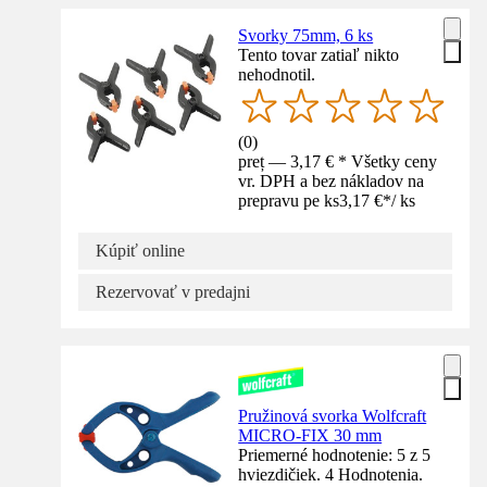
Svorky 75mm, 6 ks
Tento tovar zatiaľ nikto
nehodnotil.
(
0
)
preț — 3,17 € * Všetky ceny
vr. DPH a bez nákladov na
prepravu pe ks
3,17 €
*
/
ks
Kúpiť online
Rezervovať v predajni
Pružinová svorka Wolfcraft
MICRO-FIX 30 mm
Priemerné hodnotenie: 5 z 5
hviezdičiek. 4 Hodnotenia.