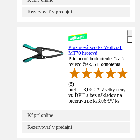
Rezervovať v predajni
Pružinová svorka Wolfcraft
MT70 hrotová
Priemerné hodnotenie: 5 z 5
hviezdičiek. 5 Hodnotenia.
(
5
)
preț — 3,06 € * Všetky ceny
vr. DPH a bez nákladov na
prepravu pe ks
3,06 €
*
/
ks
Kúpiť online
Rezervovať v predajni