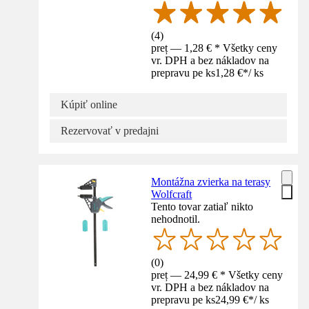
(
4
)
preț — 1,28 € * Všetky ceny
vr. DPH a bez nákladov na
prepravu pe ks
1,28 €
*
/
ks
Kúpiť online
Rezervovať v predajni
Montážna zvierka na terasy
Wolfcraft
Tento tovar zatiaľ nikto
nehodnotil.
(
0
)
preț — 24,99 € * Všetky ceny
vr. DPH a bez nákladov na
prepravu pe ks
24,99 €
*
/
ks