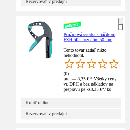
Rezervovať v predajni
Pružinová svorka s háčikom
FZH 50 s rozpätím 50 mm
Tento tovar zatiaľ nikto
nehodnotil.
(
0
)
preț — 8,35 € * Všetky ceny
vr. DPH a bez nákladov na
prepravu pe ks
8,35 €
*
/
ks
Kúpiť online
Rezervovať v predajni