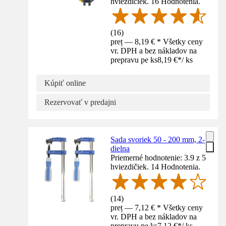
hviezdičiek. 16 Hodnotenia.
(
16
)
preț — 8,19 € * Všetky ceny
vr. DPH a bez nákladov na
prepravu pe ks
8,19 €
*
/
ks
Kúpiť online
Rezervovať v predajni
Sada svoriek 50 - 200 mm, 2-
dielna
Priemerné hodnotenie: 3.9 z 5
hviezdičiek. 14 Hodnotenia.
(
14
)
preț — 7,12 € * Všetky ceny
vr. DPH a bez nákladov na
prepravu pe ks
7,12 €
*
/
ks