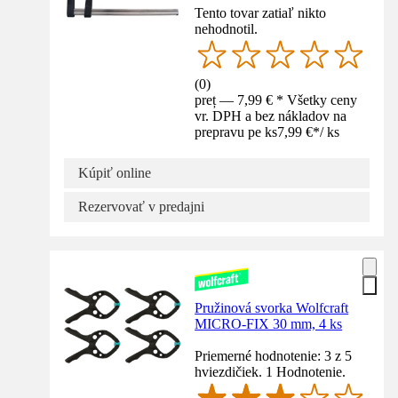
Tento tovar zatiaľ nikto
nehodnotil.
(
0
)
preț — 7,99 € * Všetky ceny
vr. DPH a bez nákladov na
prepravu pe ks
7,99 €
*
/
ks
Kúpiť online
Rezervovať v predajni
Pružinová svorka Wolfcraft
MICRO-FIX 30 mm, 4 ks
Priemerné hodnotenie: 3 z 5
hviezdičiek. 1 Hodnotenie.