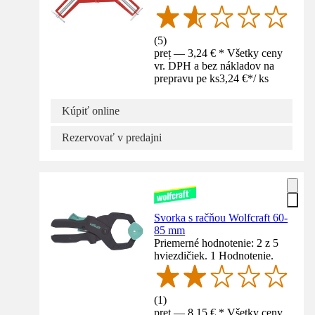
(
5
)
preț — 3,24 € * Všetky ceny
vr. DPH a bez nákladov na
prepravu pe ks
3,24 €
*
/
ks
Kúpiť online
Rezervovať v predajni
Svorka s račňou Wolfcraft 60-
85 mm
Priemerné hodnotenie: 2 z 5
hviezdičiek. 1 Hodnotenie.
(
1
)
preț — 8,15 € * Všetky ceny