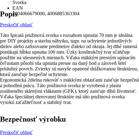
Svorka
EAN
Popis
2004066679000, 4006885363304
Preskočiť oblasť
Táto špicatá pružinová svorka s rozsahom upnutia 70 mm je ideálna
pre DIY projekty a stavbu nábytku, napr. na uchytenie jednotlivých
dielov alebo zafixovanie predmetov ďaleko od okraja. Jej dlhé ramená
ponúkajú hĺbku upnutia 100 mm. Úzky konštrukčný tvar uľahčuje
použitie na stiesnených miestach. Vďaka mäkkým presným upínacím
čeľustiam pôsobí sila upnutia presne na daný bod a zároveň šetrí
príslušný povrch. Zvierky sú navyše opatrené drážkovanou štruktúrou,
ktorá zaručuje bezpečné uchytenie.
Ergonomická 2dielna rukoväť s mäkkými oblasťami zaisťuje bezpečnú
a pohodlnú prácu. Táto pružinová svorka je vyrobená z plastu
zosilneného sklenými vláknami (GFK), ktorý zaisťuje dlhú životnosť.
Vďaka špeciálnej dierovanej štruktúre má táto pružinová svorka
vysokú zaťažiteľnosť a stabilný tvar.
Bezpečnosť výrobku
Preskočiť oblasť