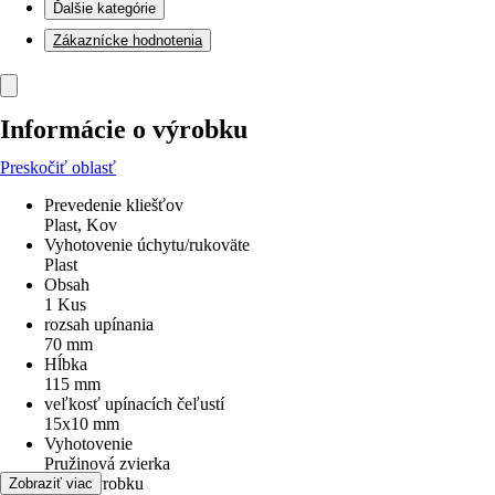
Ďalšie kategórie
Zákaznícke hodnotenia
Informácie o výrobku
Preskočiť oblasť
Prevedenie kliešťov
Plast, Kov
Vyhotovenie úchytu/rukoväte
Plast
Obsah
1 Kus
rozsah upínania
70 mm
Hĺbka
115 mm
veľkosť upínacích čeľustí
15x10 mm
Vyhotovenie
Pružinová zvierka
Druh výrobku
Zobraziť viac