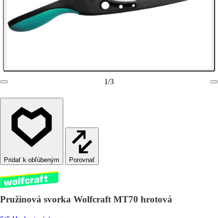
1
/
3
Porovnať
Pružinová svorka Wolfcraft MT70 hrotová