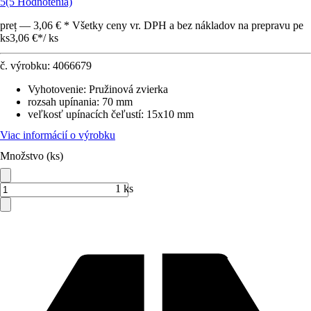
5
(5 Hodnotenia)
preț — 3,06 € * Všetky ceny vr. DPH a bez nákladov na prepravu pe
ks
3,06 €
*
/
ks
č. výrobku:
4066679
Vyhotovenie
:
Pružinová zvierka
rozsah upínania
:
70 mm
veľkosť upínacích čeľustí
:
15x10 mm
Viac informácií o výrobku
Množstvo (ks)
1 ks