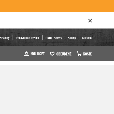
zásielky
Porovnanie tovaru
PROFI servis
Služby
Kariéra
MÔJ ÚČET
OBĽÚBENÉ
KOŠÍK