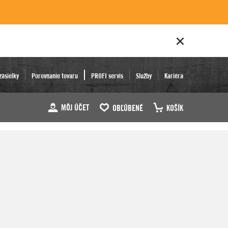
zásielky
Porovnanie tovaru
PROFI servis
Služby
Kariéra
MÔJ ÚČET
OBĽÚBENÉ
KOŠÍK