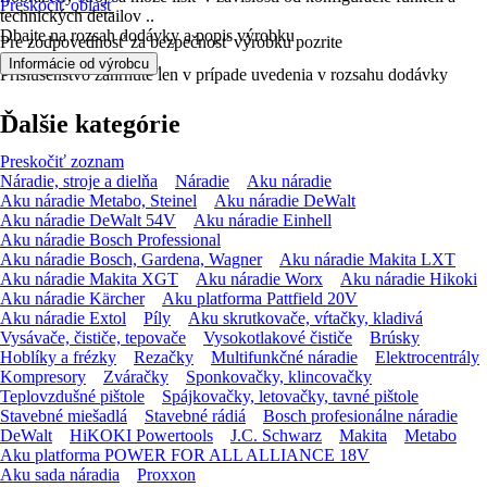
Preskočiť oblasť
technických detailov ..
Dbajte na rozsah dodávky a popis výrobku
Pre zodpovednosť za bezpečnosť výrobku pozrite
.
Informácie od výrobcu
Príslušenstvo zahrnuté len v prípade uvedenia v rozsahu dodávky
Ďalšie kategórie
Preskočiť zoznam
Náradie, stroje a dielňa
Náradie
Aku náradie
Aku náradie Metabo, Steinel
Aku náradie DeWalt
Aku náradie DeWalt 54V
Aku náradie Einhell
Aku náradie Bosch Professional
Aku náradie Bosch, Gardena, Wagner
Aku náradie Makita LXT
Aku náradie Makita XGT
Aku náradie Worx
Aku náradie Hikoki
Aku náradie Kärcher
Aku platforma Pattfield 20V
Aku náradie Extol
Píly
Aku skrutkovače, vŕtačky, kladivá
Vysávače, čističe, tepovače
Vysokotlakové čističe
Brúsky
Hoblíky a frézky
Rezačky
Multifunkčné náradie
Elektrocentrály
Kompresory
Zváračky
Sponkovačky, klincovačky
Teplovzdušné pištole
Spájkovačky, letovačky, tavné pištole
Stavebné miešadlá
Stavebné rádiá
Bosch profesionálne náradie
DeWalt
HiKOKI Powertools
J.C. Schwarz
Makita
Metabo
Aku platforma POWER FOR ALL ALLIANCE 18V
Aku sada náradia
Proxxon