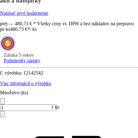
aku a nabíjačky
Napísať prvé hodnotenie
preț — 480,73 € * Všetky ceny vr. DPH a bez nákladov na prepravu
pe ks
480,73 €
*
/
ks
Záruka 5 rokov
Podmienky záruky
č. výrobku:
12142542
Viac informácií o výrobku
Množstvo (ks)
1 ks