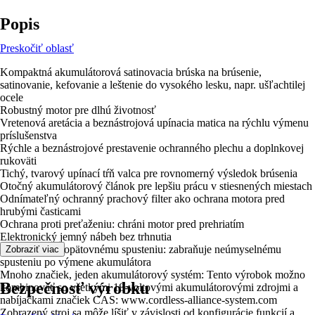
Popis
Preskočiť oblasť
Kompaktná akumulátorová satinovacia brúska na brúsenie,
satinovanie, kefovanie a leštenie do vysokého lesku, napr. ušľachtilej
ocele
Robustný motor pre dlhú životnosť
Vretenová aretácia a beznástrojová upínacia matica na rýchlu výmenu
príslušenstva
Rýchle a beznástrojové prestavenie ochranného plechu a doplnkovej
rukoväti
Tichý, tvarový upínací tŕň valca pre rovnomerný výsledok brúsenia
Otočný akumulátorový článok pre lepšiu prácu v stiesnených miestach
Odnímateľný ochranný prachový filter ako ochrana motora pred
hrubými časticami
Ochrana proti preťaženiu: chráni motor pred prehriatím
Elektronický jemný nábeh bez trhnutia
Ochrana proti opätovnému spusteniu: zabraňuje neúmyselnému
Zobraziť viac
spusteniu po výmene akumulátora
Mnoho značiek, jeden akumulátorový systém: Tento výrobok možno
Bezpečnosť výrobku
kombinovať so všetkými 18-voltovými akumulátorovými zdrojmi a
nabíjačkami značiek CAS: www.cordless-alliance-system.com
Zobrazený stroj sa môže líšiť v závislosti od konfigurácie funkcií a