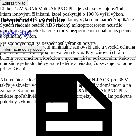
Zobraziť viac
Einhell 18V 5-8Ah Multi-Ah PXC Plus je vybavený najnovšími
lítium-iónovými článkami, ktoré poskytujú o 100 % vyšší výkon.
Bezpečnosť výrobku
Technológia PLUS zaručuje mimoriadny výkon pre náročné aplikácie.
Systém riadenia batérie ABS riadený mikroprocesorom neustále
monitoruje parametre batérie, čím zabezpečuje maximálnu bezpečnosť
Preskočiť oblasť
a optimálny výkon.
Pre zodpovednosť za bezpečnosť výrobku pozrite
Medzi ďalšie výhody patrí minimálne samovybíjanie a vysoká ochrana
.
Informácie od výrobcu
proti nárazom vďaka pogumovanému krytu. Kryt zároveň chráni
batériu pred prachom, koróziou a mechanickým poškodením. Rukoväť
umožňuje jednoduché vybratie batérie z náradia, čo zvyšuje pohodlie
pri používaní.
Akumulátor je ideálny na použitie v balení TWIN-PACK pre 36 V,
takže je skvelou voľbou pre širokú škálu aplikácií v domácnosti a na
záhrade. S akumulátorom Einhell 18V 5-8Ah Multi-Ah PXC Plus
získate spoľahlivého partnera pre svoje projekty, ktorý vám poskytne
potrebný výkon a flexibilitu.