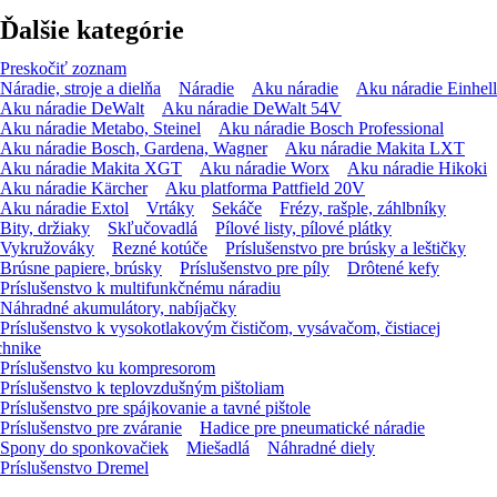
Ďalšie kategórie
Preskočiť zoznam
Náradie, stroje a dielňa
Náradie
Aku náradie
Aku náradie Einhell
Aku náradie DeWalt
Aku náradie DeWalt 54V
Aku náradie Metabo, Steinel
Aku náradie Bosch Professional
Aku náradie Bosch, Gardena, Wagner
Aku náradie Makita LXT
Aku náradie Makita XGT
Aku náradie Worx
Aku náradie Hikoki
Aku náradie Kärcher
Aku platforma Pattfield 20V
Aku náradie Extol
Vrtáky
Sekáče
Frézy, rašple, záhlbníky
Bity, držiaky
Skľučovadlá
Pílové listy, pílové plátky
Vykružováky
Rezné kotúče
Príslušenstvo pre brúsky a leštičky
Brúsne papiere, brúsky
Príslušenstvo pre píly
Drôtené kefy
Príslušenstvo k multifunkčnému náradiu
Náhradné akumulátory, nabíjačky
Príslušenstvo k vysokotlakovým čističom, vysávačom, čistiacej
chnike
Príslušenstvo ku kompresorom
Príslušenstvo k teplovzdušným pištoliam
Príslušenstvo pre spájkovanie a tavné pištole
Príslušenstvo pre zváranie
Hadice pre pneumatické náradie
Spony do sponkovačiek
Miešadlá
Náhradné diely
Príslušenstvo Dremel