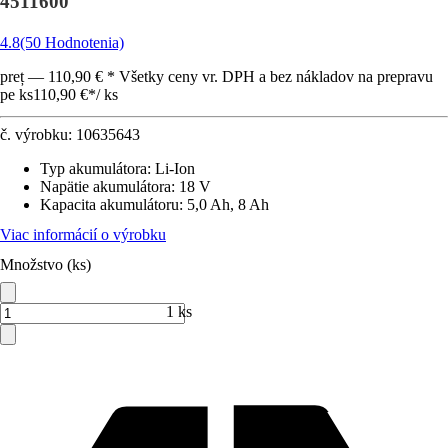
4511600
4.8
(50 Hodnotenia)
preț — 110,90 € * Všetky ceny vr. DPH a bez nákladov na prepravu
pe ks
110,90 €
*
/
ks
č. výrobku:
10635643
Typ akumulátora
:
Li-Ion
Napätie akumulátora
:
18 V
Kapacita akumulátoru
:
5,0 Ah, 8 Ah
Viac informácií o výrobku
Množstvo (ks)
1 ks