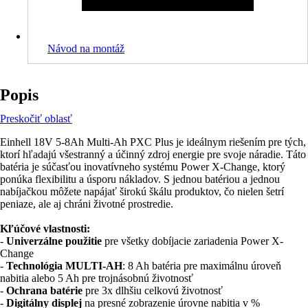
Návod na montáž
Popis
Preskočiť oblasť
Einhell 18V 5-8Ah Multi-Ah PXC Plus je ideálnym riešením pre tých,
ktorí hľadajú všestranný a účinný zdroj energie pre svoje náradie. Táto
batéria je súčasťou inovatívneho systému Power X-Change, ktorý
ponúka flexibilitu a úsporu nákladov. S jednou batériou a jednou
nabíjačkou môžete napájať širokú škálu produktov, čo nielen šetrí
peniaze, ale aj chráni životné prostredie.
Kľúčové vlastnosti:
-
Univerzálne použitie
pre všetky dobíjacie zariadenia Power X-
Change
-
Technológia MULTI-AH
: 8 Ah batéria pre maximálnu úroveň
nabitia alebo 5 Ah pre trojnásobnú životnosť
-
Ochrana batérie
pre 3x dlhšiu celkovú životnosť
-
Digitálny displej
na presné zobrazenie úrovne nabitia v %