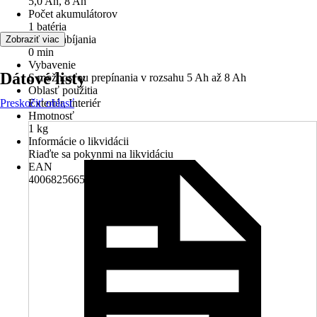
5,0 Ah, 8 Ah
Počet akumulátorov
1 batéria
Doba nabíjania
Zobraziť viac
0 min
Vybavenie
Dátové listy
S možnosťou prepínania v rozsahu 5 Ah až 8 Ah
Oblasť použitia
Preskočiť oblasť
Exteriér, Interiér
Hmotnosť
1 kg
Informácie o likvidácii
Riaďte sa pokynmi na likvidáciu
EAN
4006825665055