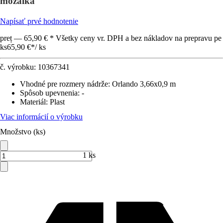
mozaika
Napísať prvé hodnotenie
preț — 65,90 € * Všetky ceny vr. DPH a bez nákladov na prepravu pe
ks
65,90 €
*
/
ks
č. výrobku:
10367341
Vhodné pre rozmery nádrže
:
Orlando 3,66x0,9 m
Spôsob upevnenia
:
-
Materiál
:
Plast
Viac informácií o výrobku
Množstvo (ks)
1 ks