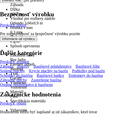
Vhodné pre priestory
Zobraziť viac
Záhrada
Dĺžka
Bezpečnosť výrobku
366 cm
Vhodné pre rozmery nádrže
Orlando 3,66x0,9 m
Preskočiť oblasť
Hrúbka v mm
0,3 mm
Pre zodpovednosť za bezpečnosť výrobku pozrite
Plošná hmotnosť
.
Informácie od výrobcu
0 g/m²
Spôsob upevnenia
-
Ďalšie kategórie
Základná farba
Bez farby
Preskočiť zoznam
Farebný odtieň
Záhrada
Bazény
Bazénové príslušenstvo
Bazénové fólie
Medená
Solárne plachty
Krycie plachty na bazén
Podložky pod bazén
Tvar
Schodíky do bazéna
Bazénové hadice
Teplomery do bazéna
Guľatý
Záhradné sprchy
Zastrešenie bazéna
Vlastnosti
Ostatné príslušenstvo k bazénom
Vodotesné
Materiál
Zákaznícke hodnotenia
Plast
Špecifikácia materiálu
Preskočiť oblasť
-
Vybavenie
Hodnotenia môžu byť napísané aj od zákazníkov, ktorí tovar