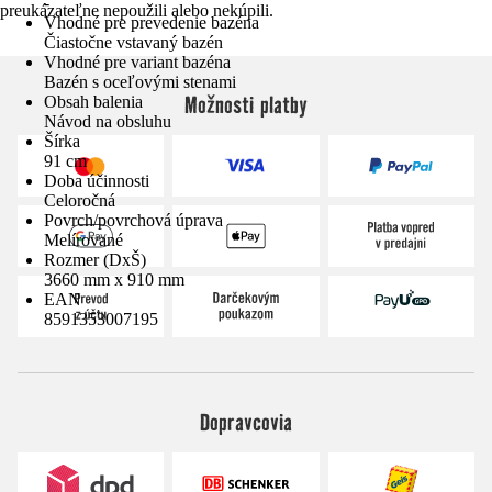
-
preukázateľne nepoužili alebo nekúpili.
Vhodné pre prevedenie bazéna
Čiastočne vstavaný bazén
Vhodné pre variant bazéna
Bazén s oceľovými stenami
Možnosti platby
Obsah balenia
Návod na obsluhu
Šírka
91 cm
Doba účinnosti
Celoročná
Povrch/povrchová úprava
Melírované
Rozmer (DxŠ)
3660 mm x 910 mm
EAN
8591353007195
Dopravcovia