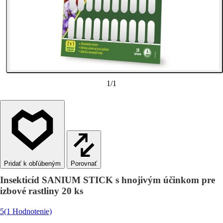
1
/
1
Porovnať
Insekticíd SANIUM STICK s hnojivým účinkom pre
izbové rastliny 20 ks
5
(1 Hodnotenie)