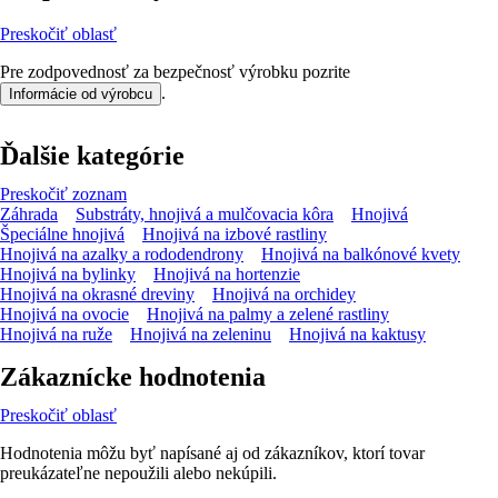
Preskočiť oblasť
Pre zodpovednosť za bezpečnosť výrobku pozrite
.
Informácie od výrobcu
Ďalšie kategórie
Preskočiť zoznam
Záhrada
Substráty, hnojivá a mulčovacia kôra
Hnojivá
Špeciálne hnojivá
Hnojivá na izbové rastliny
Hnojivá na azalky a rododendrony
Hnojivá na balkónové kvety
Hnojivá na bylinky
Hnojivá na hortenzie
Hnojivá na okrasné dreviny
Hnojivá na orchidey
Hnojivá na ovocie
Hnojivá na palmy a zelené rastliny
Hnojivá na ruže
Hnojivá na zeleninu
Hnojivá na kaktusy
Zákaznícke hodnotenia
Preskočiť oblasť
Hodnotenia môžu byť napísané aj od zákazníkov, ktorí tovar
preukázateľne nepoužili alebo nekúpili.