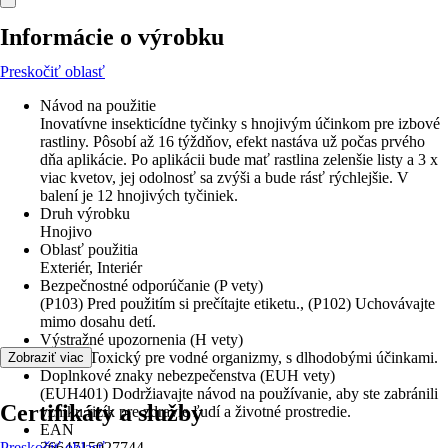
Informácie o výrobku
Preskočiť oblasť
Návod na použitie
Inovatívne insekticídne tyčinky s hnojivým účinkom pre izbové
rastliny. Pôsobí až 16 týždňov, efekt nastáva už počas prvého
dňa aplikácie. Po aplikácii bude mať rastlina zelenšie listy a 3 x
viac kvetov, jej odolnosť sa zvýši a bude rásť rýchlejšie. V
balení je 12 hnojivých tyčiniek.
Druh výrobku
Hnojivo
Oblasť použitia
Exteriér, Interiér
Bezpečnostné odporúčanie (P vety)
(P103) Pred použitím si prečítajte etiketu., (P102) Uchovávajte
mimo dosahu detí.
Výstražné upozornenia (H vety)
(H411) Toxický pre vodné organizmy, s dlhodobými účinkami.
Zobraziť viac
Doplnkové znaky nebezpečenstva (EUH vety)
(EUH401) Dodržiavajte návod na používanie, aby ste zabránili
Certifikáty a služby
vzniku rizík pre zdravie ľudí a životné prostredie.
EAN
Preskočiť oblasť
3664715027744