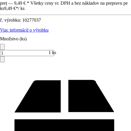
preț — 9,49 € * Všetky ceny vr. DPH a bez nákladov na prepravu pe
ks
9,49 €
*
/
ks
č. výrobku:
10277037
Viac informácií o výrobku
Množstvo (ks)
1 ks