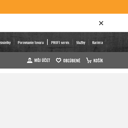
zásielky
Porovnanie tovaru
PROFI servis
Služby
Kariéra
MÔJ ÚČET
OBĽÚBENÉ
KOŠÍK