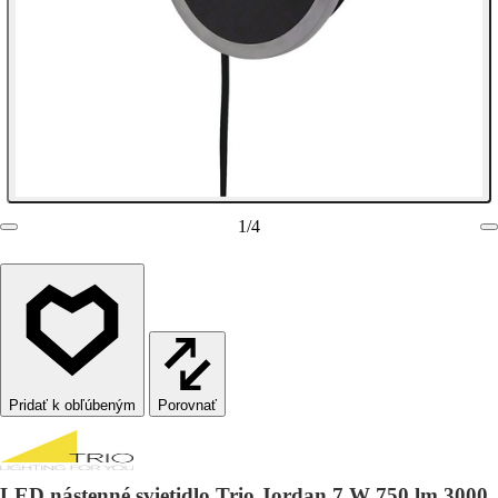
1
/
4
Porovnať
LED nástenné svietidlo Trio Jordan 7 W 750 lm 3000