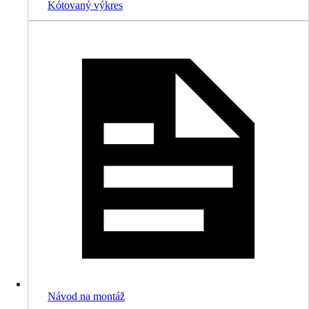
Kótovaný výkres
Návod na montáž