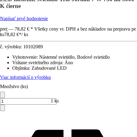
K čierne
Napísať prvé hodnotenie
preț — 78,82 € * Všetky ceny vr. DPH a bez nákladov na prepravu pe
ks
78,82 €
*
/
ks
č. výrobku:
10102089
Vyhotovenie
:
Nástenné svietidlo, Bodové svietidlo
Vrátane svetelného zdroja
:
Áno
Objímka
:
Zabudované LED
Viac informácií o výrobku
Množstvo (ks)
1 ks