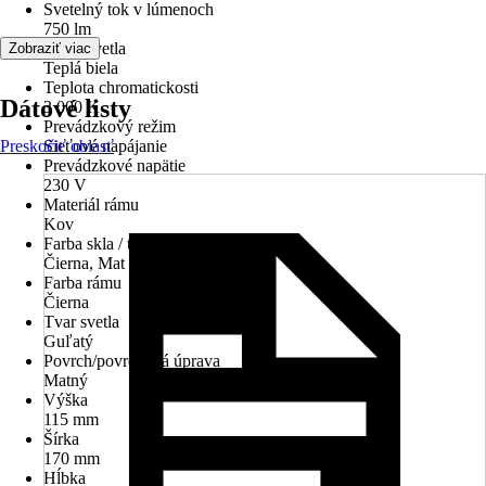
Svetelný tok v lúmenoch
750 lm
Farba svetla
Zobraziť viac
Teplá biela
Teplota chromatickosti
Dátové listy
3 000 K
Prevádzkový režim
Preskočiť oblasť
Sieťové napájanie
Prevádzkové napätie
230 V
Materiál rámu
Kov
Farba skla / tienidla
Čierna, Mat
Farba rámu
Čierna
Tvar svetla
Guľatý
Povrch/povrchová úprava
Matný
Výška
115 mm
Šírka
170 mm
Hĺbka