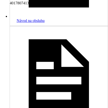
4017807413298
Návod na obsluhu