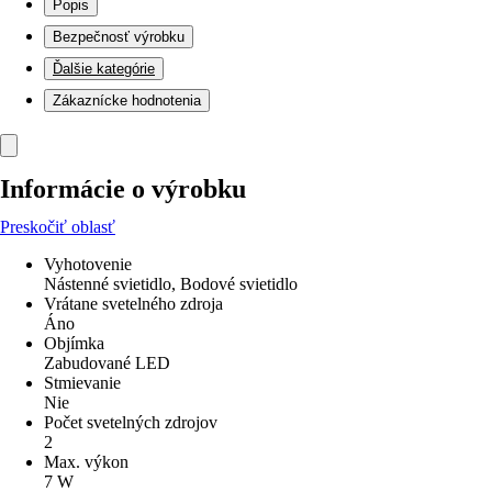
Popis
Bezpečnosť výrobku
Ďalšie kategórie
Zákaznícke hodnotenia
Informácie o výrobku
Preskočiť oblasť
Vyhotovenie
Nástenné svietidlo, Bodové svietidlo
Vrátane svetelného zdroja
Áno
Objímka
Zabudované LED
Stmievanie
Nie
Počet svetelných zdrojov
2
Max. výkon
7 W