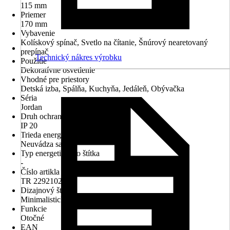
115 mm
Priemer
170 mm
Vybavenie
Kolískový spínač, Svetlo na čítanie, Šnúrový nearetovaný
prepínač
Technický nákres výrobku
Použitie
Dekoratívne osvetlenie
Vhodné pre priestory
Detská izba, Spálňa, Kuchyňa, Jedáleň, Obývačka
Séria
Jordan
Druh ochrany
IP 20
Trieda energetickej náročnosti
Neuvádza sa
Typ energetického štítka
-
Číslo artikla výrobcu
TR 229210232
Dizajnový štýl
Minimalistický, Moderný/Trendový, Puristik
Funkcie
Otočné
EAN