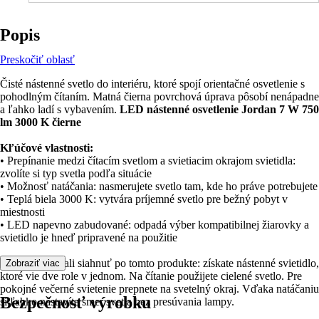
Popis
Preskočiť oblasť
Čisté nástenné svetlo do interiéru, ktoré spojí orientačné osvetlenie s
pohodlným čítaním. Matná čierna povrchová úprava pôsobí nenápadne
a ľahko ladí s vybavením.
LED nástenné osvetlenie Jordan 7 W 750
lm 3000 K čierne
Kľúčové vlastnosti:
• Prepínanie medzi čítacím svetlom a svietiacim okrajom svietidla:
zvolíte si typ svetla podľa situácie
• Možnosť natáčania: nasmerujete svetlo tam, kde ho práve potrebujete
• Teplá biela 3000 K: vytvára príjemné svetlo pre bežný pobyt v
miestnosti
• LED napevno zabudované: odpadá výber kompatibilnej žiarovky a
svietidlo je hneď pripravené na použitie
Preto by ste mali siahnuť po tomto produkte: získate nástenné svietidlo,
Zobraziť viac
ktoré vie dve role v jednom. Na čítanie použijete cielené svetlo. Pre
pokojné večerné svietenie prepnete na svetelný okraj. Vďaka natáčaniu
Bezpečnosť výrobku
si ľahko nastavíte smer svetla bez presúvania lampy.