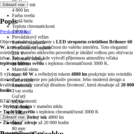
Svetelný tok
Zobraziť viac
4 800 lm
Farba svetla
Popis
Teplá biela
Teplota chromatickosti
Preskočiť oblasť
3 000 K
Prevádzkový režim
Objevte moderní osvetlenie s
LED stropném svietidlom Briloner 60
Sieťové napájanie
W
, které přináší styl a funkčnost do vašeho interiéru. Toto elegantní
Prevádzkové napätie
svietidlo v matném niklovém provedení je ideální volbou pro obývacia
230 V
izbae, haly a předsíně, kde vytvoří příjemnou atmosféru vďaka
Životnosť zdroja
teplému bílému světlu
s teplotou chromatičnosti 3000 K.
20 000 h
Materiál rámu
S výkonem
60 W
a světelným tokem
4800 lm
poskytuje toto svietidlo
Kov
dostatečné osvetlenie pro jakýkoliv prostor. Jeho moderní design a
Farba rámu
kvalitní materiály zaručují dlouhou životnosť, která dosahuje až
20 000
Strieborná
hodin
.
Tvar svetla
Guľatý
Kľúčové vlastnosti:
Dĺžka
•
Stylový design
v matném niklu
546 mm
•
Teplé bílé světlo
s teplotou chromatičnosti 3000 K
Výška
•
Výkonný světelný tok
4800 lm
Zobraziť viac
95 mm
•
Životnosť zdroje
až 20 000 hodin
Šírka
80 mm
Bezpečnosť výrobku
Technická špecifikácia:
Hĺbka