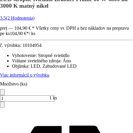
3000 K matný nikel
3.5
(2 Hodnotenia)
preț — 104,90 € * Všetky ceny vr. DPH a bez nákladov na prepravu
pe ks
104,90 €
*
/
ks
č. výrobku:
10104954
Vyhotovenie
:
Stropné svietidlo
Vrátane svetelného zdroja
:
Áno
Objímka
:
LED, Zabudované LED
Viac informácií o výrobku
Množstvo (ks)
1 ks