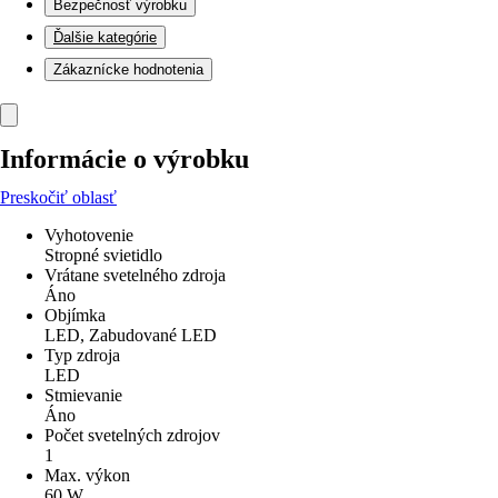
Bezpečnosť výrobku
Ďalšie kategórie
Zákaznícke hodnotenia
Informácie o výrobku
Preskočiť oblasť
Vyhotovenie
Stropné svietidlo
Vrátane svetelného zdroja
Áno
Objímka
LED, Zabudované LED
Typ zdroja
LED
Stmievanie
Áno
Počet svetelných zdrojov
1
Max. výkon
60 W