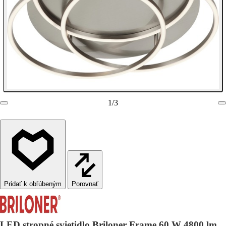
1
/
3
Porovnať
LED stropné svietidlo Briloner Frame 60 W 4800 lm