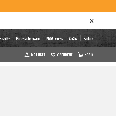
zásielky
Porovnanie tovaru
PROFI servis
Služby
Kariéra
MÔJ ÚČET
OBĽÚBENÉ
KOŠÍK