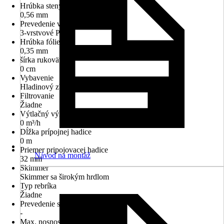
Hrúbka steny
0,56 mm
Prevedenie vnútorného obloženia
3-vrstvové PVC
Hrúbka fólie dno
0,35 mm
šírka rukoväte
0 cm
Vybavenie
Hladinový zberač nečistôt
Filtrovanie
Žiadne
Výtlačný výkon
0 m³/h
Dĺžka prípojnej hadice
0 m
Priemer pripojovacej hadice
Návod na montáž
32 mm
Skimmer
Skimmer sa širokým hrdlom
Typ rebríka
Žiadne
Prevedenie schodíkov k bazénu
-
Max. nosnosť schodíkov