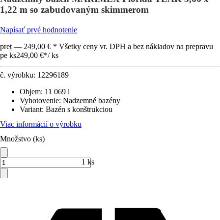
1,22 m so zabudovaným skimmerom
Napísať prvé hodnotenie
preț — 249,00 € * Všetky ceny vr. DPH a bez nákladov na prepravu
pe ks
249,00 €
*
/
ks
č. výrobku:
12296189
Objem
:
11 069 l
Vyhotovenie
:
Nadzemné bazény
Variant
:
Bazén s konštrukciou
Viac informácií o výrobku
Množstvo (ks)
1 ks