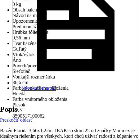
0 kg
Obsah balenia
Návod na montáž
Upozornenie
Pred montážou si prosím dôkladne prečítajte návod
Hrúbka fólie stena
0,56 mm
Tvar bazéna
Guľatý
Vtok/výtok
Áno
Povrch/povrchová úprava
Sieťotlač
Vonkajší rozmer šírka
36,6 cm
Farba vonkajšieho obloženia
Návod na montáž
Hnedá
Farba vnútorného obloženia
Piesok
Popis
EAN
8590517100062
Preskočiť oblasť
Bazén Florida 3,66x1,22m TEAK so skim.25 od značky Marimex je
ideálnym riešením pre všetkých, ktorí chcú užívať radosti z kúpanie vo