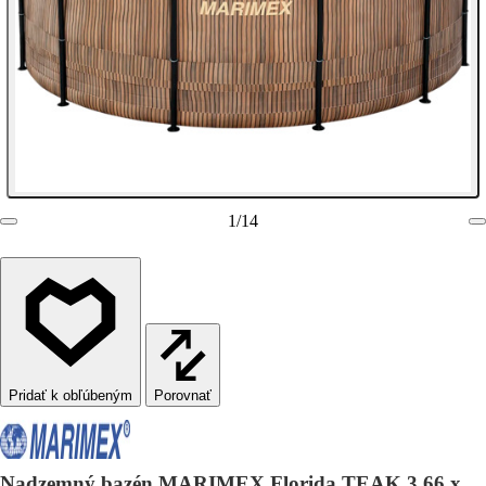
1
/
14
Porovnať
Nadzemný bazén MARIMEX Florida TEAK 3,66 x