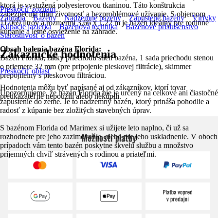
ktorá je vystužená polyesterovou tkaninou. Táto konštrukcia
Preskočiť zoznam
zabezpečuje dlhú životnosť a bezproblémové užívanie. S objemom
Záhrada
Bazény
Nadzemné bazény
Zapustené bazény
Vírivky
11.069 litrov a rozmermi 3,66 x 1,22 m je bazén ideálny pre rodinné
Kúpacie jazierka
Bazénová technika
Bazénové príslušenstvo
kúpanie a letné osvieženie na záhrade.
Starostlivosť o bazén
Obsah balenia bazéna Florida:
Zákaznícke hodnotenia
Bazén Florida, zátky priechodu stien bazéna, 1 sada priechodu stenou
o priemere 32 mm (pre pripojenie pieskovej filtrácie), skimmer
Preskočiť oblasť
prepojitelný s pieskovou filtráciou.
Hodnotenia môžu byť napísané aj od zákazníkov, ktorí tovar
Upozorňujeme, že bazén Florida nie je určený na celkové ani čiastočné
preukázateľne nepoužili alebo nekúpili.
zapustenie do zeme. Je to nadzemný bazén, ktorý prináša pohodlie a
radosť z kúpanie bez zložitých stavebných úprav.
S bazénom Florida od Marimex si užijete leto naplno, či už sa
Možnosti platby
rozhodnete pre jeho zazimovanie, alebo pre jeho uskladnenie. V oboch
prípadoch vám tento bazén poskytne skvelú službu a množstvo
príjemných chvíľ strávených s rodinou a priateľmi.