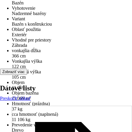
Bazén
Vyhotovenie
Nadzemné bazény
Variant
Bazén s konštrukciou
Oblasť použitia
Exteriér
Vhodné pre priestory
Záhrada
vonkajšia dĺžka
366 cm
Vonkajšia výška
122 cm
Plniteľná výška
Zobraziť viac
105 cm
Objem
Dátové listy
11 069 l
Objem bazéna
Preskočiť oblasť
11,069 m³
Hmotnosť (prázdna)
37 kg
cca hmotnosť (naplnená)
11 106 kg
Prevedenie vonkajšieho opláštenia
Drevo