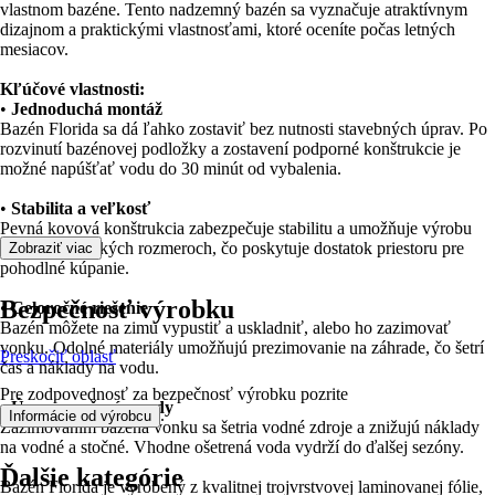
vlastnom bazéne. Tento nadzemný bazén sa vyznačuje atraktívnym
dizajnom a praktickými vlastnosťami, ktoré oceníte počas letných
mesiacov.
Kľúčové vlastnosti:
•
Jednoduchá montáž
Bazén Florida sa dá ľahko zostaviť bez nutnosti stavebných úprav. Po
rozvinutí bazénovej podložky a zostavení podporné konštrukcie je
možné napúšťať vodu do 30 minút od vybalenia.
•
Stabilita a veľkosť
Pevná kovová konštrukcia zabezpečuje stabilitu a umožňuje výrobu
bazéna vo veľkých rozmeroch, čo poskytuje dostatok priestoru pre
Zobraziť viac
pohodlné kúpanie.
Bezpečnosť výrobku
•
Celoročné riešenie
Bazén môžete na zimu vypustiť a uskladniť, alebo ho zazimovať
vonku. Odolné materiály umožňujú prezimovanie na záhrade, čo šetrí
Preskočiť oblasť
čas a náklady na vodu.
Pre zodpovednosť za bezpečnosť výrobku pozrite
•
Úspora peňazí a vody
.
Informácie od výrobcu
Zazimovaním bazéna vonku sa šetria vodné zdroje a znižujú náklady
na vodné a stočné. Vhodne ošetrená voda vydrží do ďalšej sezóny.
Ďalšie kategórie
Bazén Florida je vyrobený z kvalitnej trojvrstvovej laminovanej fólie,