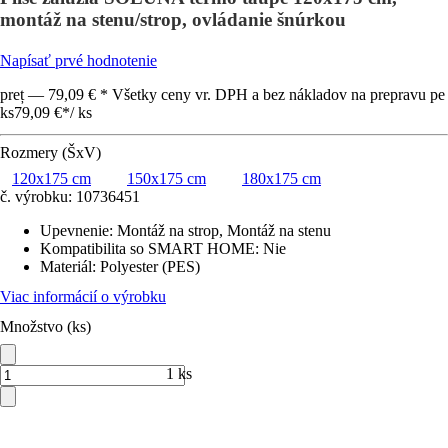
montáž na stenu/strop, ovládanie šnúrkou
Napísať prvé hodnotenie
preț — 79,09 € * Všetky ceny vr. DPH a bez nákladov na prepravu pe
ks
79,09 €
*
/
ks
Rozmery (ŠxV)
120x175 cm
150x175 cm
180x175 cm
č. výrobku:
10736451
Upevnenie
:
Montáž na strop, Montáž na stenu
Kompatibilita so SMART HOME
:
Nie
Materiál
:
Polyester (PES)
Viac informácií o výrobku
Množstvo (ks)
1 ks