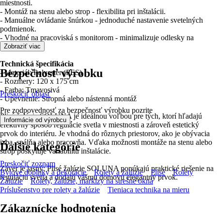
miestnosti.
- Montáž na stenu alebo strop - flexibilita pri inštalácii.
- Manuálne ovládanie šnúrkou - jednoduché nastavenie svetelných
podmienok.
- Vhodné na pracoviská s monitorom - minimalizuje odlesky na
obrazovke.
Zobraziť viac
Technická špecifikácia
Bezpečnosť výrobku
- Materiál: Polyester (PES)
- Rozmery: 120 x 175 cm
- Farba: Tmavosivá
Preskočiť oblasť
- Upevnenie: Stropná alebo nástenná montáž
Pre zodpovednosť za bezpečnosť výrobku pozrite
Plisé žalúzia SOLUNA je ideálnou voľbou pre tých, ktorí hľadajú
.
Informácie od výrobcu
efektívny spôsob regulácie svetla v miestnosti a zároveň estetický
prvok do interiéru. Je vhodná do rôznych priestorov, ako je obývacia
izba, spálňa alebo pracovňa. Vďaka možnosti montáže na stenu alebo
Ďalšie kategórie
strop poskytuje variabilitu inštalácie.
Preskočiť zoznam
Záver je jasný: Plisé žalúzie SOLUNA ponúkajú praktické riešenie na
Bytové doplnky a dekorácie
Rolety a žalúzie
Plisé
Rolety
reguláciu svetla a dodajú vášmu domovu elegantný prvok.
Žalúzie
Rolety, žalúzie, markízy na strešné okná
Príslušenstvo pre rolety a žalúzie
Tieniaca technika na mieru
Zákaznícke hodnotenia