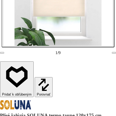
1
/
9
Porovnať
Plisé žalúzia SOLUNA termo taupe 120x175 cm,