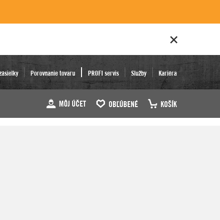
zásielky
Porovnanie tovaru
PROFI servis
Služby
Kariéra
MÔJ ÚČET
OBĽÚBENÉ
KOŠÍK