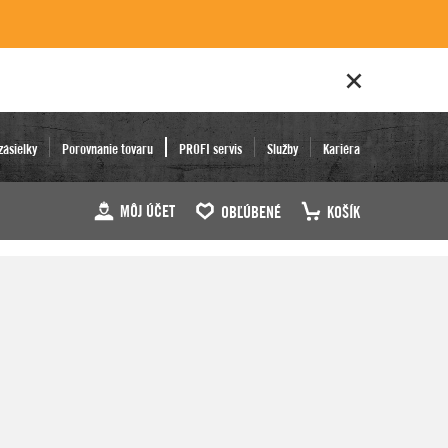
zásielky
Porovnanie tovaru
PROFI servis
Služby
Kariéra
MÔJ ÚČET
OBĽÚBENÉ
KOŠÍK