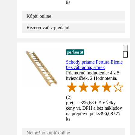
ks
Kúpiť online
Rezervovať v predajni
Schody priame Pertura Elenie
bez zábradlia, smrek
Priemerné hodnotenie: 4 z 5
hviezdičiek. 2 Hodnotenia.
(
2
)
preț — 396,68 € * Všetky
ceny vr. DPH a bez nákladov
na prepravu pe ks
396,68 €
*
/
ks
Nemožno kúpiť online