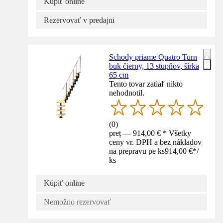
Kúpiť online
Rezervovať v predajni
Schody priame Quatro Turn
buk čierny, 13 stupňov, šírka
65 cm
Tento tovar zatiaľ nikto
nehodnotil.
(
0
)
preț — 914,00 € * Všetky
ceny vr. DPH a bez nákladov
na prepravu pe ks
914,00 €
*
/
ks
Kúpiť online
Nemožno rezervovať