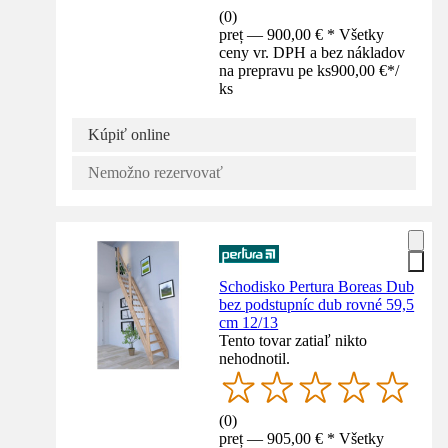
(
0
)
preț — 900,00 € * Všetky
ceny vr. DPH a bez nákladov
na prepravu pe ks
900,00 €
*
/
ks
Kúpiť online
Nemožno rezervovať
Schodisko Pertura Boreas Dub
bez podstupníc dub rovné 59,5
cm 12/13
Tento tovar zatiaľ nikto
nehodnotil.
(
0
)
preț — 905,00 € * Všetky