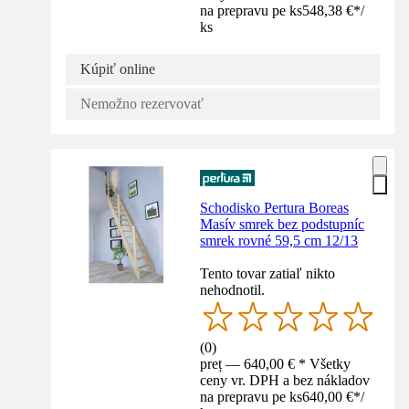
na prepravu pe ks
548,38 €
*
/
ks
Kúpiť online
Nemožno rezervovať
Schodisko Pertura Boreas
Masív smrek bez podstupníc
smrek rovné 59,5 cm 12/13
Tento tovar zatiaľ nikto
nehodnotil.
(
0
)
preț — 640,00 € * Všetky
ceny vr. DPH a bez nákladov
na prepravu pe ks
640,00 €
*
/