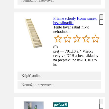
Nemožno rezervovať
Priame schody Home smrek,
bez zábradlia
Tento tovar zatiaľ nikto
nehodnotil.
(
0
)
preț — 701,10 € * Všetky
ceny vr. DPH a bez nákladov
na prepravu pe ks
701,10 €
*
/
ks
Kúpiť online
Nemožno rezervovať