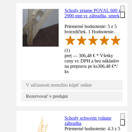
Schody priame POVAL 600 x
2900 mm vr. zábradlia, smrek
Priemerné hodnotenie: 5 z 5
hviezdičiek. 1 Hodnotenie.
(
1
)
preț — 306,48 € * Všetky
ceny vr. DPH a bez nákladov
na prepravu pe ks
306,48 €
*
/
ks
V súčasnosti nemožno kúpiť online
Rezervovať v predajni
Schody schwerin vrátane
zábradlia
Priemerné hodnotenie: 4.3 z 5