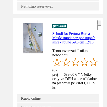
Nemožno rezervovať
Schodisko Pertura Boreas
Masív smrek bez podstupníc
smrek rovné 59,5 cm 12/13
Tento tovar zatiaľ nikto
nehodnotil.
(
0
)
preț — 689,00 € * Všetky
ceny vr. DPH a bez nákladov
na prepravu pe ks
689,00 €
*
/
ks
Kúpiť online