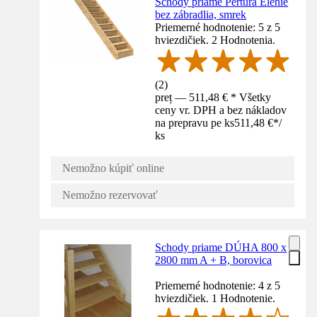
Schody priame Pertura Elenie
bez zábradlia, smrek
Priemerné hodnotenie: 5 z 5
hviezdičiek. 2 Hodnotenia.
(
2
)
preț — 511,48 € * Všetky
ceny vr. DPH a bez nákladov
na prepravu pe ks
511,48 €
*
/
ks
Nemožno kúpiť online
Nemožno rezervovať
Schody priame DÚHA 800 x
2800 mm A + B, borovica
Priemerné hodnotenie: 4 z 5
hviezdičiek. 1 Hodnotenie.