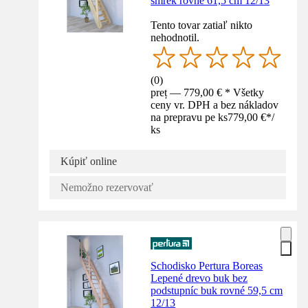
smrek rovné 61,5 cm 12/13
Tento tovar zatiaľ nikto
nehodnotil.
(
0
)
preț — 779,00 € * Všetky
ceny vr. DPH a bez nákladov
na prepravu pe ks
779,00 €
*
/
ks
Kúpiť online
Nemožno rezervovať
Schodisko Pertura Boreas
Lepené drevo buk bez
podstupníc buk rovné 59,5 cm
12/13