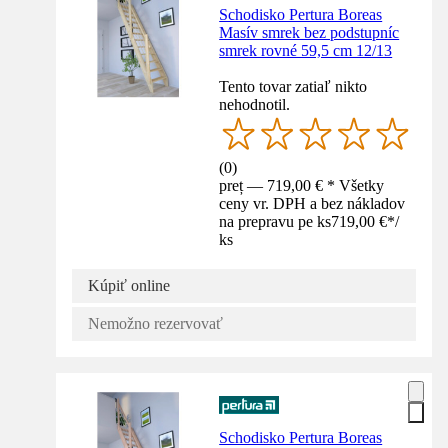
Schodisko Pertura Boreas
Masív smrek bez podstupníc
smrek rovné 59,5 cm 12/13
Tento tovar zatiaľ nikto
nehodnotil.
(
0
)
preț — 719,00 € * Všetky
ceny vr. DPH a bez nákladov
na prepravu pe ks
719,00 €
*
/
ks
Kúpiť online
Nemožno rezervovať
Schodisko Pertura Boreas