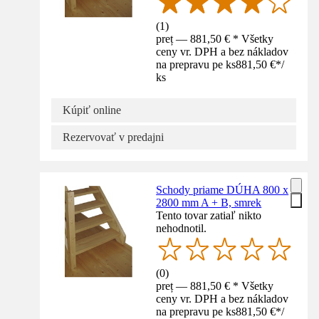
(
1
)
preț — 881,50 € * Všetky
ceny vr. DPH a bez nákladov
na prepravu pe ks
881,50 €
*
/
ks
Kúpiť online
Rezervovať v predajni
Schody priame DÚHA 800 x
2800 mm A + B, smrek
Tento tovar zatiaľ nikto
nehodnotil.
(
0
)
preț — 881,50 € * Všetky
ceny vr. DPH a bez nákladov
na prepravu pe ks
881,50 €
*
/