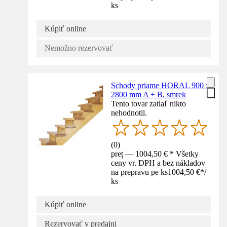
ks
Kúpiť online
Nemožno rezervovať
Schody priame HORAL 900 x
2800 mm A + B, smrek
Tento tovar zatiaľ nikto
nehodnotil.
(
0
)
preț — 1004,50 € * Všetky
ceny vr. DPH a bez nákladov
na prepravu pe ks
1004,50 €
*
/
ks
Kúpiť online
Rezervovať v predajni