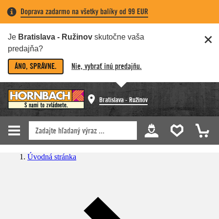
Doprava zadarmo na všetky balíky od 99 EUR
Je
Bratislava - Ružinov
skutočne vaša
predajňa?
ÁNO, SPRÁVNE.
Nie, vybrať inú predajňu.
Bratislava - Ružinov
Úvodná stránka