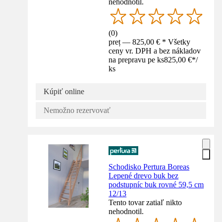
nehodnotil.
(
0
)
preț — 825,00 € * Všetky
ceny vr. DPH a bez nákladov
na prepravu pe ks
825,00 €
*
/
ks
Kúpiť online
Nemožno rezervovať
Schodisko Pertura Boreas
Lepené drevo buk bez
podstupníc buk rovné 59,5 cm
12/13
Tento tovar zatiaľ nikto
nehodnotil.