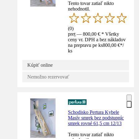
Tento tovar zatiaľ nikto
nehodnotil.
(
0
)
preț — 800,00 € * Všetky
ceny vr. DPH a bez nákladov
na prepravu pe ks
800,00 €
*
/
ks
Kúpiť online
Nemožno rezervovať
Schodisko Pertura Kybele
Masív smrek bez podstupníc
smrek rovné 61,5 cm 12/13
Tento tovar zatiaľ nikto