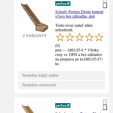
Schody Pertura Elenie lomené
vľavo bez zábradlia, dub
Tento tovar zatiaľ nikto
nehodnotil.
2 VARIANTY
(
0
)
preț — 1883,95 € * Všetky
ceny vr. DPH a bez nákladov
na prepravu pe ks
1883,95 €
*
/
ks
Nemožno kúpiť online
Nemožno rezervovať