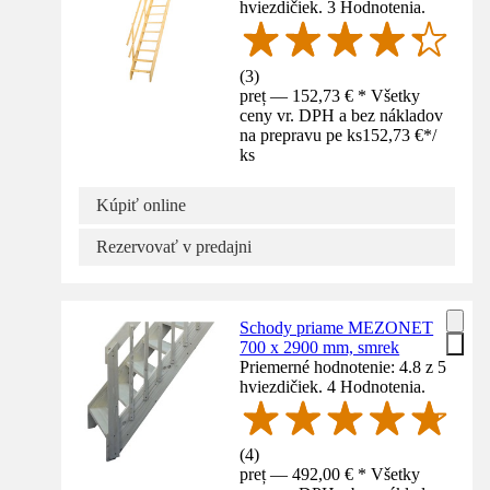
hviezdičiek. 3 Hodnotenia.
(
3
)
preț — 152,73 € * Všetky
ceny vr. DPH a bez nákladov
na prepravu pe ks
152,73 €
*
/
ks
Kúpiť online
Rezervovať v predajni
Schody priame MEZONET
700 x 2900 mm, smrek
Priemerné hodnotenie: 4.8 z 5
hviezdičiek. 4 Hodnotenia.
(
4
)
preț — 492,00 € * Všetky