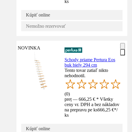
ks
Kúpiť online
Nemožno rezervovať
NOVINKA
Schody priame Pertura Eos
buk biely 294 cm
Tento tovar zatiaľ nikto
nehodnotil.
(
0
)
preț — 666,25 € * Všetky
ceny vr. DPH a bez nákladov
na prepravu pe ks
666,25 €
*
/
ks
Kúpiť online