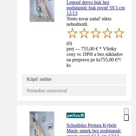
Lepené drevo buk bez
podstupníc buk rovné 59,5 cm
12/13
Tento tovar zatiaľ nikto
nehodnotil.
(
0
)
preț — 755,00 € * Všetky
ceny vr. DPH a bez nákladov
na prepravu pe ks
755,00 €
*
/
ks
Kúpiť online
Nemožno rezervovať
Schodisko Pertura Kybele
Masív smrek bez podstupníc