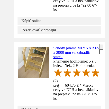
ceny vr. DPH a bez nákladov
na prepravu pe ks
492,00 €
*
/
ks
Kúpiť online
Rezervovať v predajni
Schody priame MLYNÁR 650
x 2900 mm vr. zábradlia,
smrek
Priemerné hodnotenie: 5 z 5
hviezdičiek. 2 Hodnotenia.
(
2
)
preț — 604,75 € * Všetky
ceny vr. DPH a bez nákladov
na prepravu pe ks
604,75 €
*
/
ks