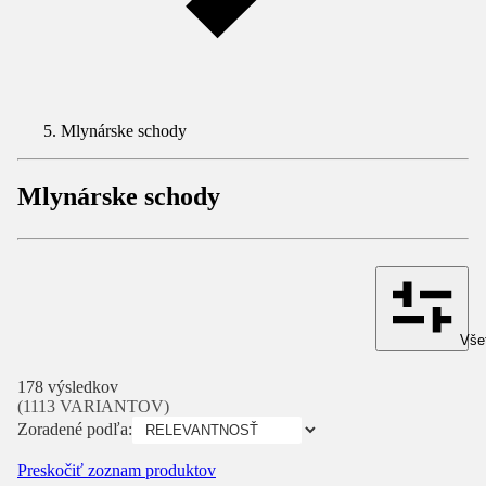
Mlynárske schody
Mlynárske schody
Všet
178 výsledkov
(1113 VARIANTOV)
Zoradené podľa:
Preskočiť zoznam produktov