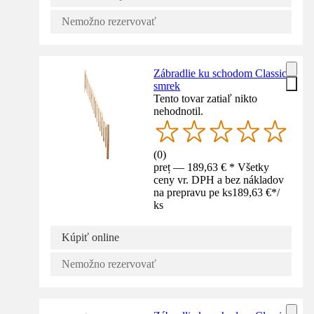
Nemožno rezervovať
Zábradlie ku schodom Classic
smrek
Tento tovar zatiaľ nikto
nehodnotil.
(
0
)
preț — 189,63 € * Všetky
ceny vr. DPH a bez nákladov
na prepravu pe ks
189,63 €
*
/
ks
Kúpiť online
Nemožno rezervovať