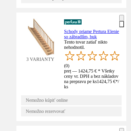
Schody priame Pertura Elenie
so zábradlím, buk
Tento tovar zatiaľ nikto
nehodnotil.
3 VARIANTY
(
0
)
preț — 1424,75 € * Všetky
ceny vr. DPH a bez nákladov
na prepravu pe ks
1424,75 €
*
/
ks
Nemožno kúpiť online
Nemožno rezervovať