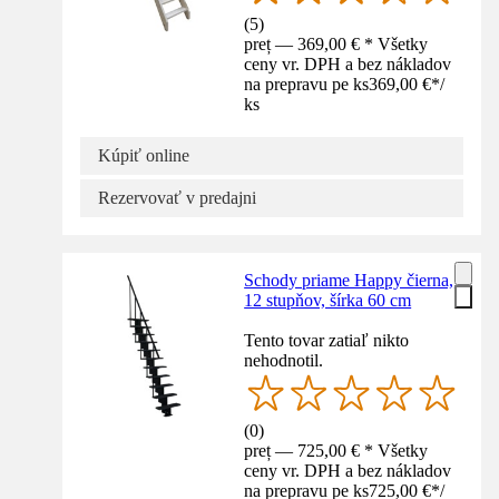
(
5
)
preț — 369,00 € * Všetky
ceny vr. DPH a bez nákladov
na prepravu pe ks
369,00 €
*
/
ks
Kúpiť online
Rezervovať v predajni
Schody priame Happy čierna,
12 stupňov, šírka 60 cm
Tento tovar zatiaľ nikto
nehodnotil.
(
0
)
preț — 725,00 € * Všetky
ceny vr. DPH a bez nákladov
na prepravu pe ks
725,00 €
*
/