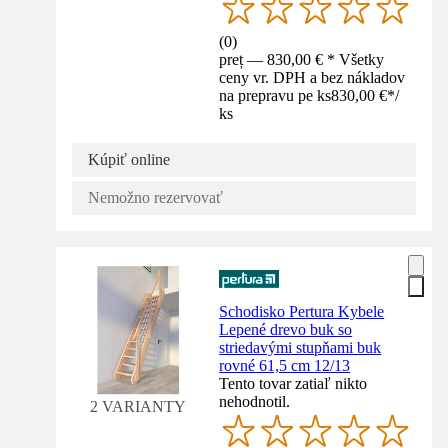
(
0
)
preț — 830,00 € * Všetky
ceny vr. DPH a bez nákladov
na prepravu pe ks
830,00 €
*
/
ks
Kúpiť online
Nemožno rezervovať
Schodisko Pertura Kybele
Lepené drevo buk so
striedavými stupňami buk
rovné 61,5 cm 12/13
Tento tovar zatiaľ nikto
nehodnotil.
2 VARIANTY