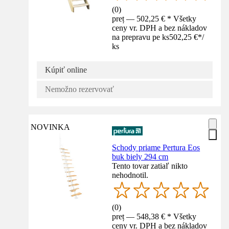
(
0
)
preț — 502,25 € * Všetky
ceny vr. DPH a bez nákladov
na prepravu pe ks
502,25 €
*
/
ks
Kúpiť online
Nemožno rezervovať
NOVINKA
Schody priame Pertura Eos
buk biely 294 cm
Tento tovar zatiaľ nikto
nehodnotil.
(
0
)
preț — 548,38 € * Všetky
ceny vr. DPH a bez nákladov