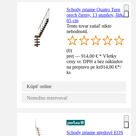
Schody priame Quatro Turn
orech čierny, 13 stupňov, šírka
65 cm
Tento tovar zatiaľ nikto
nehodnotil.
(
0
)
preț — 914,00 € * Všetky
ceny vr. DPH a bez nákladov
na prepravu pe ks
914,00 €
*
/
ks
Kúpiť online
Nemožno rezervovať
Schody priame stredové EOS