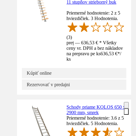
11 stupňov strieborný buk
Priemerné hodnotenie: 2 z 5
hviezdičiek. 3 Hodnotenia.
(
3
)
preț — 636,53 € * Všetky
ceny vr. DPH a bez nákladov
na prepravu pe ks
636,53 €
*
/
ks
Kúpiť online
Rezervovať v predajni
Schody priame KOLOS 650 x
2900 mm, smrek
Priemerné hodnotenie: 3.6 z 5
hviezdičiek. 5 Hodnotenia.