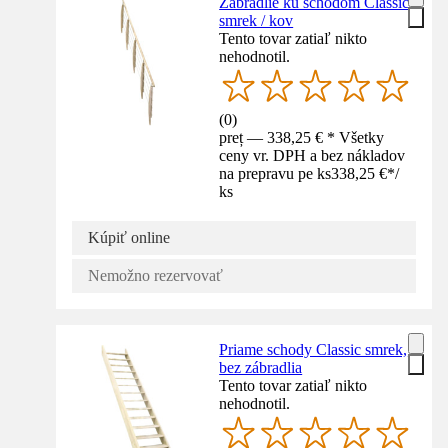
Zábradlie ku schodom Classic
smrek / kov
Tento tovar zatiaľ nikto
nehodnotil.
(
0
)
preț — 338,25 € * Všetky
ceny vr. DPH a bez nákladov
na prepravu pe ks
338,25 €
*
/
ks
Kúpiť online
Nemožno rezervovať
Priame schody Classic smrek,
bez zábradlia
Tento tovar zatiaľ nikto
nehodnotil.