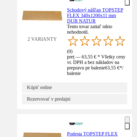
Schodový nášľap TOPSTEP
FLEX 340x1200x11 mm
DUB NATUR
Tento tovar zatiaľ nikto
nehodnotil.
2 VARIANTY
(
0
)
preț — 63,55 € * Všetky ceny
vr. DPH a bez nákladov na
prepravu pe balenie
63,55 €
*
/
balenie
Kúpiť online
Rezervovať v predajni
Podesta TOPSTEP FLEX