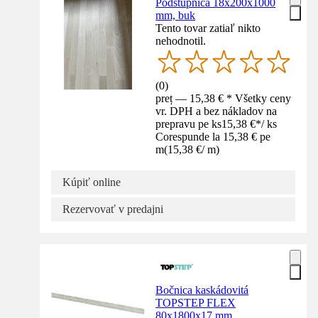
Podstupnica 18x200x1000
mm, buk
Tento tovar zatiaľ nikto
nehodnotil.
(
0
)
preț — 15,38 € * Všetky ceny
vr. DPH a bez nákladov na
prepravu pe ks
15,38 €
*
/
ks
Corespunde la 15,38 € pe
m
(
15,38 €
/
m
)
Kúpiť online
Rezervovať v predajni
Bočnica kaskádovitá
TOPSTEP FLEX
80x1800x17 mm