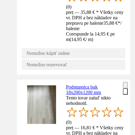
(
0
)
preț — 35,88 € * Všetky ceny
vr. DPH a bez nákladov na
prepravu pe balenie
35,88 €
*
/
balenie
Corespunde la 14,95 € pe
m
(
14,95 €
/
m
)
Nemožno kúpiť online
Nemožno rezervovať
Podstupnica buk
18x200x1200 mm
Tento tovar zatiaľ nikto
nehodnotil.
(
0
)
preț — 16,81 € * Všetky ceny
vr. DPH a bez nákladov na