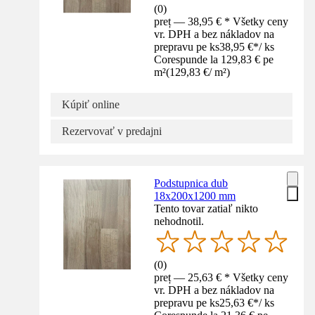
(
0
)
preț — 38,95 € * Všetky ceny
vr. DPH a bez nákladov na
prepravu pe ks
38,95 €
*
/
ks
Corespunde la 129,83 € pe
m²
(
129,83 €
/
m²
)
Kúpiť online
Rezervovať v predajni
Podstupnica dub
18x200x1200 mm
Tento tovar zatiaľ nikto
nehodnotil.
(
0
)
preț — 25,63 € * Všetky ceny
vr. DPH a bez nákladov na
prepravu pe ks
25,63 €
*
/
ks