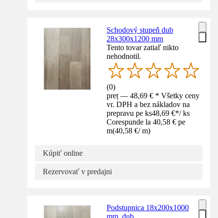
Schodový stupeň dub
28x300x1200 mm
Tento tovar zatiaľ nikto
nehodnotil.
(
0
)
preț — 48,69 € * Všetky ceny
vr. DPH a bez nákladov na
prepravu pe ks
48,69 €
*
/
ks
Corespunde la 40,58 € pe
m
(
40,58 €
/
m
)
Kúpiť online
Rezervovať v predajni
Podstupnica 18x200x1000
mm, dub