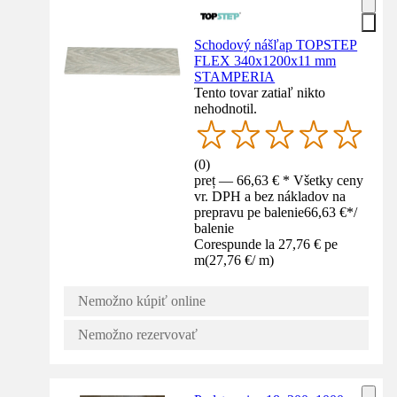
Schodový nášľap TOPSTEP
FLEX 340x1200x11 mm
STAMPERIA
Tento tovar zatiaľ nikto
nehodnotil.
(
0
)
preț — 66,63 € * Všetky ceny
vr. DPH a bez nákladov na
prepravu pe balenie
66,63 €
*
/
balenie
Corespunde la 27,76 € pe
m
(
27,76 €
/
m
)
Nemožno kúpiť online
Nemožno rezervovať