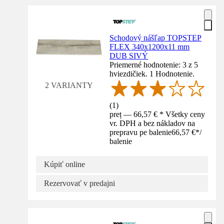
Schodový nášľap TOPSTEP
FLEX 340x1200x11 mm
DUB SIVÝ
Priemerné hodnotenie: 3 z 5
hviezdičiek. 1 Hodnotenie.
2 VARIANTY
(
1
)
preț — 66,57 € * Všetky ceny
vr. DPH a bez nákladov na
prepravu pe balenie
66,57 €
*
/
balenie
Kúpiť online
Rezervovať v predajni