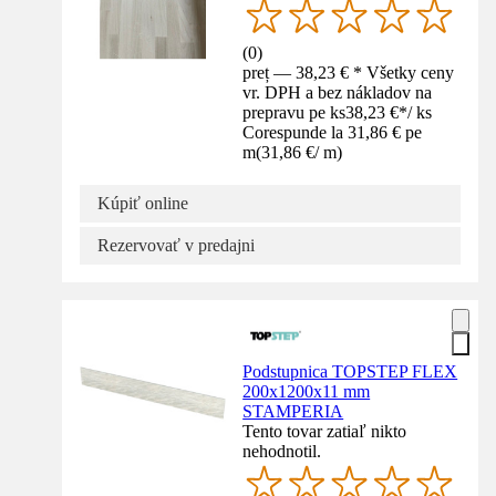
(
0
)
preț — 38,23 € * Všetky ceny
vr. DPH a bez nákladov na
prepravu pe ks
38,23 €
*
/
ks
Corespunde la 31,86 € pe
m
(
31,86 €
/
m
)
Kúpiť online
Rezervovať v predajni
Podstupnica TOPSTEP FLEX
200x1200x11 mm
STAMPERIA
Tento tovar zatiaľ nikto
nehodnotil.