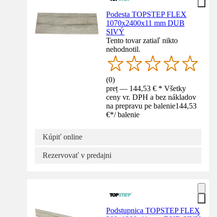
Podesta TOPSTEP FLEX
1070x2400x11 mm DUB
SIVÝ
Tento tovar zatiaľ nikto
nehodnotil.
(
0
)
preț — 144,53 € * Všetky
ceny vr. DPH a bez nákladov
na prepravu pe balenie
144,53
€
*
/
balenie
Kúpiť online
Rezervovať v predajni
Podstupnica TOPSTEP FLEX