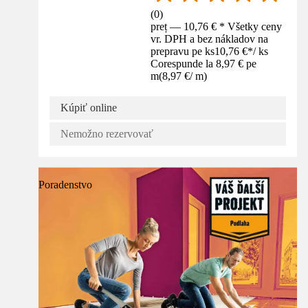
(
0
)
preț — 10,76 € * Všetky ceny
vr. DPH a bez nákladov na
prepravu pe ks
10,76 €
*
/
ks
Corespunde la 8,97 € pe
m
(
8,97 €
/
m
)
Kúpiť online
Nemožno rezervovať
Poradenstvo