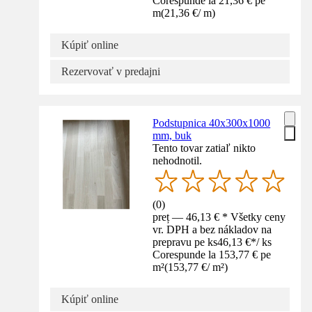
Corespunde la 21,36 € pe
m
(
21,36 €
/
m
)
Kúpiť online
Rezervovať v predajni
Podstupnica 40x300x1000
mm, buk
Tento tovar zatiaľ nikto
nehodnotil.
(
0
)
preț — 46,13 € * Všetky ceny
vr. DPH a bez nákladov na
prepravu pe ks
46,13 €
*
/
ks
Corespunde la 153,77 € pe
m²
(
153,77 €
/
m²
)
Kúpiť online