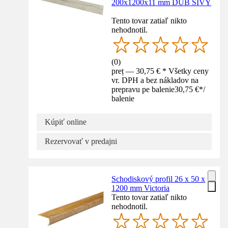
200x1200x11 mm DUB SIVÝ
Tento tovar zatiaľ nikto
nehodnotil.
(
0
)
preț — 30,75 € * Všetky ceny
vr. DPH a bez nákladov na
prepravu pe balenie
30,75 €
*
/
balenie
Kúpiť online
Rezervovať v predajni
Schodiskový profil 26 x 50 x
1200 mm Victoria
Tento tovar zatiaľ nikto
nehodnotil.