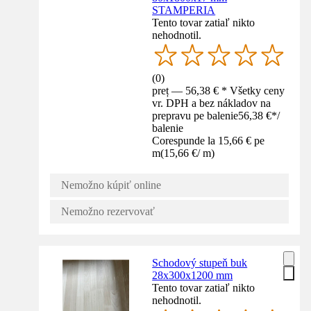
STAMPERIA
Tento tovar zatiaľ nikto
nehodnotil.
(
0
)
preț — 56,38 € * Všetky ceny
vr. DPH a bez nákladov na
prepravu pe balenie
56,38 €
*
/
balenie
Corespunde la 15,66 € pe
m
(
15,66 €
/
m
)
Nemožno kúpiť online
Nemožno rezervovať
Schodový stupeň buk
28x300x1200 mm
Tento tovar zatiaľ nikto
nehodnotil.