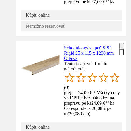
prepravu pe ks
27,60 €
*
/
ks
Kúpiť online
Nemožno rezervovať
Schodnicový stupeň SPC
Rigid 25 x 115 x 1200 mm
Ottawa
Tento tovar zatiaľ nikto
nehodnotil.
(
0
)
preț — 24,09 € * Všetky ceny
vr. DPH a bez nákladov na
prepravu pe ks
24,09 €
*
/
ks
Corespunde la 20,08 € pe
m
(
20,08 €
/
m
)
Kúpiť online