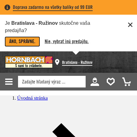
Doprava zadarmo na všetky balíky od 99 EUR
Je
Bratislava - Ružinov
skutočne vaša
predajňa?
ÁNO, SPRÁVNE.
Nie, vybrať inú predajňu.
Bratislava - Ružinov
Úvodná stránka