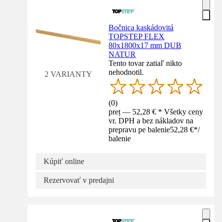
Bočnica kaskádovitá
TOPSTEP FLEX
80x1800x17 mm DUB
NATUR
Tento tovar zatiaľ nikto
nehodnotil.
2 VARIANTY
(
0
)
preț — 52,28 € * Všetky ceny
vr. DPH a bez nákladov na
prepravu pe balenie
52,28 €
*
/
balenie
Kúpiť online
Rezervovať v predajni