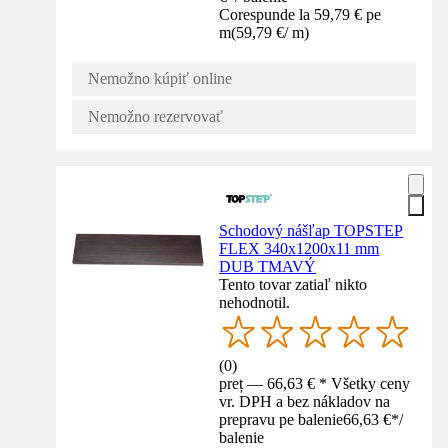
Corespunde la 59,79 € pe
m
(
59,79 €
/
m
)
Nemožno kúpiť online
Nemožno rezervovať
Schodový nášľap TOPSTEP
FLEX 340x1200x11 mm
DUB TMAVÝ
Tento tovar zatiaľ nikto
nehodnotil.
(
0
)
preț — 66,63 € * Všetky ceny
vr. DPH a bez nákladov na
prepravu pe balenie
66,63 €
*
/
balenie