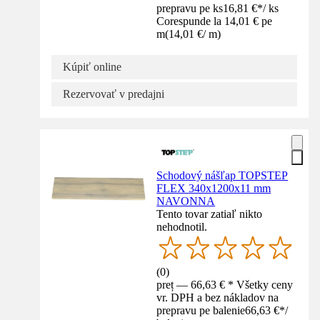
prepravu pe ks
16,81 €
*
/
ks
Corespunde la 14,01 € pe
m
(
14,01 €
/
m
)
Kúpiť online
Rezervovať v predajni
Schodový nášľap TOPSTEP
FLEX 340x1200x11 mm
NAVONNA
Tento tovar zatiaľ nikto
nehodnotil.
(
0
)
preț — 66,63 € * Všetky ceny
vr. DPH a bez nákladov na
prepravu pe balenie
66,63 €
*
/