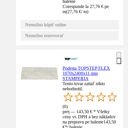
balenie
Corespunde la 27,76 € pe
m
(
27,76 €
/
m
)
Nemožno kúpiť online
Nemožno rezervovať
Podesta TOPSTEP FLEX
1070x2400x11 mm
STAMPERIA
Tento tovar zatiaľ nikto
nehodnotil.
(
0
)
preț — 143,50 € * Všetky
ceny vr. DPH a bez nákladov
na prepravu pe balenie
143,50
€
*
/
balenie