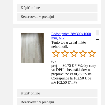
Kúpiť online
Rezervovať v predajni
Podstupnica 28x300x1000
mm, buk
Tento tovar zatiaľ nikto
nehodnotil.
(
0
)
preț — 30,75 € * Všetky ceny
vr. DPH a bez nákladov na
prepravu pe ks
30,75 €
*
/
ks
Corespunde la 102,50 € pe
m²
(
102,50 €
/
m²
)
Kúpiť online
Rezervovať v predajni