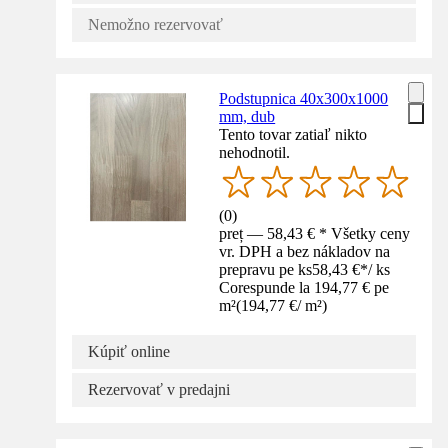
Nemožno rezervovať
Podstupnica 40x300x1000
mm, dub
Tento tovar zatiaľ nikto
nehodnotil.
(
0
)
preț — 58,43 € * Všetky ceny
vr. DPH a bez nákladov na
prepravu pe ks
58,43 €
*
/
ks
Corespunde la 194,77 € pe
m²
(
194,77 €
/
m²
)
Kúpiť online
Rezervovať v predajni