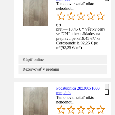
Tento tovar zatiaľ nikto
nehodnotil.
(
0
)
preț — 18,45 € * Všetky ceny
vr. DPH a bez nákladov na
prepravu pe ks
18,45 €
*
/
ks
Corespunde la 92,25 € pe
m²
(
92,25 €
/
m²
)
Kúpiť online
Rezervovať v predajni
Podstupnica 28x300x1000
mm, dub
Tento tovar zatiaľ nikto
nehodnotil.