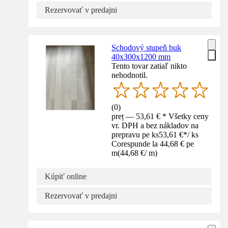
Rezervovať v predajni
Schodový stupeň buk
40x300x1200 mm
Tento tovar zatiaľ nikto
nehodnotil.
(
0
)
preț — 53,61 € * Všetky ceny
vr. DPH a bez nákladov na
prepravu pe ks
53,61 €
*
/
ks
Corespunde la 44,68 € pe
m
(
44,68 €
/
m
)
Kúpiť online
Rezervovať v predajni