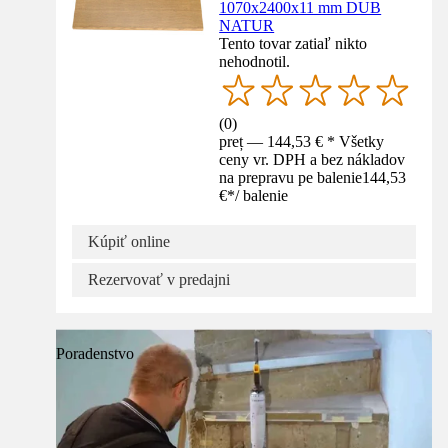
1070x2400x11 mm DUB
NATUR
Tento tovar zatiaľ nikto
nehodnotil.
(
0
)
preț — 144,53 € * Všetky
ceny vr. DPH a bez nákladov
na prepravu pe balenie
144,53
€
*
/
balenie
Kúpiť online
Rezervovať v predajni
Poradenstvo