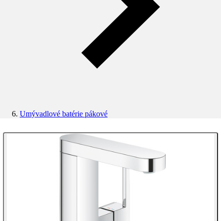
Umývadlové batérie pákové