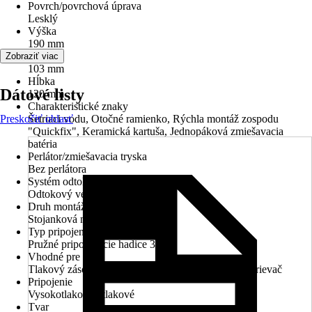
Povrch/povrchová úprava
Lesklý
Výška
190 mm
Šírka
Zobraziť viac
103 mm
Hĺbka
Dátové listy
120 mm
Charakteristické znaky
Preskočiť oblasť
Šetriaci vodu, Otočné ramienko, Rýchla montáž zospodu
"Quickfix", Keramická kartuša, Jednopáková zmiešavacia
batéria
Perlátor/zmiešavacia tryska
Bez perlátora
Systém odtoku
Odtokový ventil Push-Open
Druh montáže
Stojanková montáž
Typ pripojenia
Pružné pripojovacie hadice 3/8 "
Vhodné pre
Tlakový zásobníkový ohrievač vody, Prietokový ohrievač
Pripojenie
Vysokotlakové - tlakové
Tvar