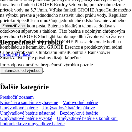
Inovatívna funkcia GROHE EcoJoy šetrí vodu, pretože obmedzuje
prietok vody na 5,7 l/min. Vďaka funkcii GROHE AquaGuide možno
na výtoku presne a jednoducho nastaviť uhol prúdu vody. Regulátor
prietoku SpeedClean umožňuje jednoduché odstraňovanie vodného
kameňa končekom prsta. Batéria s hladkým telom sa dodáva s
Zobraziť viac
odtokovou súpravou s tiahlom. Táto batéria s odolným chrómovým
povrchom GROHE StarLight kombinuje dlhú životnosť so žiarivo
Bezpečnosť výrobku
krásnym vzhľadom. Kolekcia GROHE Plus sa dokonale hodí na
kombináciu s keramikou GROHE Essence a produktovými radmi
Cube a výrobkami s funkciami SmartControl a Rainshower
Preskočiť oblasť
SmartActive – pre pôvabný dizajn kúpeľne.
Pre zodpovednosť za bezpečnosť výrobku pozrite
.
Informácie od výrobcu
Ďalšie kategórie
Preskočiť zoznam
Kúpeľňa a sanitárne vybavenie
Vodovodné batérie
Umývadlové batérie
Umývadlové batérie pákové
Umývadlové batérie nástenné
Bezdotykové batérie
Umývadlové batérie vysoké
Umývadlové batérie s kohútikmi
Podomietkové umývadlové batérie