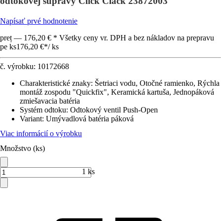
odtokovej súpravy Click Clack 23872003
Napísať prvé hodnotenie
preț — 176,20 € * Všetky ceny vr. DPH a bez nákladov na prepravu
pe ks
176,20 €
*
/
ks
č. výrobku:
10172668
Charakteristické znaky
:
Šetriaci vodu, Otočné ramienko, Rýchla
montáž zospodu "Quickfix", Keramická kartuša, Jednopáková
zmiešavacia batéria
Systém odtoku
:
Odtokový ventil Push-Open
Variant
:
Umývadlová batéria páková
Viac informácií o výrobku
Množstvo (ks)
1 ks