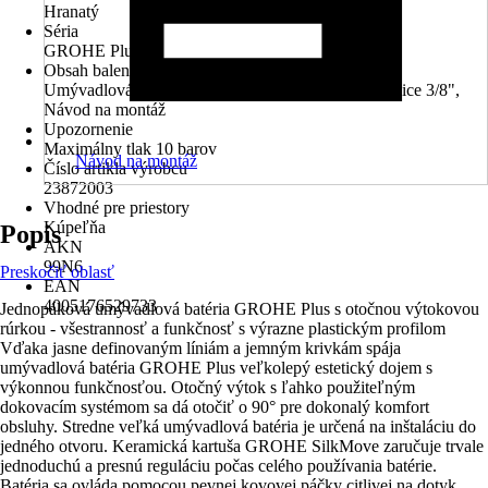
Hranatý
Séria
GROHE Plus
Obsah balenia
Umývadlová armatúra, 2 flexibilné pripojovacie hadice 3/8",
Návod na montáž
Upozornenie
Maximálny tlak 10 barov
Návod na montáž
Číslo artikla výrobcu
23872003
Vhodné pre priestory
Kúpeľňa
Popis
AKN
99N6
Preskočiť oblasť
EAN
4005176529733
Jednopáková umývadlová batéria GROHE Plus s otočnou výtokovou
rúrkou - všestrannosť a funkčnosť s výrazne plastickým profilom
Vďaka jasne definovaným líniám a jemným krivkám spája
umývadlová batéria GROHE Plus veľkolepý estetický dojem s
výkonnou funkčnosťou. Otočný výtok s ľahko použiteľným
dokovacím systémom sa dá otočiť o 90° pre dokonalý komfort
obsluhy. Stredne veľká umývadlová batéria je určená na inštaláciu do
jedného otvoru. Keramická kartuša GROHE SilkMove zaručuje trvale
jednoduchú a presnú reguláciu počas celého používania batérie.
Batéria sa ovláda pomocou pevnej kovovej páčky citlivej na dotyk.