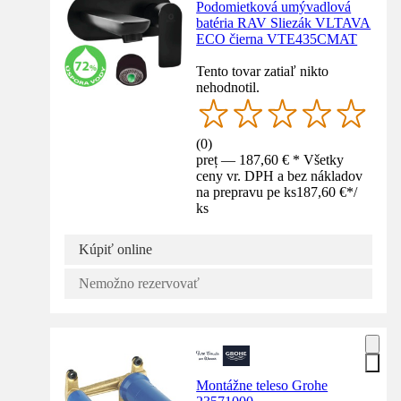
Podomietková umývadlová
batéria RAV Sliezák VLTAVA
ECO čierna VTE435CMAT
Tento tovar zatiaľ nikto
nehodnotil.
(
0
)
preț — 187,60 € * Všetky
ceny vr. DPH a bez nákladov
na prepravu pe ks
187,60 €
*
/
ks
Kúpiť online
Nemožno rezervovať
Montážne teleso Grohe