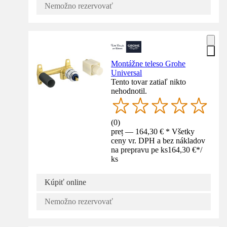
Nemožno rezervovať
Montážne teleso Grohe
Universal
Tento tovar zatiaľ nikto
nehodnotil.
(
0
)
preț — 164,30 € * Všetky
ceny vr. DPH a bez nákladov
na prepravu pe ks
164,30 €
*
/
ks
Kúpiť online
Nemožno rezervovať