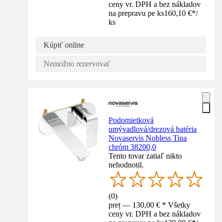
ceny vr. DPH a bez nákladov
na prepravu pe ks
160,10 €
*
/
ks
Kúpiť online
Nemožno rezervovať
Podomietková
umývadlová/drezová batéria
Novaservis Nobless Tina
chróm 38200,0
Tento tovar zatiaľ nikto
nehodnotil.
(
0
)
preț — 130,00 € * Všetky
ceny vr. DPH a bez nákladov