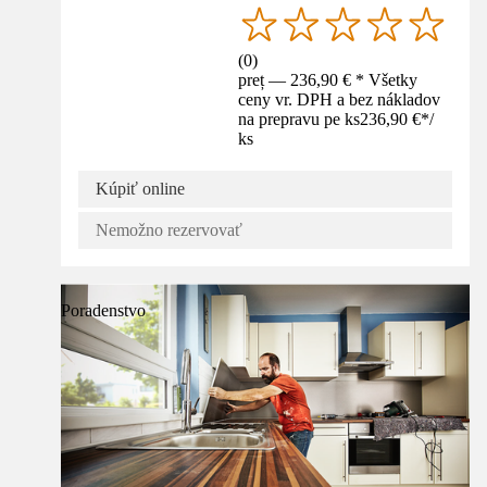
(
0
)
preț — 236,90 € * Všetky
ceny vr. DPH a bez nákladov
na prepravu pe ks
236,90 €
*
/
ks
Kúpiť online
Nemožno rezervovať
Poradenstvo