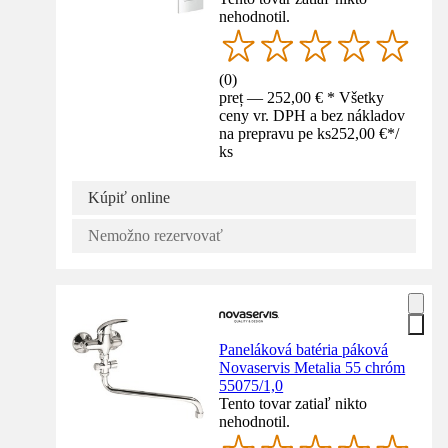
nehodnotil.
(
0
)
preț — 252,00 € * Všetky
ceny vr. DPH a bez nákladov
na prepravu pe ks
252,00 €
*
/
ks
Kúpiť online
Nemožno rezervovať
Paneláková batéria páková
Novaservis Metalia 55 chróm
55075/1,0
Tento tovar zatiaľ nikto
nehodnotil.