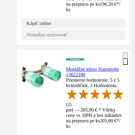
na prepravu pe ks
196,20 €
*
/
ks
Kúpiť online
Nemožno rezervovať
Montážne teleso Hansgrohe
13622180
Priemerné hodnotenie: 5 z 5
hviezdičiek. 2 Hodnotenia.
(
2
)
preț — 205,90 € * Všetky
ceny vr. DPH a bez nákladov
na prepravu pe ks
205,90 €
*
/
ks