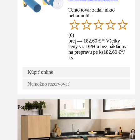
Tento tovar zatiaľ nikto
nehodnotil.
(
0
)
preț — 182,60 € * Všetky
ceny vr. DPH a bez nákladov
na prepravu pe ks
182,60 €
*
/
ks
Kúpiť online
Nemožno rezervovať
Poradenstvo