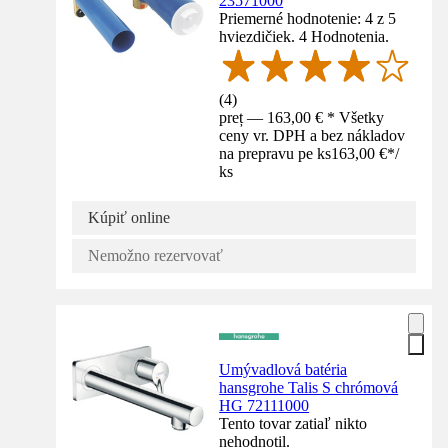
23571000
Priemerné hodnotenie: 4 z 5
hviezdičiek. 4 Hodnotenia.
(
4
)
preț — 163,00 € * Všetky
ceny vr. DPH a bez nákladov
na prepravu pe ks
163,00 €
*
/
ks
Kúpiť online
Nemožno rezervovať
Umývadlová batéria
hansgrohe Talis S chrómová
HG 72111000
Tento tovar zatiaľ nikto
nehodnotil.