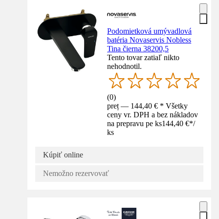
Podomietková umývadlová
batéria Novaservis Nobless
Tina čierna 38200,5
Tento tovar zatiaľ nikto
nehodnotil.
(
0
)
preț — 144,40 € * Všetky
ceny vr. DPH a bez nákladov
na prepravu pe ks
144,40 €
*
/
ks
Kúpiť online
Nemožno rezervovať