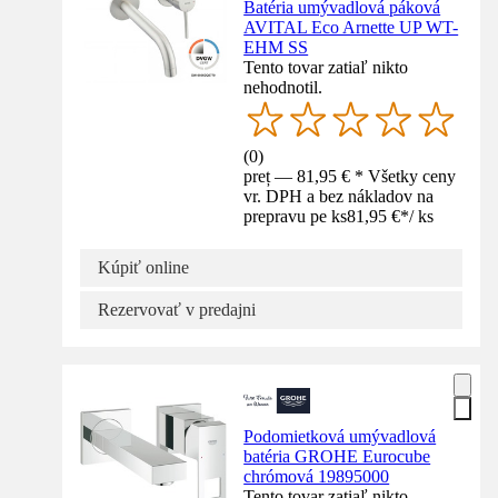
Batéria umývadlová páková
AVITAL Eco Arnette UP WT-
EHM SS
Tento tovar zatiaľ nikto
nehodnotil.
(
0
)
preț — 81,95 € * Všetky ceny
vr. DPH a bez nákladov na
prepravu pe ks
81,95 €
*
/
ks
Kúpiť online
Rezervovať v predajni
Podomietková umývadlová
batéria GROHE Eurocube
chrómová 19895000
Tento tovar zatiaľ nikto