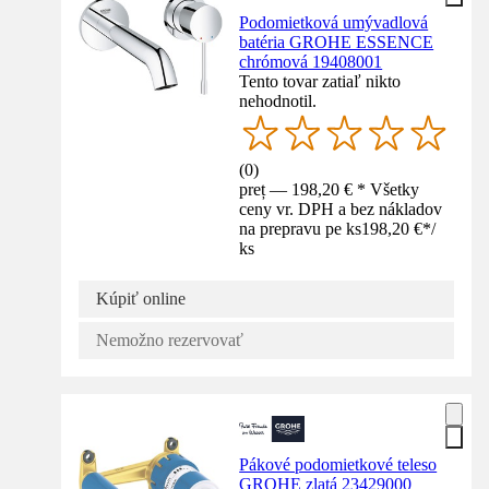
Podomietková umývadlová
batéria GROHE ESSENCE
chrómová 19408001
Tento tovar zatiaľ nikto
nehodnotil.
(
0
)
preț — 198,20 € * Všetky
ceny vr. DPH a bez nákladov
na prepravu pe ks
198,20 €
*
/
ks
Kúpiť online
Nemožno rezervovať
Pákové podomietkové teleso
GROHE zlatá 23429000