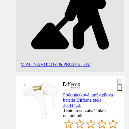
VIAC NÁVODOV & PROJEKTOV
Podomietková umývadlová
batéria Differnz biela
30.414.58
Tento tovar zatiaľ nikto
nehodnotil.