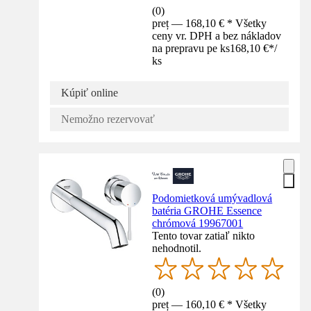
(
0
)
preț — 168,10 € * Všetky
ceny vr. DPH a bez nákladov
na prepravu pe ks
168,10 €
*
/
ks
Kúpiť online
Nemožno rezervovať
Podomietková umývadlová
batéria GROHE Essence
chrómová 19967001
Tento tovar zatiaľ nikto
nehodnotil.
(
0
)
preț — 160,10 € * Všetky