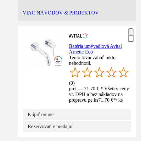
VIAC NÁVODOV & PROJEKTOV
Batéria umývadlová Avital
Arnette Eco
Tento tovar zatiaľ nikto
nehodnotil.
(
0
)
preț — 71,70 € * Všetky ceny
vr. DPH a bez nákladov na
prepravu pe ks
71,70 €
*
/
ks
Kúpiť online
Rezervovať v predajni