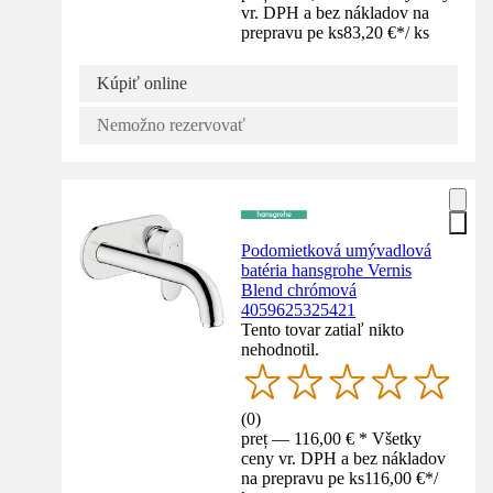
vr. DPH a bez nákladov na
prepravu pe ks
83,20 €
*
/
ks
Kúpiť online
Nemožno rezervovať
Podomietková umývadlová
batéria hansgrohe Vernis
Blend chrómová
4059625325421
Tento tovar zatiaľ nikto
nehodnotil.
(
0
)
preț — 116,00 € * Všetky
ceny vr. DPH a bez nákladov
na prepravu pe ks
116,00 €
*
/