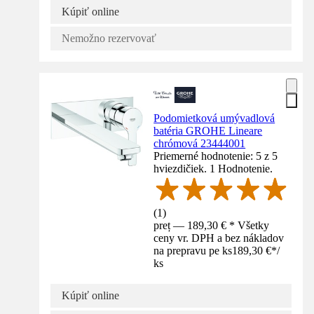
Kúpiť online
Nemožno rezervovať
Podomietková umývadlová
batéria GROHE Lineare
chrómová 23444001
Priemerné hodnotenie: 5 z 5
hviezdičiek. 1 Hodnotenie.
(
1
)
preț — 189,30 € * Všetky
ceny vr. DPH a bez nákladov
na prepravu pe ks
189,30 €
*
/
ks
Kúpiť online