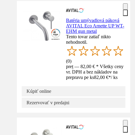
Batéria umývadlová páková
AVITAL Eco Arnette UP WT-
EHM gun metal
Tento tovar zatiaľ nikto
nehodnotil.
(
0
)
preț — 82,00 € * Všetky ceny
vr. DPH a bez nákladov na
prepravu pe ks
82,00 €
*
/
ks
Kúpiť online
Rezervovať v predajni