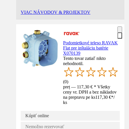
VIAC NÁVODOV & PROJEKTOV
Podomietkové teleso RAVAK
Flat pre inštaláciu batérie
X070139
Tento tovar zatiaľ nikto
nehodnotil.
(
0
)
preț — 117,30 € * Všetky
ceny vr. DPH a bez nákladov
na prepravu pe ks
117,30 €
*
/
ks
Kúpiť online
Nemožno rezervovať