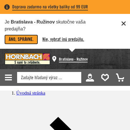
Doprava zadarmo na všetky balíky od 99 EUR
Je
Bratislava - Ružinov
skutočne vaša
predajňa?
ÁNO, SPRÁVNE.
Nie, vybrať inú predajňu.
Bratislava - Ružinov
Úvodná stránka