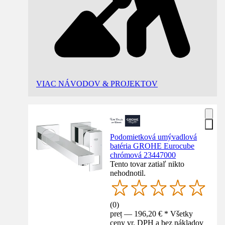
VIAC NÁVODOV & PROJEKTOV
Podomietková umývadlová
batéria GROHE Eurocube
chrómová 23447000
Tento tovar zatiaľ nikto
nehodnotil.
(
0
)
preț — 196,20 € * Všetky
ceny vr. DPH a bez nákladov