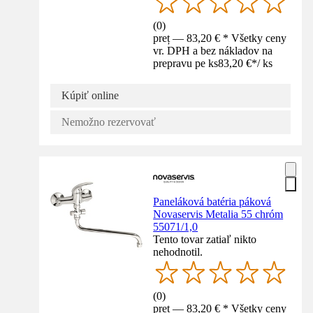
(
0
)
preț — 83,20 € * Všetky ceny
vr. DPH a bez nákladov na
prepravu pe ks
83,20 €
*
/
ks
Kúpiť online
Nemožno rezervovať
Paneláková batéria páková
Novaservis Metalia 55 chróm
55071/1,0
Tento tovar zatiaľ nikto
nehodnotil.
(
0
)
preț — 83,20 € * Všetky ceny