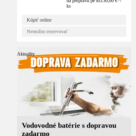
na prepravu pe ks
130,00 €
*
/
ks
Kúpiť online
Nemožno rezervovať
Aktuality
Vodovodné batérie s dopravou
zadarmo