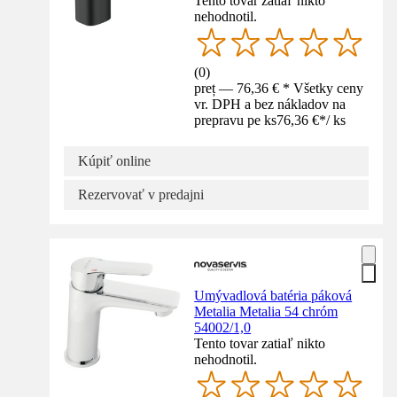
Tento tovar zatiaľ nikto
nehodnotil.
(
0
)
preț — 76,36 € * Všetky ceny
vr. DPH a bez nákladov na
prepravu pe ks
76,36 €
*
/
ks
Kúpiť online
Rezervovať v predajni
Umývadlová batéria páková
Metalia Metalia 54 chróm
54002/1,0
Tento tovar zatiaľ nikto
nehodnotil.