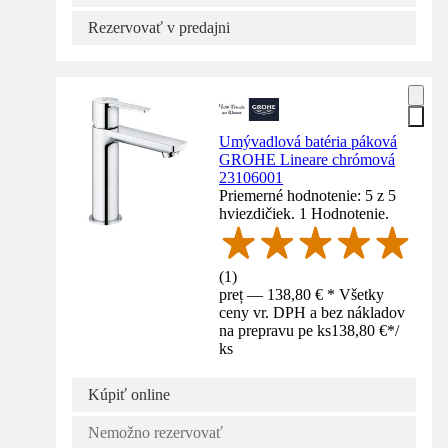
Rezervovať v predajni
Umývadlová batéria páková
GROHE Lineare chrómová
23106001
Priemerné hodnotenie: 5 z 5
hviezdičiek. 1 Hodnotenie.
(
1
)
preț — 138,80 € * Všetky
ceny vr. DPH a bez nákladov
na prepravu pe ks
138,80 €
*
/
ks
Kúpiť online
Nemožno rezervovať