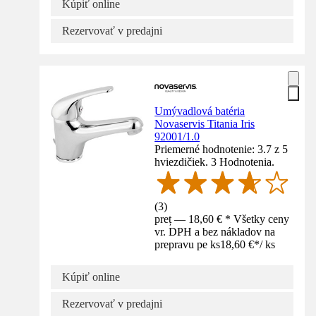
Kúpiť online
Rezervovať v predajni
Umývadlová batéria
Novaservis Titania Iris
92001/1.0
Priemerné hodnotenie: 3.7 z 5
hviezdičiek. 3 Hodnotenia.
(
3
)
preț — 18,60 € * Všetky ceny
vr. DPH a bez nákladov na
prepravu pe ks
18,60 €
*
/
ks
Kúpiť online
Rezervovať v predajni