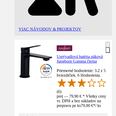
VIAC NÁVODOV & PROJEKTOV
Umývadlová batéria páková
Jungborn Gamma čierna
Priemerné hodnotenie: 3.2 z 5
hviezdičiek. 6 Hodnotenia.
(
6
)
preț — 79,90 € * Všetky ceny
vr. DPH a bez nákladov na
prepravu pe ks
79,90 €
*
/
ks