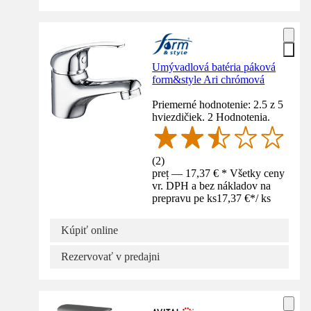
Umývadlová batéria páková
form&style Ari chrómová
Priemerné hodnotenie: 2.5 z 5
hviezdičiek. 2 Hodnotenia.
(
2
)
preț — 17,37 € * Všetky ceny
vr. DPH a bez nákladov na
prepravu pe ks
17,37 €
*
/
ks
Kúpiť online
Rezervovať v predajni