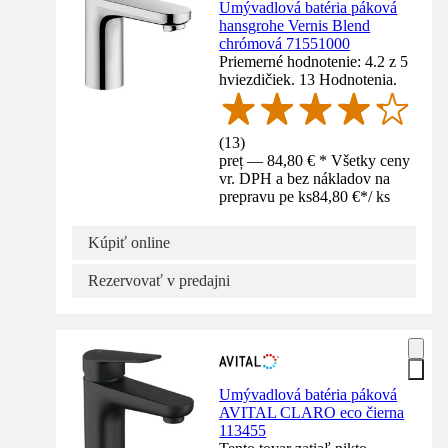
Umývadlová batéria páková
hansgrohe Vernis Blend
chrómová 71551000
Priemerné hodnotenie: 4.2 z 5
hviezdičiek. 13 Hodnotenia.
(
13
)
preț — 84,80 € * Všetky ceny
vr. DPH a bez nákladov na
prepravu pe ks
84,80 €
*
/
ks
Kúpiť online
Rezervovať v predajni
Umývadlová batéria páková
AVITAL CLARO eco čierna
113455