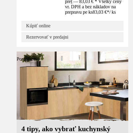
preț — 83,03 € * Všetky ceny
vr. DPH a bez nákladov na
prepravu pe ks
83,03 €
*
/
ks
Kúpiť online
Rezervovať v predajni
Poradenstvo
4 tipy, ako vybrať kuchynský