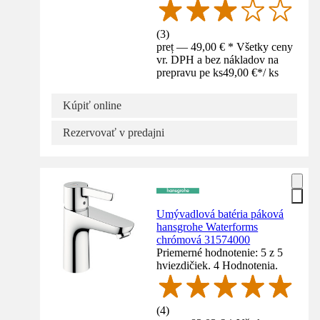
(
3
)
preț — 49,00 € * Všetky ceny
vr. DPH a bez nákladov na
prepravu pe ks
49,00 €
*
/
ks
Kúpiť online
Rezervovať v predajni
Umývadlová batéria páková
hansgrohe Waterforms
chrómová 31574000
Priemerné hodnotenie: 5 z 5
hviezdičiek. 4 Hodnotenia.
(
4
)