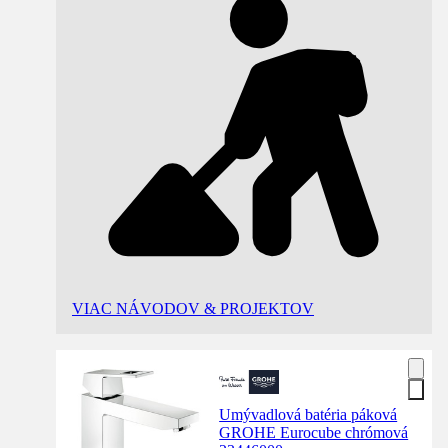
VIAC NÁVODOV & PROJEKTOV
Umývadlová batéria páková
GROHE Eurocube chrómová