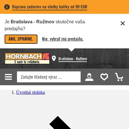
Doprava zadarmo na všetky balíky od 99 EUR
Je
Bratislava - Ružinov
skutočne vaša
predajňa?
ÁNO, SPRÁVNE.
Nie, vybrať inú predajňu.
Bratislava - Ružinov
Úvodná stránka