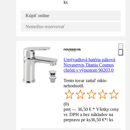
ks
Kúpiť online
Nemožno rezervovať
Umývadlová batéria páková
Novaservis Titania Cosmos
chróm s výpustom 90203,0
Tento tovar zatiaľ nikto
nehodnotil.
(
0
)
preț — 36,50 € * Všetky ceny
vr. DPH a bez nákladov na
prepravu pe ks
36,50 €
*
/
ks