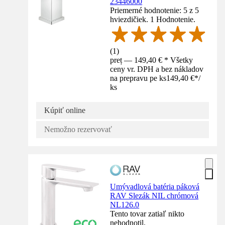
23446000
Priemerné hodnotenie: 5 z 5
hviezdičiek. 1 Hodnotenie.
(
1
)
preț — 149,40 € * Všetky
ceny vr. DPH a bez nákladov
na prepravu pe ks
149,40 €
*
/
ks
Kúpiť online
Nemožno rezervovať
Umývadlová batéria páková
RAV Slezák NIL chrómová
NL126.0
Tento tovar zatiaľ nikto
nehodnotil.