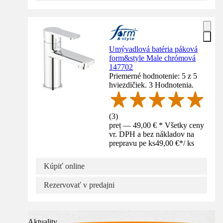
Umývadlová batéria páková
form&style Male chrómová
147702
Priemerné hodnotenie: 5 z 5
hviezdičiek. 3 Hodnotenia.
(
3
)
preț — 49,00 € * Všetky ceny
vr. DPH a bez nákladov na
prepravu pe ks
49,00 €
*
/
ks
Kúpiť online
Rezervovať v predajni
Aktuality