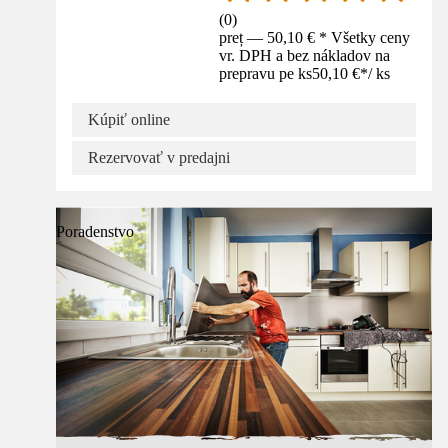
(
0
)
preț — 50,10 € * Všetky ceny
vr. DPH a bez nákladov na
prepravu pe ks
50,10 €
*
/
ks
Kúpiť online
Rezervovať v predajni
Poradenstvo