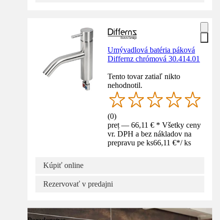
Umývadlová batéria páková
Differnz chrómová 30.414.01
Tento tovar zatiaľ nikto
nehodnotil.
(
0
)
preț — 66,11 € * Všetky ceny
vr. DPH a bez nákladov na
prepravu pe ks
66,11 €
*
/
ks
Kúpiť online
Rezervovať v predajni