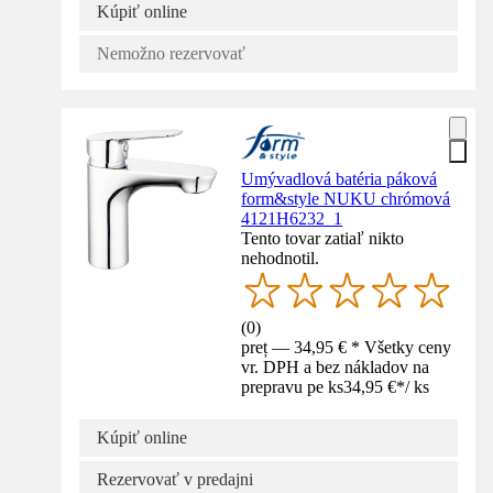
Kúpiť online
Nemožno rezervovať
Umývadlová batéria páková
form&style NUKU chrómová
4121H6232_1
Tento tovar zatiaľ nikto
nehodnotil.
(
0
)
preț — 34,95 € * Všetky ceny
vr. DPH a bez nákladov na
prepravu pe ks
34,95 €
*
/
ks
Kúpiť online
Rezervovať v predajni