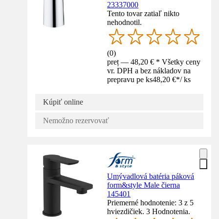
23337000
Tento tovar zatiaľ nikto
nehodnotil.
(
0
)
preț — 48,20 € * Všetky ceny
vr. DPH a bez nákladov na
prepravu pe ks
48,20 €
*
/
ks
Kúpiť online
Nemožno rezervovať
Umývadlová batéria páková
form&style Male čierna
145401
Priemerné hodnotenie: 3 z 5
hviezdičiek. 3 Hodnotenia.