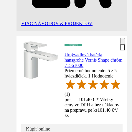
VIAC NÁVODOV & PROJEKTOV
Umývadlová batéria
hansgrohe Vernis Shape chróm
71561000
Priemerné hodnotenie: 5 z 5
hviezdičiek. 1 Hodnotenie.
(
1
)
preț — 101,40 € * Všetky
ceny vr. DPH a bez nákladov
na prepravu pe ks
101,40 €
*
/
ks
Kúpiť online