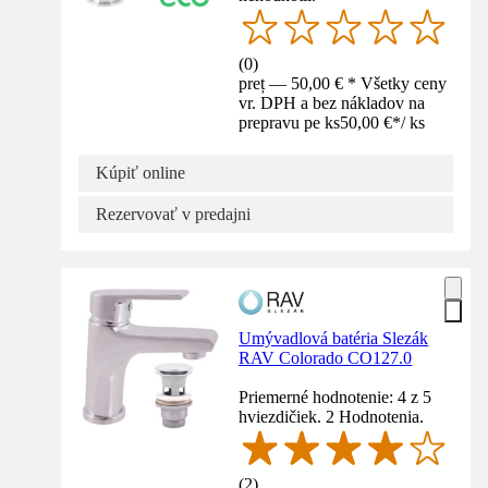
(
0
)
preț — 50,00 € * Všetky ceny
vr. DPH a bez nákladov na
prepravu pe ks
50,00 €
*
/
ks
Kúpiť online
Rezervovať v predajni
Umývadlová batéria Slezák
RAV Colorado CO127.0
Priemerné hodnotenie: 4 z 5
hviezdičiek. 2 Hodnotenia.
(
2
)