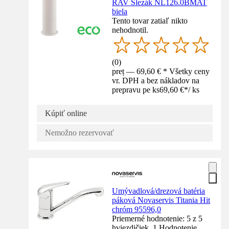
RAV Slezák NL126.0BMAT
biela
Tento tovar zatiaľ nikto
nehodnotil.
(
0
)
preț — 69,60 € * Všetky ceny
vr. DPH a bez nákladov na
prepravu pe ks
69,60 €
*
/
ks
Kúpiť online
Nemožno rezervovať
Umývadlová/drezová batéria
páková Novaservis Titania Hit
chróm 95596,0
Priemerné hodnotenie: 5 z 5
hviezdičiek. 1 Hodnotenie.