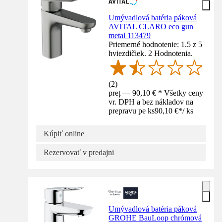
Umývadlová batéria páková
AVITAL CLARO eco gun
metal 113479
Priemerné hodnotenie: 1.5 z 5
hviezdičiek. 2 Hodnotenia.
(
2
)
preț — 90,10 € * Všetky ceny
vr. DPH a bez nákladov na
prepravu pe ks
90,10 €
*
/
ks
Kúpiť online
Rezervovať v predajni
Umývadlová batéria páková
GROHE BauLoop chrómová