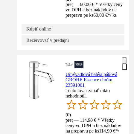
preț — 60,00 € * Všetky ceny
vr. DPH a bez nákladov na
prepravu pe ks
60,00 €
*
/
ks
Kúpiť online
Rezervovať v predajni
Umývadlová batéia páková
GROHE Essence chróm
23591001
Tento tovar zatiaľ nikto
nehodnotil.
(
0
)
preț — 114,90 € * Všetky
ceny vr. DPH a bez nákladov
na prepravu pe ks
114,90 €
*
/