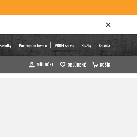
zásielky
Porovnanie tovaru
PROFI servis
Služby
Kariéra
MÔJ ÚČET
OBĽÚBENÉ
KOŠÍK