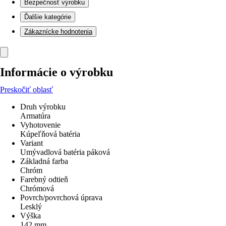
Bezpečnosť výrobku
Ďalšie kategórie
Zákaznícke hodnotenia
Informácie o výrobku
Preskočiť oblasť
Druh výrobku
Armatúra
Vyhotovenie
Kúpeľňová batéria
Variant
Umývadlová batéria páková
Základná farba
Chróm
Farebný odtieň
Chrómová
Povrch/povrchová úprava
Lesklý
Výška
142 mm