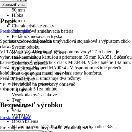
Šírka
Zobraziť viac
50 mm
Hĺbka
Popis
50 mm
Charakteristické znaky
Preskočiť oblasť
Jednopáková zmiešavacia batéria
Perlátor/zmiešavacia tryska
Sporiaca vodovodná batéria umývadlová stojanková s výpustom click-
M24x1 vonkajší závit
clack.
Systém odtoku
VLTAVA ECO - Ušetríte až 55% spotreby vody! Táto batéria je
Odtokový ventil Push-Open
vybavená keramickou kartušou s priemerom 35 mm KA351. Súčasťou
Druh montáže
batérie je kovový výpust click-clack MD0484. Výška batérie 142 mm.
Stojanková montáž
Perlátor od firmy Neoperl MA0034 - V úspornom režime pretečie
Typ pripojenia
kohútikom o polovicu menej vody bez straty komfortu.
Pružné pripojovacie hadice 3/8 "
Perlátor ECO PUSH umožňuje dva režimy:
Vhodné pre
• plný prietok 11 l za minútu
Nevhodné na prietokový ohrievač
• úsporný prietok 5 l za minútu
Pripojenie
Vysokotlakové - tlakové
Tvar
Bezpečnosť výrobku
Hranatý
Séria
VLTAVA
Preskočiť oblasť
Obsah balenia
Návod na montáž, 2 flexibilné pripojovacie hadice 3/8",
Pre zodpovednosť za bezpečnosť výrobku pozrite
Umývadlová armatúra