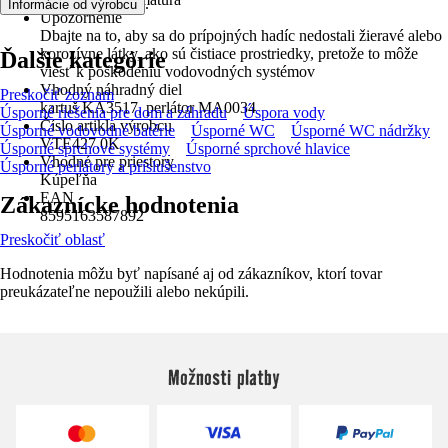
.
Informácie od výrobcu
Upozornenie
Dbajte na to, aby sa do prípojných hadíc nedostali žieravé alebo
korozívne látky, ako sú čistiace prostriedky, pretože to môže
Ďalšie kategórie
viesť k poškodeniu vodovodných systémov
Vhodný náhradný diel
Preskočiť zoznam
kartuš KA3517, perlátor MA0034
Úsporné riešenia pre dom a záhradu
Úspora vody
Číslo artikla výrobcu
Úsporné vodovodné batérie
Úsporné WC
Úsporné WC nádržky
VTE427.0K
Úsporné sprchové systémy
Úsporné sprchové hlavice
Vhodné pre priestory
Úsporné perlátory a príslušenstvo
Kúpeľňa
EAN
Zákaznícke hodnotenia
8595163587892
Preskočiť oblasť
Hodnotenia môžu byť napísané aj od zákazníkov, ktorí tovar
preukázateľne nepoužili alebo nekúpili.
Možnosti platby