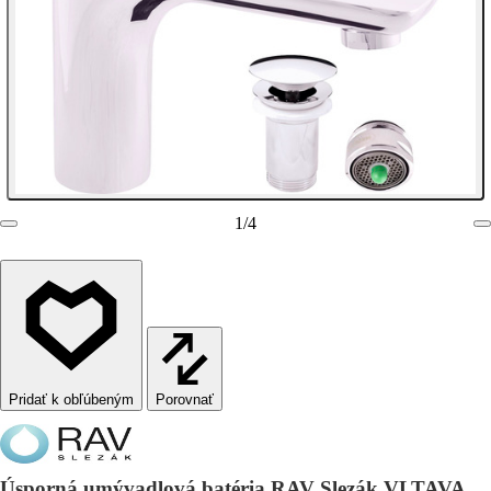
1
/
4
Porovnať
Úsporná umývadlová batéria RAV Slezák VLTAVA