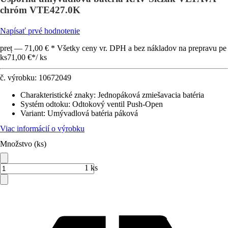
chróm VTE427.0K
Napísať prvé hodnotenie
preț — 71,00 € * Všetky ceny vr. DPH a bez nákladov na prepravu pe
ks
71,00 €
*
/
ks
č. výrobku:
10672049
Charakteristické znaky
:
Jednopáková zmiešavacia batéria
Systém odtoku
:
Odtokový ventil Push-Open
Variant
:
Umývadlová batéria páková
Viac informácií o výrobku
Množstvo (ks)
1 ks