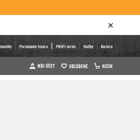
zásielky
Porovnanie tovaru
PROFI servis
Služby
Kariéra
MÔJ ÚČET
OBĽÚBENÉ
KOŠÍK