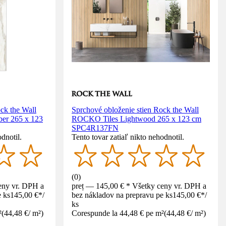
ck the Wall
Sprchové obloženie stien Rock the Wall
er 265 x 123
ROCKO Tiles Lightwood 265 x 123 cm
SPC4R137FN
dnotil.
Tento tovar zatiaľ nikto nehodnotil.
(
0
)
eny vr. DPH a
preț — 145,00 € * Všetky ceny vr. DPH a
 ks
145,00 €
*
/
bez nákladov na prepravu pe ks
145,00 €
*
/
ks
²
(
44,48 €
/
m²
)
Corespunde la 44,48 € pe m²
(
44,48 €
/
m²
)