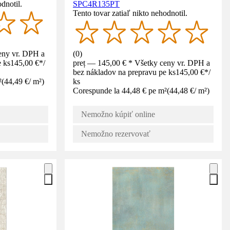
dnotil.
SPC4R135PT
Tento tovar zatiaľ nikto nehodnotil.
eny vr. DPH a
(
0
)
 ks
145,00 €
*
/
preț — 145,00 € * Všetky ceny vr. DPH a
bez nákladov na prepravu pe ks
145,00 €
*
/
²
(
44,49 €
/
m²
)
ks
Corespunde la 44,48 € pe m²
(
44,48 €
/
m²
)
Nemožno kúpiť online
Nemožno rezervovať