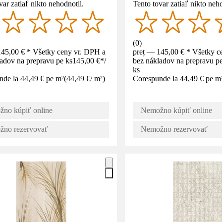
var zatiaľ nikto nehodnotil.
Tento tovar zatiaľ nikto neho
(
0
)
145,00 € * Všetky ceny vr. DPH a
preț — 145,00 € * Všetky c
adov na prepravu pe ks
145,00 €
*
/
bez nákladov na prepravu pe
ks
nde la 44,49 € pe m²
(
44,49 €
/
m²
)
Corespunde la 44,49 € pe m
no kúpiť online
Nemožno kúpiť online
no rezervovať
Nemožno rezervovať