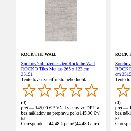
Sprchové obloženie stien Rock the Wall
Sprchové
ROCKO Tiles Mentas 265 x 123 cm
ROCKO T
35151
cm 351
Tento tovar zatiaľ nikto nehodnotil.
Tento to
(
0
)
(
0
)
preț — 145,00 € * Všetky ceny vr. DPH a
preț — 
bez nákladov na prepravu pe ks
145,00 €
*
/
bez nákl
ks
ks
Corespunde la 44,48 € pe m²
(
44,48 €
/
m²
)
Corespu