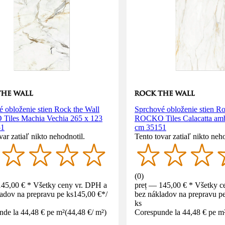
 obloženie stien Rock the Wall
Sprchové obloženie stien Ro
iles Machia Vechia 265 x 123
ROCKO Tiles Calacatta amb
51
cm 35151
var zatiaľ nikto nehodnotil.
Tento tovar zatiaľ nikto neho
(
0
)
145,00 € * Všetky ceny vr. DPH a
preț — 145,00 € * Všetky c
adov na prepravu pe ks
145,00 €
*
/
bez nákladov na prepravu pe
ks
nde la 44,48 € pe m²
(
44,48 €
/
m²
)
Corespunde la 44,48 € pe m