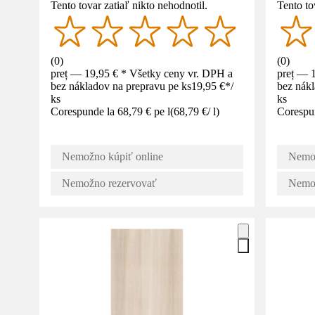
Tento tovar zatiaľ nikto nehodnotil.
Tento to
(
0
)
(
0
)
preț — 19,95 € * Všetky ceny vr. DPH a
preț — 
bez nákladov na prepravu pe ks
19,95 €
*
/
bez nákl
ks
ks
Corespunde la 68,79 € pe l
(
68,79 €
/
l
)
Corespu
Nemožno kúpiť online
Nemož
Nemožno rezervovať
Nemož