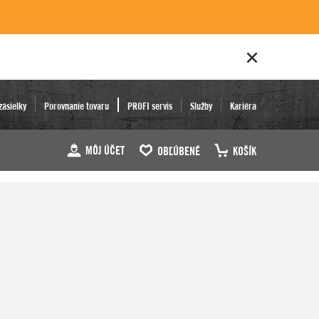
zásielky
Porovnanie tovaru
PROFI servis
Služby
Kariéra
MÔJ ÚČET
OBĽÚBENÉ
KOŠÍK