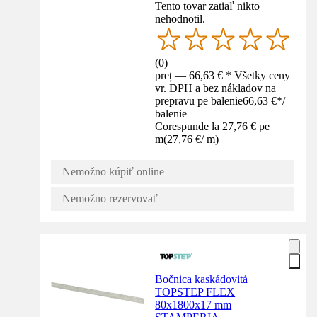
Tento tovar zatiaľ nikto
nehodnotil.
(
0
)
preț — 66,63 € * Všetky ceny
vr. DPH a bez nákladov na
prepravu pe balenie
66,63 €
*
/
balenie
Corespunde la 27,76 € pe
m
(
27,76 €
/
m
)
Nemožno kúpiť online
Nemožno rezervovať
Bočnica kaskádovitá
TOPSTEP FLEX
80x1800x17 mm