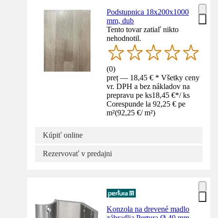
Podstupnica 18x200x1000
mm, dub
Tento tovar zatiaľ nikto
nehodnotil.
(
0
)
preț — 18,45 € * Všetky ceny
vr. DPH a bez nákladov na
prepravu pe ks
18,45 €
*
/
ks
Corespunde la 92,25 € pe
m²
(
92,25 €
/
m²
)
Kúpiť online
Rezervovať v predajni
Konzola na drevené madlo
zábradlia Pertura Ø 40 mm,