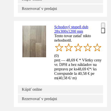
Rezervovať v predajni
Schodový stupeň dub
28x300x1200 mm
Tento tovar zatiaľ nikto
nehodnotil.
(
0
)
preț — 48,69 € * Všetky ceny
vr. DPH a bez nákladov na
prepravu pe ks
48,69 €
*
/
ks
Corespunde la 40,58 € pe
m
(
40,58 €
/
m
)
Kúpiť online
Rezervovať v predajni