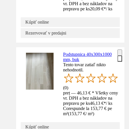
vr. DPH a bez nákladov na
prepravu pe ks
20,09 €
*
/
ks
Kúpiť online
Rezervovať v predajni
Podstupnica 40x300x1000
mm, buk
Tento tovar zatiaľ nikto
nehodnotil.
(
0
)
preț — 46,13 € * Všetky ceny
vr. DPH a bez nákladov na
prepravu pe ks
46,13 €
*
/
ks
Corespunde la 153,77 € pe
m²
(
153,77 €
/
m²
)
Kúpiť online