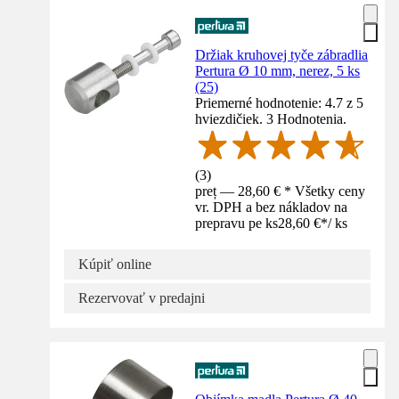
Držiak kruhovej tyče zábradlia
Pertura Ø 10 mm, nerez, 5 ks
(25)
Priemerné hodnotenie: 4.7 z 5
hviezdičiek. 3 Hodnotenia.
(
3
)
preț — 28,60 € * Všetky ceny
vr. DPH a bez nákladov na
prepravu pe ks
28,60 €
*
/
ks
Kúpiť online
Rezervovať v predajni