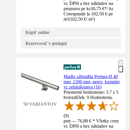
vr. DPH a bez nákladov na
prepravu pe ks
30,75 €
*
/
ks
Corespunde la 102,50 € pe
m²
(
102,50 €
/
m²
)
Kúpiť online
Rezervovať v predajni
Madlo zábradlia Pertura Ø 40
mm, 1200 mm, nerez, komplet
vr. príslušenstva (16)
Priemerné hodnotenie: 3.7 z 5
hviezdičiek. 9 Hodnotenia.
50 VARIANTOV
(
9
)
preț — 76,88 € * Všetky ceny
vr. DPH a bez nákladov na