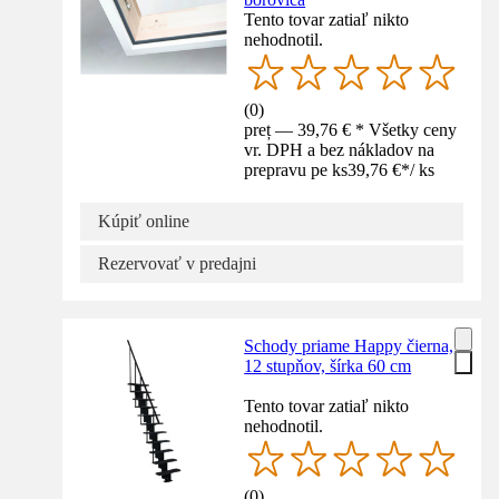
Tento tovar zatiaľ nikto
nehodnotil.
(
0
)
preț — 39,76 € * Všetky ceny
vr. DPH a bez nákladov na
prepravu pe ks
39,76 €
*
/
ks
Kúpiť online
Rezervovať v predajni
Schody priame Happy čierna,
12 stupňov, šírka 60 cm
Tento tovar zatiaľ nikto
nehodnotil.
(
0
)