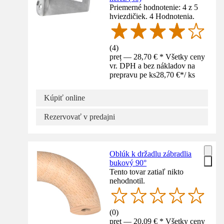
Priemerné hodnotenie: 4 z 5
hviezdičiek. 4 Hodnotenia.
(
4
)
preț — 28,70 € * Všetky ceny
vr. DPH a bez nákladov na
prepravu pe ks
28,70 €
*
/
ks
Kúpiť online
Rezervovať v predajni
Oblúk k držadlu zábradlia
bukový 90°
Tento tovar zatiaľ nikto
nehodnotil.
(
0
)
preț — 20,09 € * Všetky ceny