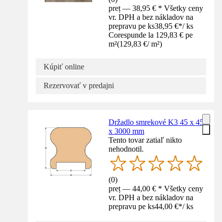
preț — 38,95 € * Všetky ceny
vr. DPH a bez nákladov na
prepravu pe ks
38,95 €
*
/
ks
Corespunde la 129,83 € pe
m²
(
129,83 €
/
m²
)
Kúpiť online
Rezervovať v predajni
Držadlo smrekové K3 45 x 45
x 3000 mm
Tento tovar zatiaľ nikto
nehodnotil.
(
0
)
preț — 44,00 € * Všetky ceny
vr. DPH a bez nákladov na
prepravu pe ks
44,00 €
*
/
ks