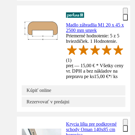
Madlo zábradlia M1 20 x 45 x
2500 mm smrek
Priemerné hodnotenie: 5 z 5
hviezdičiek. 1 Hodnotenie.
(
1
)
preț — 15,00 € * Všetky ceny
vr. DPH a bez nákladov na
prepravu pe ks
15,00 €
*
/
ks
Kúpiť online
Rezervovať v predajni
Krycia lišta pre podkrovné
schody Oman 140x85 cm
borovica