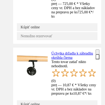
preț — 725,00 € * Všetky
ceny vr. DPH a bez nákladov
na prepravu pe ks
725,00 €
*
/
ks
Kúpiť online
Nemožno rezervovať
Úchytka držadla k zábradliu
okrúhla čierna
Tento tovar zatiaľ nikto
nehodnotil.
(
0
)
preț — 10,87 € * Všetky ceny
vr. DPH a bez nákladov na
prepravu pe ks
10,87 €
*
/
ks
Kúpiť online