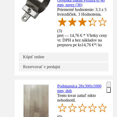
Objímka madla Pertura Ø 40
mm, nerez (36)
Priemerné hodnotenie: 3.3 z 5
hviezdičiek. 3 Hodnotenia.
(
3
)
preț — 14,76 € * Všetky ceny
vr. DPH a bez nákladov na
prepravu pe ks
14,76 €
*
/
ks
Kúpiť online
Rezervovať v predajni
Podstupnica 28x300x1000
mm, dub
Tento tovar zatiaľ nikto
nehodnotil.
(
0
)