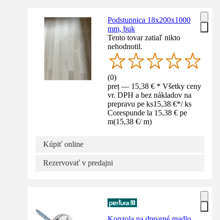
Podstupnica 18x200x1000
mm, buk
Tento tovar zatiaľ nikto
nehodnotil.
(
0
)
preț — 15,38 € * Všetky ceny
vr. DPH a bez nákladov na
prepravu pe ks
15,38 €
*
/
ks
Corespunde la 15,38 € pe
m
(
15,38 €
/
m
)
Kúpiť online
Rezervovať v predajni
Konzola na drevené madlo