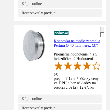
Kúpiť online
Rezervovať v predajni
Koncovka na madlo zábradlia
Pertura Ø 40 mm, nerez (37)
Priemerné hodnotenie: 4 z 5
hviezdičiek. 4 Hodnotenia.
(
4
)
preț — 7,12 € * Všetky ceny
vr. DPH a bez nákladov na
prepravu pe ks
7,12 €
*
/
ks
Kúpiť online
Rezervovať v predajni