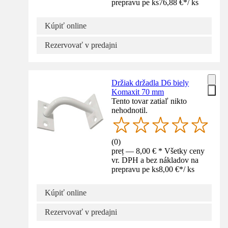
prepravu pe ks
76,88 €
*
/
ks
Kúpiť online
Rezervovať v predajni
Držiak držadla D6 biely
Komaxit 70 mm
Tento tovar zatiaľ nikto
nehodnotil.
(
0
)
preț — 8,00 € * Všetky ceny
vr. DPH a bez nákladov na
prepravu pe ks
8,00 €
*
/
ks
Kúpiť online
Rezervovať v predajni