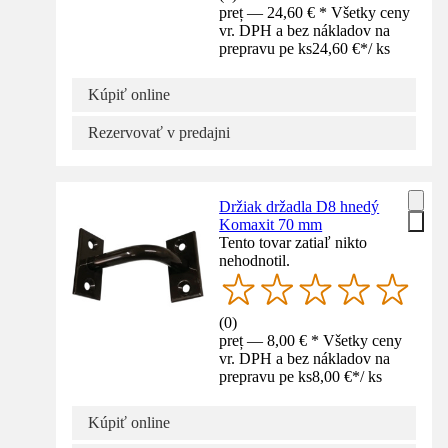
preț — 24,60 € * Všetky ceny
vr. DPH a bez nákladov na
prepravu pe ks
24,60 €
*
/
ks
Kúpiť online
Rezervovať v predajni
Držiak držadla D8 hnedý
Komaxit 70 mm
Tento tovar zatiaľ nikto
nehodnotil.
(
0
)
preț — 8,00 € * Všetky ceny
vr. DPH a bez nákladov na
prepravu pe ks
8,00 €
*
/
ks
Kúpiť online