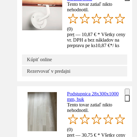
Tento tovar zatiaľ nikto
nehodnotil.
(
0
)
preț — 10,87 € * Všetky ceny
vr. DPH a bez nákladov na
prepravu pe ks
10,87 €
*
/
ks
Kúpiť online
Rezervovať v predajni
Podstupnica 28x300x1000
mm, buk
Tento tovar zatiaľ nikto
nehodnotil.
(
0
)
preț — 30,75 € * Všetky ceny