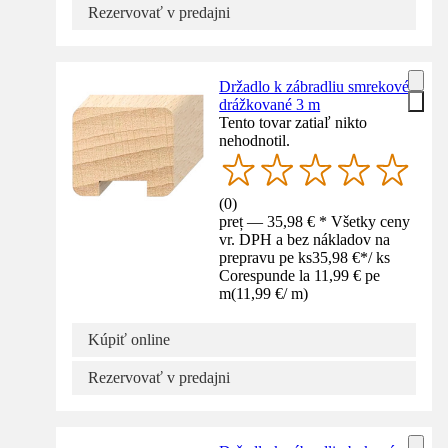
Rezervovať v predajni
Držadlo k zábradliu smrekové
drážkované 3 m
Tento tovar zatiaľ nikto
nehodnotil.
(
0
)
preț — 35,98 € * Všetky ceny
vr. DPH a bez nákladov na
prepravu pe ks
35,98 €
*
/
ks
Corespunde la 11,99 € pe
m
(
11,99 €
/
m
)
Kúpiť online
Rezervovať v predajni