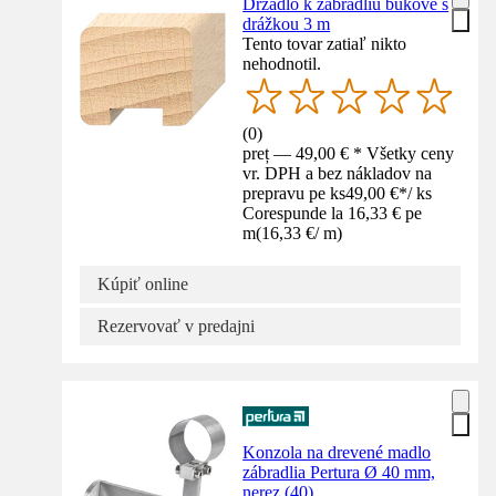
Držadlo k zábradliu bukové s
drážkou 3 m
Tento tovar zatiaľ nikto
nehodnotil.
(
0
)
preț — 49,00 € * Všetky ceny
vr. DPH a bez nákladov na
prepravu pe ks
49,00 €
*
/
ks
Corespunde la 16,33 € pe
m
(
16,33 €
/
m
)
Kúpiť online
Rezervovať v predajni
Konzola na drevené madlo
zábradlia Pertura Ø 40 mm,
nerez (40)