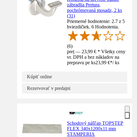
zábradlia Pertura,
pochrómovaná mosadz, 2 ks
(31)
Priemerné hodnotenie: 2.7 z 5
hviezdičiek. 6 Hodnotenia.
(
6
)
preț — 23,99 € * Všetky ceny
vr. DPH a bez nákladov na
prepravu pe ks
23,99 €
*
/
ks
Kúpiť online
Rezervovať v predajni
Schodový nášľap TOPSTEP
FLEX 340x1200x11 mm
STAMPERIA