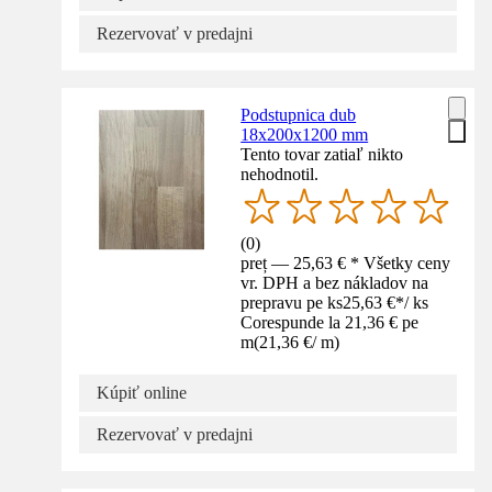
Rezervovať v predajni
Podstupnica dub
18x200x1200 mm
Tento tovar zatiaľ nikto
nehodnotil.
(
0
)
preț — 25,63 € * Všetky ceny
vr. DPH a bez nákladov na
prepravu pe ks
25,63 €
*
/
ks
Corespunde la 21,36 € pe
m
(
21,36 €
/
m
)
Kúpiť online
Rezervovať v predajni