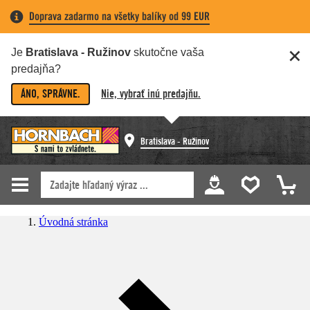
Doprava zadarmo na všetky balíky od 99 EUR
Je
Bratislava - Ružinov
skutočne vaša
predajňa?
ÁNO, SPRÁVNE.
Nie, vybrať inú predajňu.
Bratislava - Ružinov
Úvodná stránka