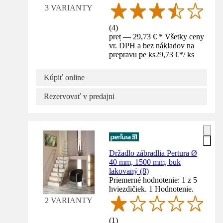
3 VARIANTY
(
4
)
preț — 29,73 € * Všetky ceny
vr. DPH a bez nákladov na
prepravu pe ks
29,73 €
*
/
ks
Kúpiť online
Rezervovať v predajni
Držadlo zábradlia Pertura Ø
40 mm, 1500 mm, buk
lakovaný (8)
Priemerné hodnotenie: 1 z 5
hviezdičiek. 1 Hodnotenie.
2 VARIANTY
(
1
)