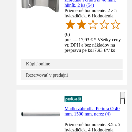
hliník, 2 ks (54)
Priemerné hodnotenie: 2 z 5
hviezdičiek. 6 Hodnotenia.
(
6
)
preț — 17,93 € * Všetky ceny
vr. DPH a bez nákladov na
prepravu pe ks
17,93 €
*
/
ks
Kúpiť online
Rezervovať v predajni
Madlo zábradlia Pertura Ø 40
mm, 1500 mm, nerez (4)
Priemerné hodnotenie: 3.5 z 5
hviezdičiek. 4 Hodnotenia.