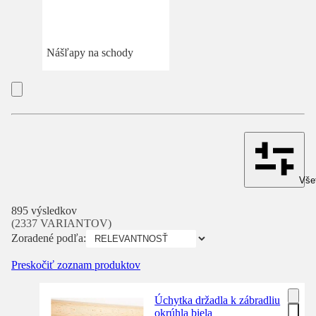
Nášľapy na schody
Všet
895 výsledkov
(2337 VARIANTOV)
Zoradené podľa:
Preskočiť zoznam produktov
Úchytka držadla k zábradliu
okrúhla biela