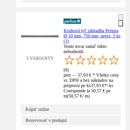
Kruhová tyč zábradlia Pertura
Ø 10 mm, 750 mm, nerez, 5 ks
(3)
Tento tovar zatiaľ nikto
nehodnotil.
3 VARIANTY
(
0
)
preț — 37,93 € * Všetky ceny
vr. DPH a bez nákladov na
prepravu pe ks
37,93 €
*
/
ks
Corespunde la 50,57 € pe
m
(
50,57 €
/
m
)
Kúpiť online
Rezervovať v predajni