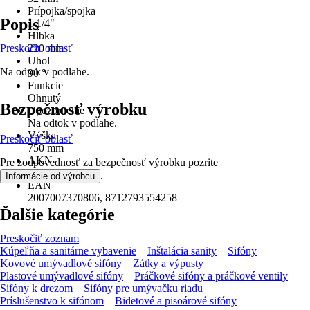
Prípojka/spojka
Popis
1 1/4"
Hĺbka
Preskočiť oblasť
220 mm
Uhol
Na odtok v podlahe.
90 °
Funkcie
Ohnutý
Bezpečnosť výrobku
Upozornenie
Na odtok v podlahe.
Výška
Preskočiť oblasť
750 mm
AKN
Pre zodpovednosť za bezpečnosť výrobku pozrite
1HJE
.
Informácie od výrobcu
EAN
2007007370806, 8712793554258
Ďalšie kategórie
Preskočiť zoznam
Kúpeľňa a sanitárne vybavenie
Inštalácia sanity
Sifóny
Kovové umývadlové sifóny
Zátky a výpusty
Plastové umývadlové sifóny
Práčkové sifóny a práčkové ventily
Sifóny k drezom
Sifóny pre umývačku riadu
Príslušenstvo k sifónom
Bidetové a pisoárové sifóny