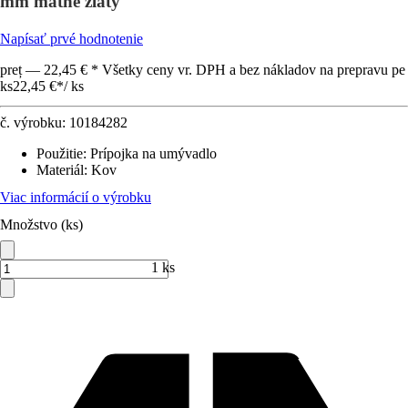
mm matne zlatý
Napísať prvé hodnotenie
preț — 22,45 € * Všetky ceny vr. DPH a bez nákladov na prepravu pe
ks
22,45 €
*
/
ks
č. výrobku:
10184282
Použitie
:
Prípojka na umývadlo
Materiál
:
Kov
Viac informácií o výrobku
Množstvo (ks)
1 ks