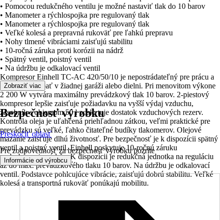
• Pomocou redukčného ventilu je možné nastaviť tlak do 10 barov
• Manometer a rýchlospojka pre regulovaný tlak
• Manometer a rýchlospojka pre regulovaný tlak
• Veľké kolesá a prepravná rukoväť pre ľahkú prepravu
• Nohy tlmené vibráciami zaisťujú stabilitu
• 10-ročná záruka proti korózii na nádrž
• Spätný ventil, poistný ventil
• Na údržbu je odkalovací ventil
Kompresor Einhell TC-AC 420/50/10 je nepostrádateľný pre prácu a
nemal by chýbať v žiadnej garáži alebo dielni. Pri menovitom výkone
Zobraziť viac
2 200 W vytvára maximálny prevádzkový tlak 10 barov. 2-piestový
kompresor lepšie zaisťuje požiadavku na vyšší výdaj vzduchu,
Bezpečnosť výrobku
zásobník s objemom 50 l poskytuje dostatok vzduchových rezerv.
Kontrola oleja je uľahčená priehľadnou zátkou, veľmi praktické pre
prevádzku sú veľké, ľahko čitateľné budíky tlakomerov. Olejové
Preskočiť oblasť
mazanie zaisťuje dlhú životnosť. Pre bezpečnosť je k dispozícii spätný
ventil a poistný ventil. Einhell poskytuje 10-ročnú záruku
Pre zodpovednosť za bezpečnosť výrobku pozrite
prehrdzavenia nádrže. K dispozícii je redukčná jednotka na reguláciu
.
Informácie od výrobcu
až do max. prevádzkového tlaku 10 barov. Na údržbu je odkalovací
ventil. Podstavce pohlcujúce vibrácie, zaisťujú dobrú stabilitu. Veľké
kolesá a transportná rukoväť ponúkajú mobilitu.