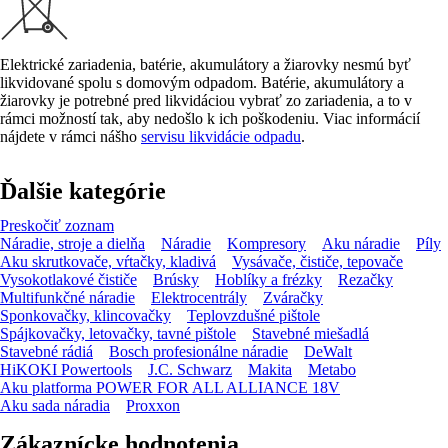
Elektrické zariadenia, batérie, akumulátory a žiarovky nesmú byť
likvidované spolu s domovým odpadom. Batérie, akumulátory a
žiarovky je potrebné pred likvidáciou vybrať zo zariadenia, a to v
rámci možností tak, aby nedošlo k ich poškodeniu. Viac informácií
nájdete v rámci nášho
servisu likvidácie odpadu
.
Ďalšie kategórie
Preskočiť zoznam
Náradie, stroje a dielňa
Náradie
Kompresory
Aku náradie
Píly
Aku skrutkovače, vŕtačky, kladivá
Vysávače, čističe, tepovače
Vysokotlakové čističe
Brúsky
Hoblíky a frézky
Rezačky
Multifunkčné náradie
Elektrocentrály
Zváračky
Sponkovačky, klincovačky
Teplovzdušné pištole
Spájkovačky, letovačky, tavné pištole
Stavebné miešadlá
Stavebné rádiá
Bosch profesionálne náradie
DeWalt
HiKOKI Powertools
J.C. Schwarz
Makita
Metabo
Aku platforma POWER FOR ALL ALLIANCE 18V
Aku sada náradia
Proxxon
Zákaznícke hodnotenia