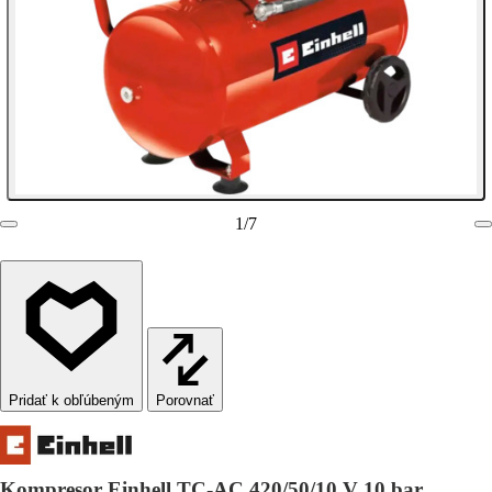
1
/
7
Porovnať
Kompresor Einhell TC-AC 420/50/10 V 10 bar