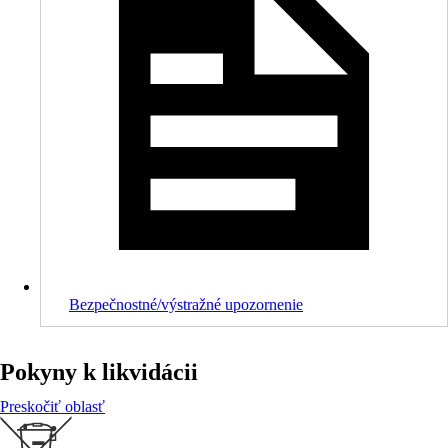
Bezpečnostné/výstražné upozornenie
Pokyny k likvidácii
Preskočiť oblasť