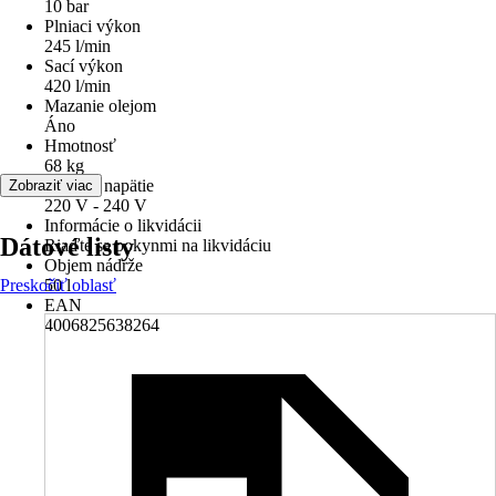
10 bar
Plniaci výkon
245 l/min
Sací výkon
420 l/min
Mazanie olejom
Áno
Hmotnosť
68 kg
Sieťové napätie
Zobraziť viac
220 V - 240 V
Informácie o likvidácii
Dátové listy
Riaďte sa pokynmi na likvidáciu
Objem nádrže
Preskočiť oblasť
50 l
EAN
4006825638264