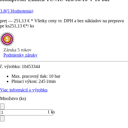
3.8
(5 Hodnotenia)
preț — 251,13 € * Všetky ceny vr. DPH a bez nákladov na prepravu
pe ks
251,13 €
*
/
ks
Záruka 5 rokov
Podmienky záruky
č. výrobku:
10453344
Max. pracovný tlak
:
10 bar
Plniaci výkon
:
245 l/min
Viac informácií o výrobku
Množstvo (ks)
1 ks