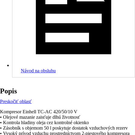
Návod na obsluhu
Popis
Preskočiť oblasť
Kompresor Einhell TC-AC 420/50/10 V
• Olejové mazanie zaisťuje dlhú životnosť
• Kontrola hladiny oleja cez kontrolné okienko
• Zásobník s objemom 50 l poskytuje dostatok vzduchových rezerv
• Vysoký prívod vzduchu prostredníctvom 2-piestového kompresora