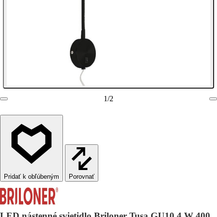
1
/
2
Porovnať
LED nástenné svietidlo Briloner Tusa GU10 4 W 400