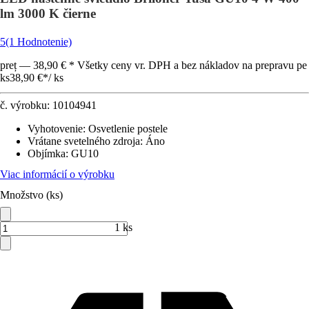
lm 3000 K čierne
5
(1 Hodnotenie)
preț — 38,90 € * Všetky ceny vr. DPH a bez nákladov na prepravu pe
ks
38,90 €
*
/
ks
č. výrobku:
10104941
Vyhotovenie
:
Osvetlenie postele
Vrátane svetelného zdroja
:
Áno
Objímka
:
GU10
Viac informácií o výrobku
Množstvo (ks)
1 ks