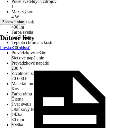
Počet svetelných zdrojov
1
Max. výkon
4 W
Svetelný tok
Zobraziť viac
400 lm
Farba svetla
Dátové listy
Teplá biela
Teplota chromatickosti
Preskočiť oblasť
3 000 K
Prevádzkový režim
Sieťové napájanie
Prevádzkové napätie
230 V
Životnosť zdroja
20 000 h
Materiál rámu
Kov
Farba rámu
Čierna
Tvar svetla
Oblúkový tvar
Dĺžka
80 mm
Výška