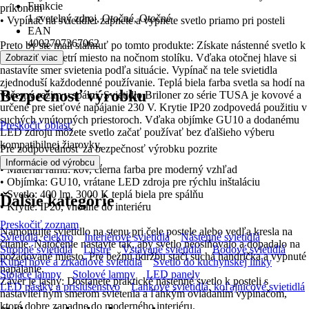
Funkcie
príkonom
1 svetelný zdroj, Otočné, Otočné
• Vypínač na svietidle: zapnete a vypnete svetlo priamo pri posteli
EAN
4002707367062
Preto by ste mali siahnuť po tomto produkte: Získate nástenné svetlo k
posteli, ktoré šetrí miesto na nočnom stolíku. Vďaka otočnej hlave si
Zobraziť viac
nastavíte smer svietenia podľa situácie. Vypínač na tele svietidla
zjednoduší každodenné používanie. Teplá biela farba svetla sa hodí na
Bezpečnosť výrobku
večerný režim v spálni. Svietidlo Briloner zo série TUSA je kovové a
určené pre sieťové napájanie 230 V. Krytie IP20 zodpovedá použitiu v
suchých vnútorných priestoroch. Vďaka objímke GU10 a dodanému
Preskočiť oblasť
LED zdroju môžete svetlo začať používať bez ďalšieho výberu
kompatibilnej žiarovky.
Pre zodpovednosť za bezpečnosť výrobku pozrite
.
Informácie od výrobcu
• Materiál rámu: kov, čierna farba pre moderný vzhľad
• Objímka: GU10, vrátane LED zdroja pre rýchlu inštaláciu
• Svetlo: 400 lm, 3000 K teplá biela pre spálňu
Ďalšie kategórie
• Krytie: IP20, vhodné do interiéru
Preskočiť zoznam
Namontujte svietidlo na stenu pri čele postele alebo vedľa kresla na
Svietidlá, elektro
Interiérové svietidlá
Nástenné svietidlá
čítanie. Natočenie nastavte tak, aby svetlo neoslňovalo a dopadalo na
Stropné svietidlá
Lustre
Vstavané svietidlá
Bodové svietidlá
požadované miesto. Pre bežnú údržbu stačí suchá handrička a vypnuté
Kúpeľňové a zrkadlové svietidlá
Svetlo do kuchynskej linky
napájanie.
Stojace lampy
Stolové lampy
LED panely
Záver je jasný: Dostanete praktické nástenné svetlo k posteli s
LED pásiky a príslušenstvo
Lankové svietidlá, koľajnicové svietidlá
nastaviteľným smerom svietenia a ľahkým ovládaním vypínačom,
ktoré dobre zapadne do moderného interiéru.