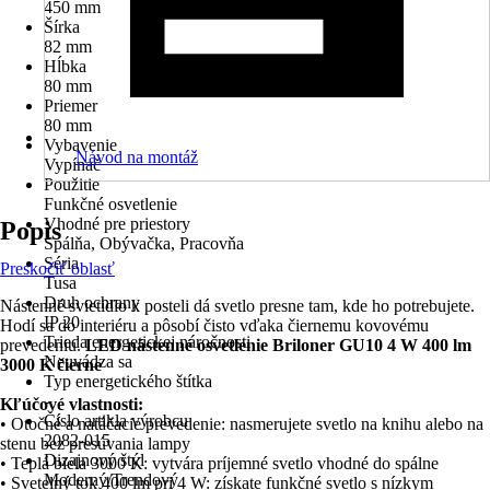
450 mm
Šírka
82 mm
Hĺbka
80 mm
Priemer
80 mm
Vybavenie
Návod na montáž
Vypínač
Použitie
Funkčné osvetlenie
Vhodné pre priestory
Popis
Spálňa, Obývačka, Pracovňa
Séria
Preskočiť oblasť
Tusa
Druh ochrany
Nástenné svietidlo k posteli dá svetlo presne tam, kde ho potrebujete.
IP 20
Hodí sa do interiéru a pôsobí čisto vďaka čiernemu kovovému
Trieda energetickej náročnosti
prevedeniu.
LED nástenné osvetlenie Briloner GU10 4 W 400 lm
Neuvádza sa
3000 K čierne
Typ energetického štítka
-
Kľúčové vlastnosti:
Číslo artikla výrobcu
• Otočné a natáčacie prevedenie: nasmerujete svetlo na knihu alebo na
2082-015
stenu bez presúvania lampy
Dizajnový štýl
• Teplá biela 3000 K: vytvára príjemné svetlo vhodné do spálne
Moderný/Trendový
• Svetelný tok 400 lm pri 4 W: získate funkčné svetlo s nízkym