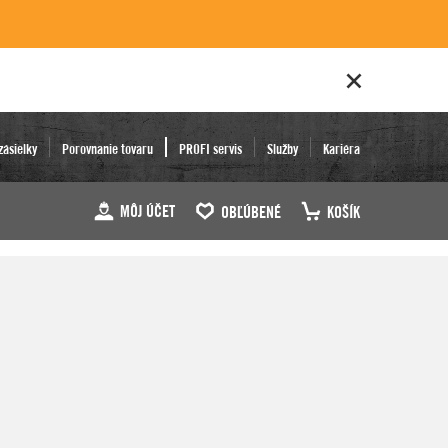
zásielky
Porovnanie tovaru
PROFI servis
Služby
Kariéra
MÔJ ÚČET
OBĽÚBENÉ
KOŠÍK