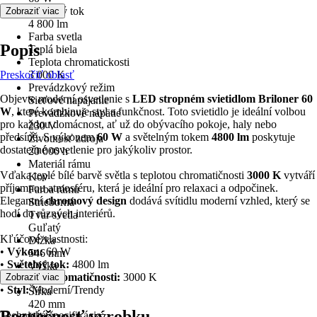
Svetelný tok
Zobraziť viac
4 800 lm
Farba svetla
Popis
Teplá biela
Teplota chromatickosti
Preskočiť oblasť
3 000 K
Prevádzkový režim
Objevte moderní osvetlenie s
LED stropném svietidlom Briloner 60
Sieťové napájanie
W
, které kombinuje styl a funkčnost. Toto svietidlo je ideální volbou
Prevádzkové napätie
pro každou domácnost, ať už do obývacího pokoje, haly nebo
230 V
předsíně. S výkonem
60 W
a světelným tokem
4800 lm
poskytuje
Životnosť zdroja
dostatečné osvetlenie pro jakýkoliv prostor.
20 000 h
Materiál rámu
Vďaka teplé bílé barvě světla s teplotou chromatičnosti
3000 K
vytváří
Kov
příjemnou atmosféru, která je ideální pro relaxaci a odpočinek.
Farba rámu
Elegantní
chromový design
dodává svítidlu moderní vzhled, který se
Strieborná
hodí do různých interiérů.
Tvar svetla
Guľatý
Kľúčové vlastnosti:
Dĺžka
•
Výkon:
60 W
546 mm
•
Světelný tok:
4800 lm
Výška
•
Teplota chromatičnosti:
3000 K
Zobraziť viac
95 mm
•
Styl:
Moderní/Trendy
Šírka
420 mm
Bezpečnosť výrobku
Technická špecifikácia:
Hĺbka