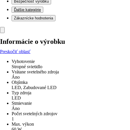
Bezpečnosť výrobku
Ďalšie kategórie
Zákaznícke hodnotenia
Informácie o výrobku
Preskočiť oblasť
Vyhotovenie
Stropné svietidlo
Vrátane svetelného zdroja
Áno
Objímka
LED, Zabudované LED
Typ zdroja
LED
Stmievanie
Áno
Počet svetelných zdrojov
1
Max. výkon
60 W