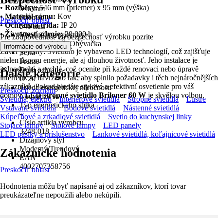
•
Rozměry:
546 mm (priemer) x 95 mm (výška)
546 mm
•
Materiál rámu:
Kov
Priemer
Preskočiť oblasť
•
Ochranná třída:
IP 20
546 mm
•
Životnosť zdroje:
20 000 h
Vhodné pre priestory
Pre zodpovednosť za bezpečnosť výrobku pozrite
Hala / predsieň, Obývačka
.
Informácie od výrobcu
Záver je jasný: Svietidlo je vybaveno LED technologií, což zajišťuje
Séria
nielen úsporu energie, ale aj dlouhou životnosť. Jeho instalace je
Frame
jednoduchá a rychlá, což oceníte při každé renovaci nebo úpravě
Druh ochrany
Ďalšie kategórie
interiéru. Je navrženo tak, aby splnilo požadavky i těch nejnáročnějších
IP 20
zákazníků. Pokud hledáte stylové a efektivní osvetlenie pro váš
Trieda energetickej náročnosti
Preskočiť zoznam
domov,
LED stropné svietidlo Briloner 60 W
je skvělou volbou.
Neuvádza sa
Svietidlá, elektro
Interiérové svietidlá
Stropné svietidlá
Lustre
Typ energetického štítka
Vstavané svietidlá
Bodové svietidlá
Nástenné svietidlá
-
Kúpeľňové a zrkadlové svietidlá
Svetlo do kuchynskej linky
Číslo artikla výrobcu
Stojace lampy
Stolové lampy
LED panely
3248-018
LED pásiky a príslušenstvo
Lankové svietidlá, koľajnicové svietidlá
Dizajnový štýl
Moderný/Trendový
Zákaznícke hodnotenia
EAN
4002707358756
Preskočiť oblasť
Hodnotenia môžu byť napísané aj od zákazníkov, ktorí tovar
preukázateľne nepoužili alebo nekúpili.