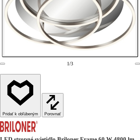
1
/
3
Porovnať
LED stropné svietidlo Briloner Frame 60 W 4800 lm