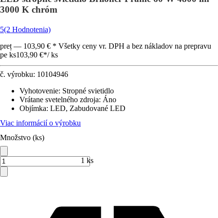
3000 K chróm
5
(2 Hodnotenia)
preț — 103,90 € * Všetky ceny vr. DPH a bez nákladov na prepravu
pe ks
103,90 €
*
/
ks
č. výrobku:
10104946
Vyhotovenie
:
Stropné svietidlo
Vrátane svetelného zdroja
:
Áno
Objímka
:
LED, Zabudované LED
Viac informácií o výrobku
Množstvo (ks)
1 ks