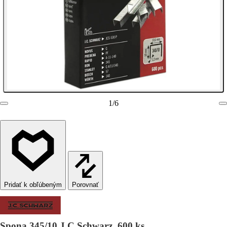
1
/
6
Porovnať
Spona 345/10 J.C.Schwarz, 600 ks