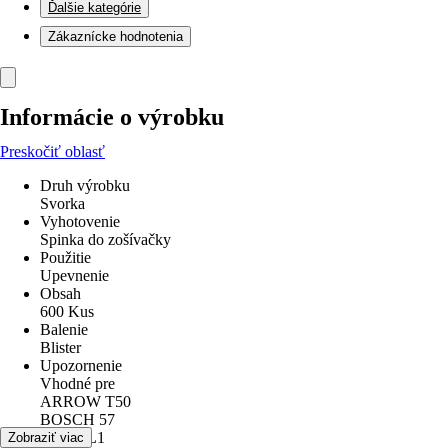
Ďalšie kategórie
Zákaznícke hodnotenia
Informácie o výrobku
Preskočiť oblasť
Druh výrobku
Svorka
Vyhotovenie
Spinka do zošívačky
Použitie
Upevnenie
Obsah
600 Kus
Balenie
Blister
Upozornenie
Vhodné pre
ARROW T50
BOSCH 57
LUX FL1
Zobraziť viac