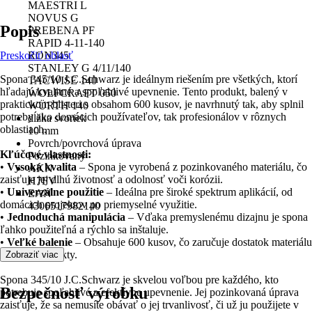
MAESTRI L
NOVUS G
Popis
PREBENA PF
RAPID 4-11-140
Preskočiť oblasť
RON345
STANLEY G 4/11/140
Spona 345/10 J.C.Schwarz je ideálnym riešením pre všetkých, ktorí
TACWISE 140
hľadajú kvalitné a spoľahlivé upevnenie. Tento produkt, balený v
WOLFCRAFT 050
praktickom blisteri s obsahom 600 kusov, je navrhnutý tak, aby splnil
WÜRTH 140
potreby ako domácich používateľov, tak profesionálov v rôznych
dĺžka svoriek
oblastiach.
10 mm
Povrch/povrchová úprava
Kľúčové vlastnosti:
Pozinkovaný
•
Vysoká kvalita
– Spona je vyrobená z pozinkovaného materiálu, čo
AKN
zaisťuje jej dlhú životnosť a odolnosť voči korózii.
H7FV
•
Univerzálne použitie
– Ideálna pre široké spektrum aplikácií, od
EAN
domácich projektov po priemyselné využitie.
4306517982140
•
Jednoduchá manipulácia
– Vďaka premyslenému dizajnu je spona
ľahko použiteľná a rýchlo sa inštaluje.
•
Veľké balenie
– Obsahuje 600 kusov, čo zaručuje dostatok materiálu
pre vaše projekty.
Zobraziť viac
Spona 345/10 J.C.Schwarz je skvelou voľbou pre každého, kto
Bezpečnosť výrobku
potrebuje spoľahlivé a efektívne upevnenie. Jej pozinkovaná úprava
zaisťuje, že sa nemusíte obávať o jej trvanlivosť, či už ju použijete v