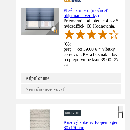
Plisé na mieru (možnosť
objednania vzorky)
Priemerné hodnotenie: 4.3 z 5
hviezdičiek. 68 Hodnotenia.
(
68
)
preț — od 39,00 € * Všetky
ceny vr. DPH a bez nákladov
na prepravu pe ks
od
39,00 €
*
/
ks
Kúpiť online
Nemožno rezervovať
Kusový koberec Kopenhagen
80x150 cm