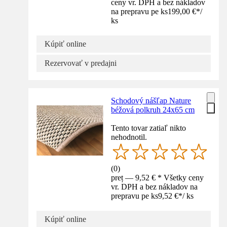
ceny vr. DPH a bez nákladov
na prepravu pe ks
199,00 €
*
/
ks
Kúpiť online
Rezervovať v predajni
Schodový nášľap Nature
béžová polkruh 24x65 cm
Tento tovar zatiaľ nikto
nehodnotil.
(
0
)
preț — 9,52 € * Všetky ceny
vr. DPH a bez nákladov na
prepravu pe ks
9,52 €
*
/
ks
Kúpiť online