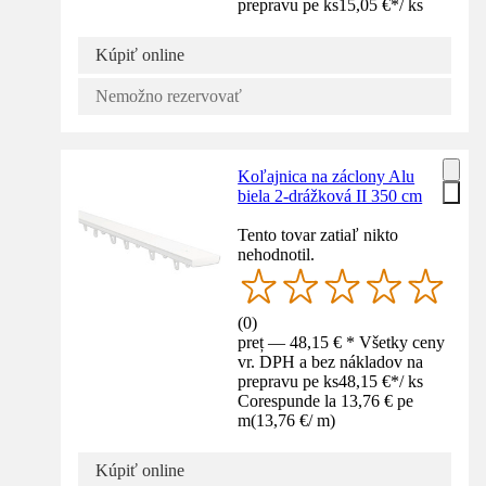
prepravu pe ks
15,05 €
*
/
ks
Kúpiť online
Nemožno rezervovať
Koľajnica na záclony Alu
biela 2-drážková II 350 cm
Tento tovar zatiaľ nikto
nehodnotil.
(
0
)
preț — 48,15 € * Všetky ceny
vr. DPH a bez nákladov na
prepravu pe ks
48,15 €
*
/
ks
Corespunde la 13,76 € pe
m
(
13,76 €
/
m
)
Kúpiť online