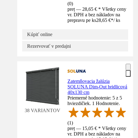
(
0
)
preț — 28,65 € * Všetky ceny
vr. DPH a bez nákladov na
prepravu pe ks
28,65 €
*
/
ks
Kúpiť online
Rezervovať v predajni
Zatemňovacia žalúzia
SOLUNA Dim-Out bridlicová
40x130 cm
Priemerné hodnotenie: 5 z 5
hviezdičiek. 1 Hodnotenie.
38 VARIANTOV
(
1
)
preț — 15,05 € * Všetky ceny
vr. DPH a bez nákladov na