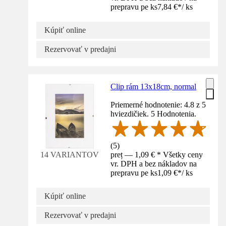
prepravu pe ks
7,84 €
*
/
ks
Kúpiť online
Rezervovať v predajni
Clip rám 13x18cm, normal
Priemerné hodnotenie: 4.8 z 5
hviezdičiek. 5 Hodnotenia.
(
5
)
preț — 1,09 € * Všetky ceny
14 VARIANTOV
vr. DPH a bez nákladov na
prepravu pe ks
1,09 €
*
/
ks
Kúpiť online
Rezervovať v predajni