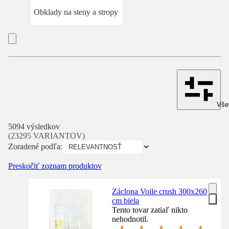
Obklady na steny a stropy
Všet
5094 výsledkov
(23295 VARIANTOV)
Zoradené podľa:
Preskočiť zoznam produktov
Záclona Voile crush 300x260
cm biela
Tento tovar zatiaľ nikto
nehodnotil.