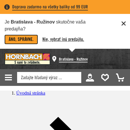
Doprava zadarmo na všetky balíky od 99 EUR
Je
Bratislava - Ružinov
skutočne vaša
predajňa?
ÁNO, SPRÁVNE.
Nie, vybrať inú predajňu.
Bratislava - Ružinov
Úvodná stránka