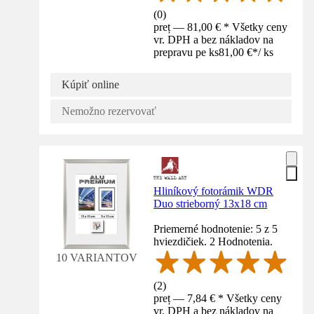
(
0
)
preț — 81,00 € * Všetky ceny
vr. DPH a bez nákladov na
prepravu pe ks
81,00 €
*
/
ks
Kúpiť online
Nemožno rezervovať
Hliníkový fotorámik WDR
Duo strieborný 13x18 cm
Priemerné hodnotenie: 5 z 5
hviezdičiek. 2 Hodnotenia.
10 VARIANTOV
(
2
)
preț — 7,84 € * Všetky ceny
vr. DPH a bez nákladov na