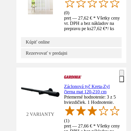
(
0
)
preț — 27,62 € * Všetky ceny
vr. DPH a bez nákladov na
prepravu pe ks
27,62 €
*
/
ks
Kúpiť online
Rezervovať v predajni
Záclonová tyč Kreta-Zyl
čierna mat 120-210 cm
Priemerné hodnotenie: 3 z 5
hviezdičiek. 1 Hodnotenie.
2 VARIANTY
(
1
)
preț — 27,66 € * Všetky ceny