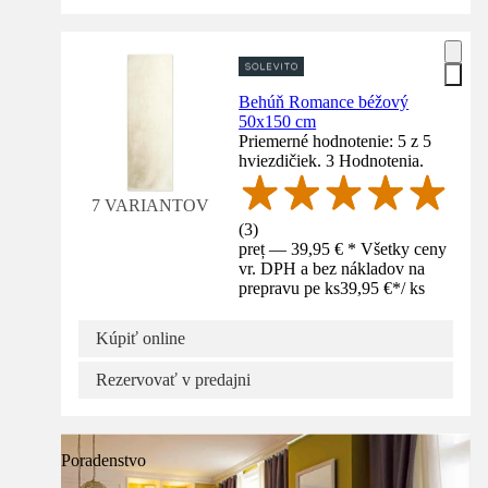
Behúň Romance béžový
50x150 cm
Priemerné hodnotenie: 5 z 5
hviezdičiek. 3 Hodnotenia.
7 VARIANTOV
(
3
)
preț — 39,95 € * Všetky ceny
vr. DPH a bez nákladov na
prepravu pe ks
39,95 €
*
/
ks
Kúpiť online
Rezervovať v predajni
Poradenstvo