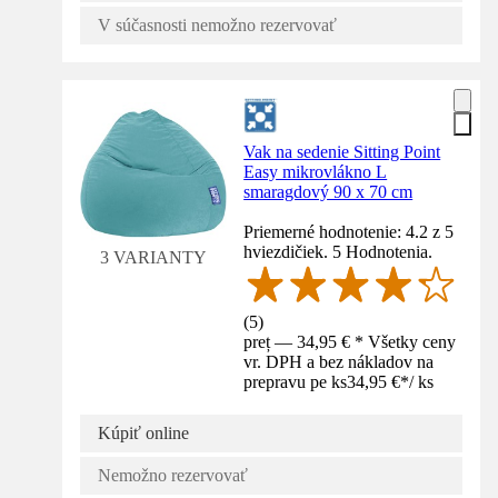
V súčasnosti nemožno rezervovať
Vak na sedenie Sitting Point
Easy mikrovlákno L
smaragdový 90 x 70 cm
Priemerné hodnotenie: 4.2 z 5
hviezdičiek. 5 Hodnotenia.
3 VARIANTY
(
5
)
preț — 34,95 € * Všetky ceny
vr. DPH a bez nákladov na
prepravu pe ks
34,95 €
*
/
ks
Kúpiť online
Nemožno rezervovať