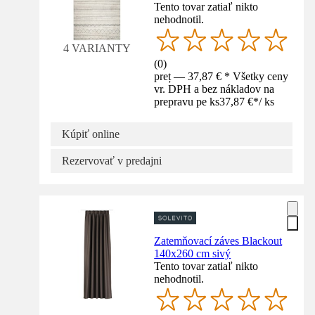
Tento tovar zatiaľ nikto
nehodnotil.
4 VARIANTY
(
0
)
preț — 37,87 € * Všetky ceny
vr. DPH a bez nákladov na
prepravu pe ks
37,87 €
*
/
ks
Kúpiť online
Rezervovať v predajni
Zatemňovací záves Blackout
140x260 cm sivý
Tento tovar zatiaľ nikto
nehodnotil.