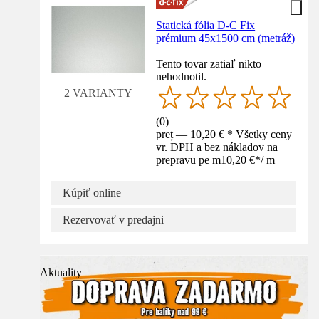
Statická fólia D-C Fix
prémium 45x1500 cm (metráž)
Tento tovar zatiaľ nikto
nehodnotil.
2 VARIANTY
(
0
)
preț — 10,20 € * Všetky ceny
vr. DPH a bez nákladov na
prepravu pe m
10,20 €
*
/
m
Kúpiť online
Rezervovať v predajni
Aktuality