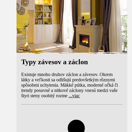
Typy závesov a záclon
Existuje mnoho druhov záclon a závesov. Okrem
látky a veľkosti sa odlišujú predovšetkým rôznymi
spôsobmi uchytenia. Mäkké pútka, moderné očká či
trendy posuvné a nitkové záclony vnesú medzi vaše
štyri steny osobitý rozme
...
viac