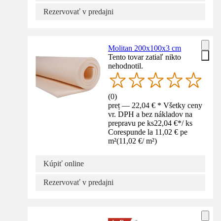
Rezervovať v predajni
Molitan 200x100x3 cm
Tento tovar zatiaľ nikto
nehodnotil.
(
0
)
preț — 22,04 € * Všetky ceny
vr. DPH a bez nákladov na
prepravu pe ks
22,04 €
*
/
ks
Corespunde la 11,02 € pe
m²
(
11,02 €
/
m²
)
Kúpiť online
Rezervovať v predajni