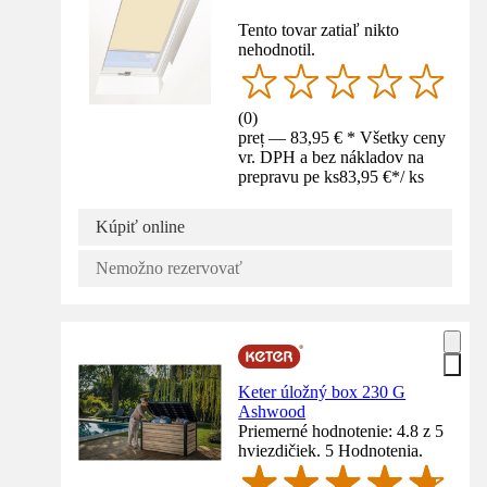
Tento tovar zatiaľ nikto
nehodnotil.
(
0
)
preț — 83,95 € * Všetky ceny
vr. DPH a bez nákladov na
prepravu pe ks
83,95 €
*
/
ks
Kúpiť online
Nemožno rezervovať
Keter úložný box 230 G
Ashwood
Priemerné hodnotenie: 4.8 z 5
hviezdičiek. 5 Hodnotenia.