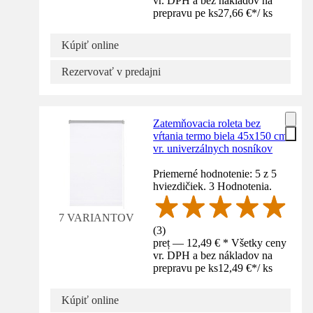
vr. DPH a bez nákladov na
prepravu pe ks
27,66 €
*
/
ks
Kúpiť online
Rezervovať v predajni
Zatemňovacia roleta bez
vŕtania termo biela 45x150 cm
vr. univerzálnych nosníkov
Priemerné hodnotenie: 5 z 5
hviezdičiek. 3 Hodnotenia.
7 VARIANTOV
(
3
)
preț — 12,49 € * Všetky ceny
vr. DPH a bez nákladov na
prepravu pe ks
12,49 €
*
/
ks
Kúpiť online