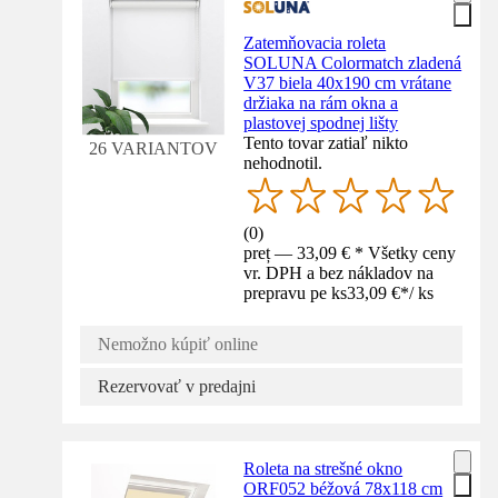
Zatemňovacia roleta
SOLUNA Colormatch zladená
V37 biela 40x190 cm vrátane
držiaka na rám okna a
plastovej spodnej lišty
Tento tovar zatiaľ nikto
26 VARIANTOV
nehodnotil.
(
0
)
preț — 33,09 € * Všetky ceny
vr. DPH a bez nákladov na
prepravu pe ks
33,09 €
*
/
ks
Nemožno kúpiť online
Rezervovať v predajni
Roleta na strešné okno
ORF052 béžová 78x118 cm