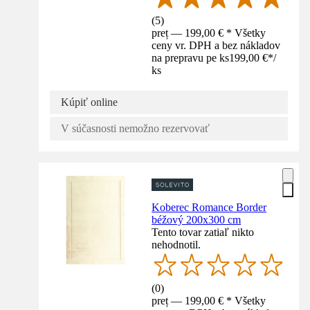
(
5
)
preț — 199,00 € * Všetky
ceny vr. DPH a bez nákladov
na prepravu pe ks
199,00 €
*
/
ks
Kúpiť online
V súčasnosti nemožno rezervovať
Koberec Romance Border
béžový 200x300 cm
Tento tovar zatiaľ nikto
nehodnotil.
(
0
)
preț — 199,00 € * Všetky