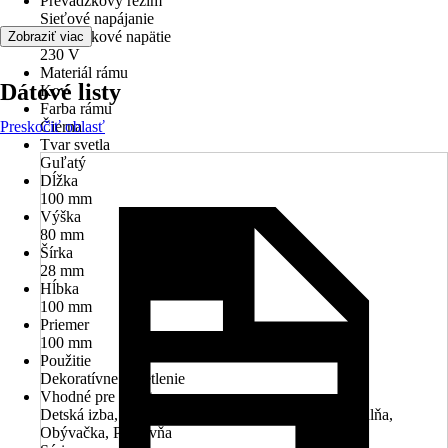
Prevádzkový režim
Sieťové napájanie
Prevádzkové napätie
Zobraziť viac
230 V
Materiál rámu
Dátové listy
Kov
Farba rámu
Preskočiť oblasť
Čierna
Tvar svetla
Guľatý
Dĺžka
100 mm
Výška
80 mm
Šírka
28 mm
Hĺbka
100 mm
Priemer
100 mm
Použitie
Dekoratívne osvetlenie
Vhodné pre priestory
Detská izba, Hala / predsieň, Jedáleň, Kuchyňa, Spálňa,
Obývačka, Pracovňa