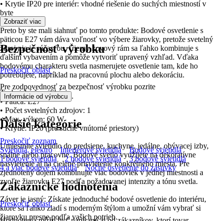
• Krytie IP20 pre interiér: vhodné riešenie do suchých miestností v
byte
Zobraziť viac
Preto by ste mali siahnuť po tomto produkte: Bodové osvetlenie s
päticou E27 vám dáva voľnosť vo výbere žiarovky, pretože svetelný
Bezpečnosť výrobku
zdroj nie je súčasťou. Čierny kovový rám sa ľahko kombinuje s
ďalším vybavením a pomôže vytvoriť upravený vzhľad. Vďaka
bodovému charakteru svetla nasmerujete osvetlenie tam, kde ho
Preskočiť oblasť
potrebujete, napríklad na pracovnú plochu alebo dekoráciu.
Pre zodpovednosť za bezpečnosť výrobku pozrite
Technická špecifikácia
.
Informácie od výrobcu
• Pätica: E27
• Počet svetelných zdrojov: 1
• Max. výkon: 60 W
Ďalšie kategórie
• Krytie: IP20 (pre suché vnútorné priestory)
Preskočiť zoznam
Umiestnite svietidlo do predsiene, kuchyne, jedálne, obývacej izby,
Svietidlá, elektro
Interiérové svietidlá
Bodové svietidlá
spálne alebo pracovne. Bodové svetlo využijete na dekoratívne
1 bodové svietidlá
2 bodové svietidlá
3 bodové svietidlá
nasvietenie aj na cielené prisvietenie konkrétneho miesta. Pre
4 a viac bodové svietidlá
Nočné osvetlenie do zásuvky
zjednotený dojem kombinujte viac bodoviek v jednej miestnosti a
zvoľte žiarovku E27 podľa požadovanej intenzity a tónu svetla.
Zákaznícke hodnotenia
Záver je jasný: Získate jednoduché bodové osvetlenie do interiéru,
Preskočiť oblasť
ktoré sa ľahko zladí s moderným štýlom a umožní vám vybrať si
žiarovku presne podľa vašich potrieb.
Hodnotenia môžu byť napísané aj od zákazníkov, ktorí tovar