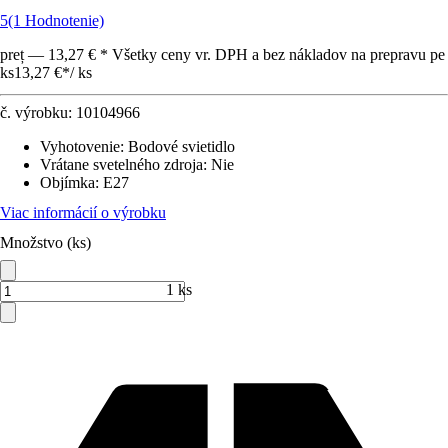
5
(1 Hodnotenie)
preț — 13,27 € * Všetky ceny vr. DPH a bez nákladov na prepravu pe
ks
13,27 €
*
/
ks
č. výrobku:
10104966
Vyhotovenie
:
Bodové svietidlo
Vrátane svetelného zdroja
:
Nie
Objímka
:
E27
Viac informácií o výrobku
Množstvo (ks)
1 ks