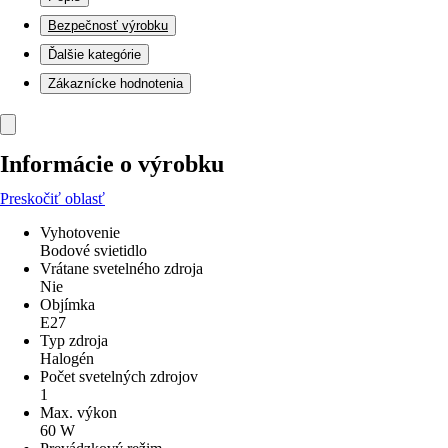
Bezpečnosť výrobku
Ďalšie kategórie
Zákaznícke hodnotenia
Informácie o výrobku
Preskočiť oblasť
Vyhotovenie
Bodové svietidlo
Vrátane svetelného zdroja
Nie
Objímka
E27
Typ zdroja
Halogén
Počet svetelných zdrojov
1
Max. výkon
60 W