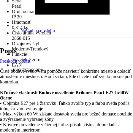
Séria
Pearl
Druh ochrany
IP 20
Hmotnosť
0,314 kg
Návod na obsluhu
Číslo artikla výrobcu
2868-015
Dizajnový štýl
Moderný/Trendový
Popis
Funkcie
1 svetelný zdroj
Preskočiť oblasť
EAN
4002707366959
Čisté bodové svetlo vám pomôže nasvietiť konkrétne miesto a doladiť
atmosféru v miestnosti. Hodí sa tam, kde chcete mať svetlo presne pod
kontrolou.
Kľúčové vlastnosti Bodové osvetlenie Briloner Pearl E27 1x60W
čierne
• Objímka E27 pre 1 žiarovku: ľahko zvolíte typ a farbu svetla podľa
toho, čo vám vyhovuje
• Max. výkon 60 W: získate dostatok svetla pre bežné domáce použitie
a zvýraznenie vybranej zóny
• Kovové prevedenie v čiernej farbe: pôsobí čisto a dobre ladí s
moderným interiérom