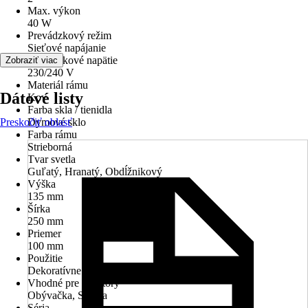
Max. výkon
40 W
Prevádzkový režim
Sieťové napájanie
Prevádzkové napätie
Zobraziť viac
230/240 V
Materiál rámu
Dátové listy
Kov
Farba skla / tienidla
Preskočiť oblasť
Dymové sklo
Farba rámu
Strieborná
Tvar svetla
Guľatý, Hranatý, Obdĺžnikový
Výška
135 mm
Šírka
250 mm
Priemer
100 mm
Použitie
Dekoratívne osvetlenie
Vhodné pre priestory
Obývačka, Spálňa
Séria