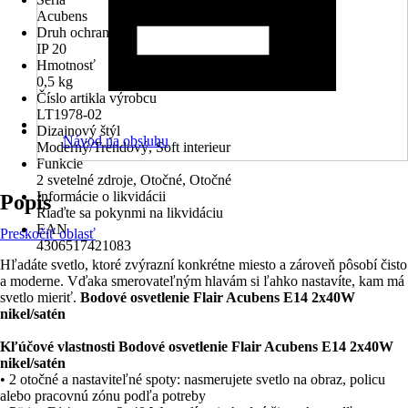
Acubens
Druh ochrany
IP 20
Hmotnosť
0,5 kg
Číslo artikla výrobcu
LT1978-02
Dizajnový štýl
Návod na obsluhu
Moderný/Trendový, Soft interieur
Funkcie
2 svetelné zdroje, Otočné, Otočné
Informácie o likvidácii
Popis
Riaďte sa pokynmi na likvidáciu
EAN
Preskočiť oblasť
4306517421083
Hľadáte svetlo, ktoré zvýrazní konkrétne miesto a zároveň pôsobí čisto
a moderne. Vďaka smerovateľným hlavám si ľahko nastavíte, kam má
svetlo mieriť.
Bodové osvetlenie Flair Acubens E14 2x40W
nikel/satén
Kľúčové vlastnosti Bodové osvetlenie Flair Acubens E14 2x40W
nikel/satén
• 2 otočné a nastaviteľné spoty: nasmerujete svetlo na obraz, policu
alebo pracovnú zónu podľa potreby