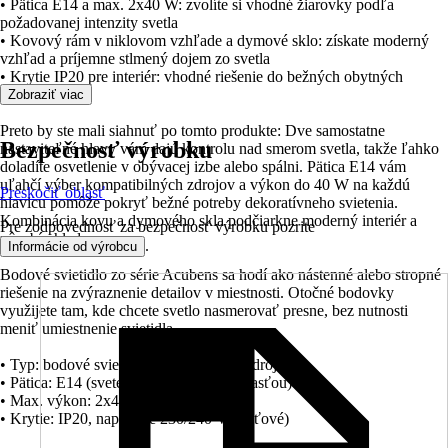
• Pätica E14 a max. 2x40 W: zvolíte si vhodné žiarovky podľa
požadovanej intenzity svetla
• Kovový rám v niklovom vzhľade a dymové sklo: získate moderný
vzhľad a príjemne stlmený dojem zo svetla
• Krytie IP20 pre interiér: vhodné riešenie do bežných obytných
miestností
Zobraziť viac
Preto by ste mali siahnuť po tomto produkte: Dve samostatne
Bezpečnosť výrobku
nastaviteľné hlavy vám dajú kontrolu nad smerom svetla, takže ľahko
doladíte osvetlenie v obývacej izbe alebo spálni. Pätica E14 vám
uľahčí výber kompatibilných zdrojov a výkon do 40 W na každú
Preskočiť oblasť
hlavicu pomôže pokryť bežné potreby dekoratívneho svietenia.
Kombinácia kovu a dymového skla podčiarkne moderný interiér a
Pre zodpovednosť za bezpečnosť výrobku pozrite
pôsobí uhladene.
.
Informácie od výrobcu
Bodové svietidlo zo série Acubens sa hodí ako nástenné alebo stropné
riešenie na zvýraznenie detailov v miestnosti. Otočné bodovky
využijete tam, kde chcete svetlo nasmerovať presne, bez nutnosti
meniť umiestnenie svietidla.
• Typ: bodové svietidlo s 2 svetelnými zdrojmi
• Pätica: E14 (svetelné zdroje nie sú súčasťou)
• Max. výkon: 2x40 W
• Krytie: IP20, napájanie 230/240 V (sieťové)