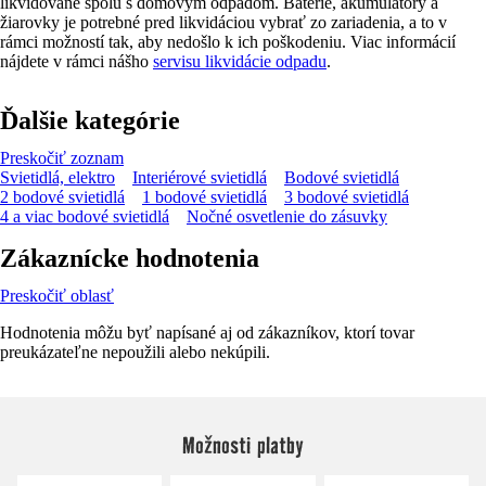
likvidované spolu s domovým odpadom. Batérie, akumulátory a
žiarovky je potrebné pred likvidáciou vybrať zo zariadenia, a to v
rámci možností tak, aby nedošlo k ich poškodeniu. Viac informácií
nájdete v rámci nášho
servisu likvidácie odpadu
.
Ďalšie kategórie
Preskočiť zoznam
Svietidlá, elektro
Interiérové svietidlá
Bodové svietidlá
2 bodové svietidlá
1 bodové svietidlá
3 bodové svietidlá
4 a viac bodové svietidlá
Nočné osvetlenie do zásuvky
Zákaznícke hodnotenia
Preskočiť oblasť
Hodnotenia môžu byť napísané aj od zákazníkov, ktorí tovar
preukázateľne nepoužili alebo nekúpili.
Možnosti platby