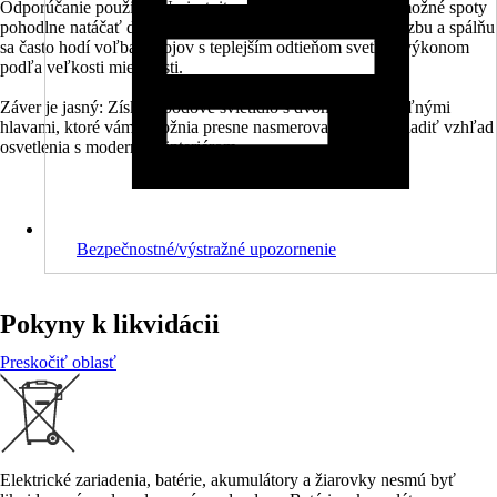
Odporúčanie použitia: Umiestnite svietidlo tak, aby bolo možné spoty
pohodlne natáčať do požadovaného smeru. Pre obývaciu izbu a spálňu
sa často hodí voľba zdrojov s teplejším odtieňom svetla a výkonom
podľa veľkosti miestnosti.
Záver je jasný: Získate bodové svietidlo s dvoma nastaviteľnými
hlavami, ktoré vám umožnia presne nasmerovať svetlo a zladiť vzhľad
osvetlenia s moderným interiérom.
Bezpečnostné/výstražné upozornenie
Pokyny k likvidácii
Preskočiť oblasť
Elektrické zariadenia, batérie, akumulátory a žiarovky nesmú byť