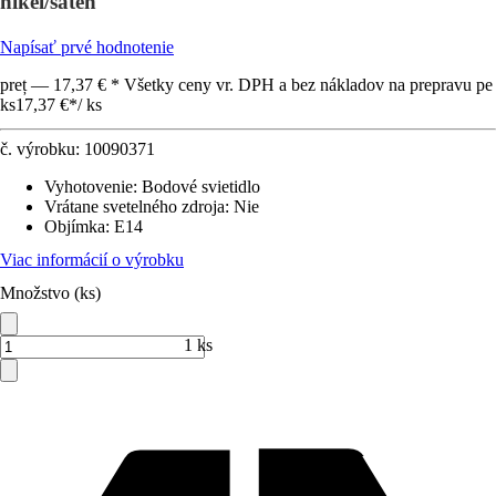
nikel/satén
Napísať prvé hodnotenie
preț — 17,37 € * Všetky ceny vr. DPH a bez nákladov na prepravu pe
ks
17,37 €
*
/
ks
č. výrobku:
10090371
Vyhotovenie
:
Bodové svietidlo
Vrátane svetelného zdroja
:
Nie
Objímka
:
E14
Viac informácií o výrobku
Množstvo (ks)
1 ks