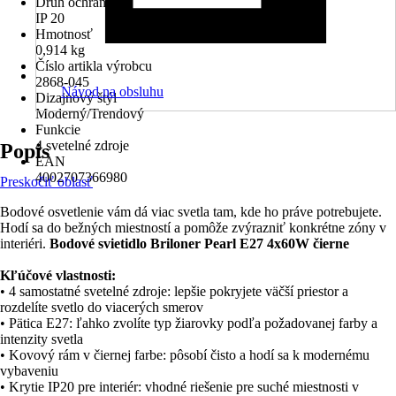
Druh ochrany
IP 20
Hmotnosť
0,914 kg
Číslo artikla výrobcu
2868-045
Návod na obsluhu
Dizajnový štýl
Moderný/Trendový
Funkcie
4 svetelné zdroje
Popis
EAN
4002707366980
Preskočiť oblasť
Bodové osvetlenie vám dá viac svetla tam, kde ho práve potrebujete.
Hodí sa do bežných miestností a pomôže zvýrazniť konkrétne zóny v
interiéri.
Bodové svietidlo Briloner Pearl E27 4x60W čierne
Kľúčové vlastnosti:
• 4 samostatné svetelné zdroje: lepšie pokryjete väčší priestor a
rozdelíte svetlo do viacerých smerov
• Pätica E27: ľahko zvolíte typ žiarovky podľa požadovanej farby a
intenzity svetla
• Kovový rám v čiernej farbe: pôsobí čisto a hodí sa k modernému
vybaveniu
• Krytie IP20 pre interiér: vhodné riešenie pre suché miestnosti v