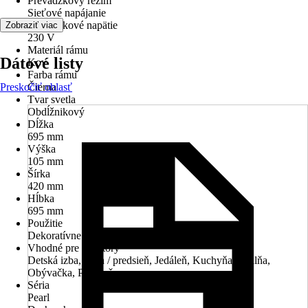
Prevádzkový režim
Sieťové napájanie
Prevádzkové napätie
Zobraziť viac
230 V
Materiál rámu
Dátové listy
Kov
Farba rámu
Preskočiť oblasť
Čierna
Tvar svetla
Obdĺžnikový
Dĺžka
695 mm
Výška
105 mm
Šírka
420 mm
Hĺbka
695 mm
Použitie
Dekoratívne osvetlenie
Vhodné pre priestory
Detská izba, Hala / predsieň, Jedáleň, Kuchyňa, Spálňa,
Obývačka, Pracovňa
Séria
Pearl