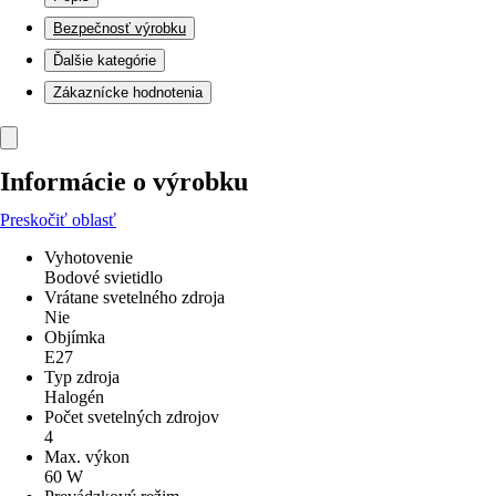
Bezpečnosť výrobku
Ďalšie kategórie
Zákaznícke hodnotenia
Informácie o výrobku
Preskočiť oblasť
Vyhotovenie
Bodové svietidlo
Vrátane svetelného zdroja
Nie
Objímka
E27
Typ zdroja
Halogén
Počet svetelných zdrojov
4
Max. výkon
60 W