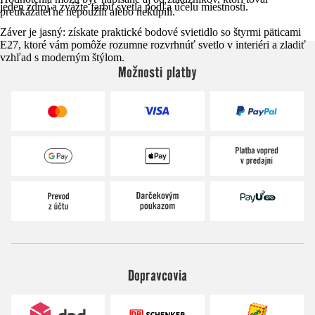
jeden zdroj a zvážte farbu svetla podľa účelu miestnosti.
preukázateľne nepoužili alebo nekúpili.
Záver je jasný: získate praktické bodové svietidlo so štyrmi päticami
E27, ktoré vám pomôže rozumne rozvrhnúť svetlo v interiéri a zladiť
vzhľad s moderným štýlom.
Možnosti platby
Dopravcovia