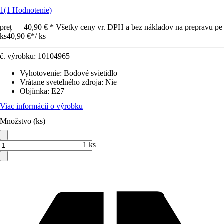
1
(1 Hodnotenie)
preț — 40,90 € * Všetky ceny vr. DPH a bez nákladov na prepravu pe
ks
40,90 €
*
/
ks
č. výrobku:
10104965
Vyhotovenie
:
Bodové svietidlo
Vrátane svetelného zdroja
:
Nie
Objímka
:
E27
Viac informácií o výrobku
Množstvo (ks)
1 ks