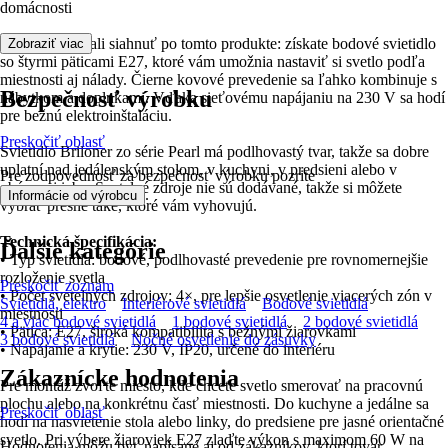
domácnosti
Preto by ste mali siahnuť po tomto produkte: získate bodové svietidlo
Zobraziť viac
so štyrmi päticami E27, ktoré vám umožnia nastaviť si svetlo podľa
miestnosti aj nálady. Čierne kovové prevedenie sa ľahko kombinuje s
Bezpečnosť výrobku
nábytkom a doplnkami. Vďaka sieťovému napájaniu na 230 V sa hodí
pre bežnú elektroinštaláciu.
Preskočiť oblasť
Svietidlo Briloner zo série Pearl má podlhovastý tvar, takže sa dobre
uplatní nad jedálenským stolom, v kuchyni, v predsieni alebo v
Pre zodpovednosť za bezpečnosť výrobku pozrite
obývacej izbe. Svetelné zdroje nie sú dodávané, takže si môžete
.
Informácie od výrobcu
vybrať presne také, ktoré vám vyhovujú.
Technická špecifikácia:
Ďalšie kategórie
• Typ svietidla: bodové, podlhovasté prevedenie pre rovnomernejšie
rozloženie svetla
Preskočiť zoznam
• Počet svetelných zdrojov: 4×, pre lepšie osvetlenie viacerých zón v
Svietidlá, elektro
Interiérové svietidlá
Bodové svietidlá
miestnosti
4 a viac bodové svietidlá
1 bodové svietidlá
2 bodové svietidlá
• Pätica: E27, široká kompatibilita s bežnými žiarovkami
3 bodové svietidlá
Nočné osvetlenie do zásuvky
• Napájanie a krytie: 230 V, IP20, určené do interiéru
Zákaznícke hodnotenia
Pre montáž zvoľte miesto, kde chcete svetlo smerovať na pracovnú
plochu alebo na konkrétnu časť miestnosti. Do kuchyne a jedálne sa
Preskočiť oblasť
hodí na nasvietenie stola alebo linky, do predsiene pre jasné orientačné
svetlo. Pri výbere žiaroviek E27 zlaďte výkon s maximom 60 W na
Hodnotenia môžu byť napísané aj od zákazníkov, ktorí tovar