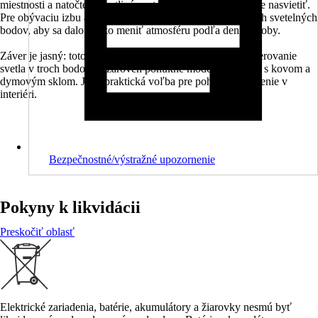
miestnosti a natočte jednotlivé spoty na miesta, ktoré chcete nasvietiť.
Pre obývaciu izbu a spálňu sa hodí aj kombinácia viacerých svetelných
bodov, aby sa dalo ľahko meniť atmosféru podľa dennej doby.
Záver je jasný: toto bodové svietidlo vám dá flexibilné smerovanie
svetla v troch bodoch a zároveň ponúkne moderný vzhľad s kovom a
dymovým sklom. Je to praktická voľba pre pohodlné svietenie v
interiéri.
Bezpečnostné/výstražné upozornenie
Pokyny k likvidácii
Preskočiť oblasť
Elektrické zariadenia, batérie, akumulátory a žiarovky nesmú byť