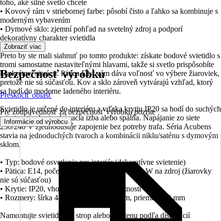
toho, aké silné svetlo chcete
• Kovový rám v striebornej farbe: pôsobí čisto a ľahko sa kombinuje s
moderným vybavením
• Dymové sklo: zjemní pohľad na svetelný zdroj a podporí
dekoratívny charakter svietidla
Zobraziť viac
Preto by ste mali siahnuť po tomto produkte: získate bodové svietidlo s
tromi samostatne nastaviteľnými hlavami, takže si svetlo prispôsobíte
Bezpečnosť výrobku
konkrétnej situácii. Pätica E14 vám dáva voľnosť vo výbere žiaroviek,
pretože nie sú súčasťou. Kov a sklo zároveň vytvárajú vzhľad, ktorý
sa hodí do moderne ladeného interiéru.
Preskočiť oblasť
Svietidlo je určené do interiéru a vďaka krytiu IP20 sa hodí do suchých
Pre zodpovednosť za bezpečnosť výrobku pozrite
miestností, ako je obývacia izba alebo spálňa. Napájanie zo siete
.
Informácie od výrobcu
230/240 V zjednodušuje zapojenie bez potreby trafa. Séria Acubens
stavia na jednoduchých tvaroch a kombinácii niklu/saténu s dymovým
sklom.
• Typ: bodové osvetlenie pre interiér (dekoratívne svietenie)
• Pätica: E14, počet zdrojov 3, max. výkon 40 W na zdroj (žiarovky
nie sú súčasťou)
• Krytie: IP20, vhodné do suchých miestností
• Rozmery: šírka 440 mm, výška 135 mm, priemer 100 mm
Namontujte svietidlo na strop alebo na stenu podľa dispozícií