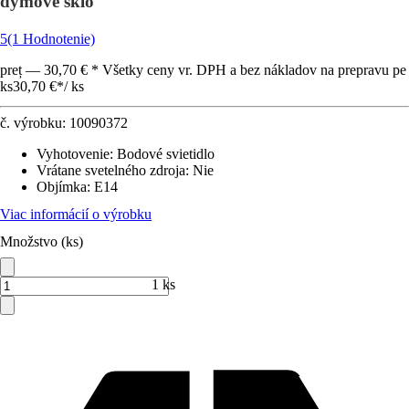
dymové sklo
5
(1 Hodnotenie)
preț — 30,70 € * Všetky ceny vr. DPH a bez nákladov na prepravu pe
ks
30,70 €
*
/
ks
č. výrobku:
10090372
Vyhotovenie
:
Bodové svietidlo
Vrátane svetelného zdroja
:
Nie
Objímka
:
E14
Viac informácií o výrobku
Množstvo (ks)
1 ks