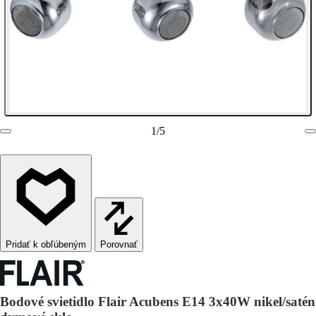
1
/
5
Porovnať
Bodové svietidlo Flair Acubens E14 3x40W nikel/satén