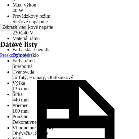
Max. výkon
40 W
Prevádzkový režim
Sieťové napájanie
Prevádzkové napätie
Zobraziť viac
230/240 V
Materiál rámu
Dátové listy
Kov
Farba skla / tienidla
Preskočiť oblasť
Dymové sklo
Farba rámu
Strieborná
Tvar svetla
Guľatý, Hranatý, Obdĺžnikový
Výška
135 mm
Šírka
440 mm
Priemer
100 mm
Použitie
Dekoratívne osvetlenie
Vhodné pre priestory
Obývačka, Spálňa
Séria