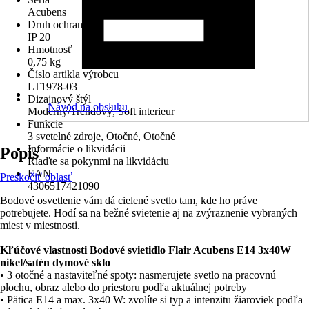
Acubens
Druh ochrany
IP 20
Hmotnosť
0,75 kg
Číslo artikla výrobcu
LT1978-03
Dizajnový štýl
Návod na obsluhu
Moderný/Trendový, Soft interieur
Funkcie
3 svetelné zdroje, Otočné, Otočné
Informácie o likvidácii
Popis
Riaďte sa pokynmi na likvidáciu
EAN
Preskočiť oblasť
4306517421090
Bodové osvetlenie vám dá cielené svetlo tam, kde ho práve
potrebujete. Hodí sa na bežné svietenie aj na zvýraznenie vybraných
miest v miestnosti.
Kľúčové vlastnosti Bodové svietidlo Flair Acubens E14 3x40W
nikel/satén dymové sklo
• 3 otočné a nastaviteľné spoty: nasmerujete svetlo na pracovnú
plochu, obraz alebo do priestoru podľa aktuálnej potreby
• Pätica E14 a max. 3x40 W: zvolíte si typ a intenzitu žiaroviek podľa