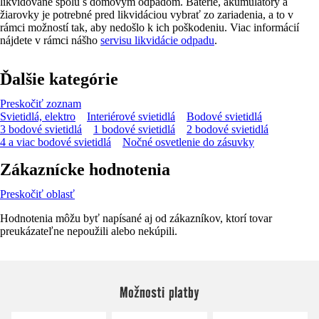
likvidované spolu s domovým odpadom. Batérie, akumulátory a
žiarovky je potrebné pred likvidáciou vybrať zo zariadenia, a to v
rámci možností tak, aby nedošlo k ich poškodeniu. Viac informácií
nájdete v rámci nášho
servisu likvidácie odpadu
.
Ďalšie kategórie
Preskočiť zoznam
Svietidlá, elektro
Interiérové svietidlá
Bodové svietidlá
3 bodové svietidlá
1 bodové svietidlá
2 bodové svietidlá
4 a viac bodové svietidlá
Nočné osvetlenie do zásuvky
Zákaznícke hodnotenia
Preskočiť oblasť
Hodnotenia môžu byť napísané aj od zákazníkov, ktorí tovar
preukázateľne nepoužili alebo nekúpili.
Možnosti platby