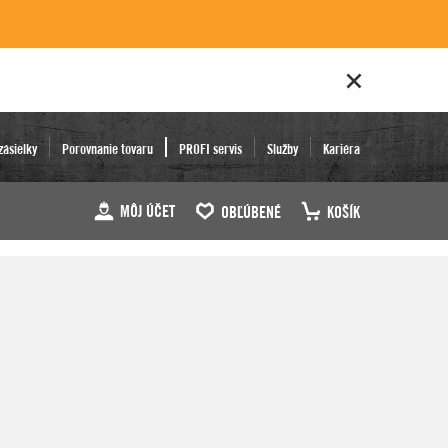
zásielky
Porovnanie tovaru
PROFI servis
Služby
Kariéra
MÔJ ÚČET
OBĽÚBENÉ
KOŠÍK