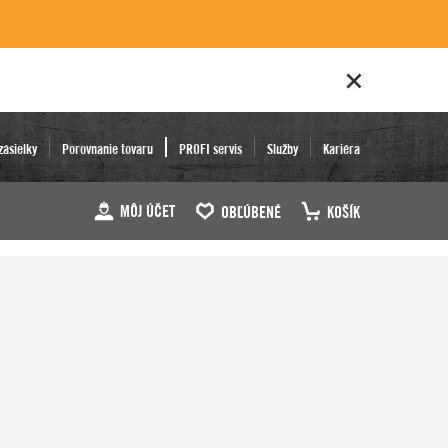
zásielky
Porovnanie tovaru
PROFI servis
Služby
Kariéra
MÔJ ÚČET
OBĽÚBENÉ
KOŠÍK