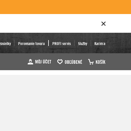
zásielky
Porovnanie tovaru
PROFI servis
Služby
Kariéra
MÔJ ÚČET
OBĽÚBENÉ
KOŠÍK